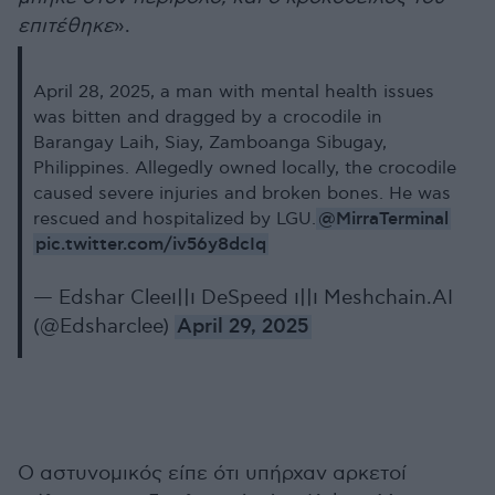
επιτέθηκε
».
April 28, 2025, a man with mental health issues
was bitten and dragged by a crocodile in
Barangay Laih, Siay, Zamboanga Sibugay,
Philippines. Allegedly owned locally, the crocodile
caused severe injuries and broken bones. He was
@MirraTerminal
rescued and hospitalized by LGU.
pic.twitter.com/iv56y8dcIq
— Edshar Clee၊||၊ DeSpeed ၊||၊ Meshchain.AI
(@Edsharclee)
April 29, 2025
Ο αστυνομικός είπε ότι υπήρχαν αρκετοί