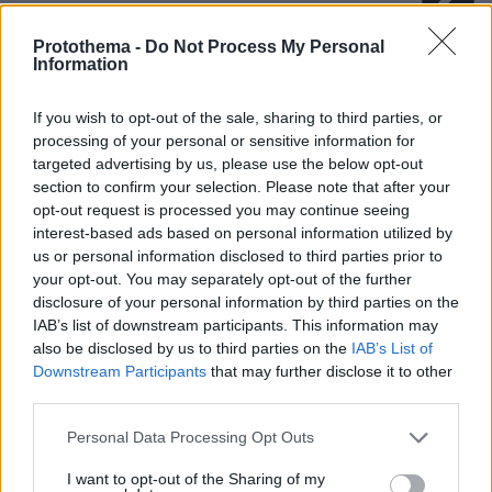
Tsitsolinos
Protothema -
Do Not Process My Personal
29.04.2025, 18:24
Information
Η Lady Gaga γιατι δεν βγαίνει να παρει θεση σε αυτο
το γεγονοτο;
If you wish to opt-out of the sale, sharing to third parties, or
ΑΠΑΝΤΗΣΗ
processing of your personal or sensitive information for
targeted advertising by us, please use the below opt-out
section to confirm your selection. Please note that after your
Ηλίας
opt-out request is processed you may continue seeing
29.04.2025, 16:50
interest-based ads based on personal information utilized by
ο τύπος είχε νοητικά προβλήματα, αλλά το ΠΘ δεν
us or personal information disclosed to third parties prior to
μπήκε στο κόπο να το γράψει και φυσικά οι
your opt-out. You may separately opt-out of the further
σχολιαστές δεν διάβασαν όλο το άρθρο (έστω και 2
disclosure of your personal information by third parties on the
γραμμές στα Αγγλικά...)
IAB’s list of downstream participants. This information may
also be disclosed by us to third parties on the
IAB’s List of
ΑΠΑΝΤΗΣΗ
Downstream Participants
that may further disclose it to other
third parties.
Ιγνάτιος
29.04.2025, 19:02
Please note that this website/app uses one or more Google
Personal Data Processing Opt Outs
Εσυ και αυτος Ηλία μου τάλε κουάλε, που λεμε
services and may gather and store information including but
και εμεις οι γραμματιζαμενοι
not limited to your visit or usage behaviour. You may click to
I want to opt-out of the Sharing of my