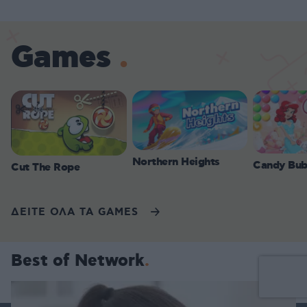
Games
Northern Heights
Candy Bub
Cut The Rope
ΔΕΙΤΕ ΟΛΑ ΤΑ GAMES
Best of Network