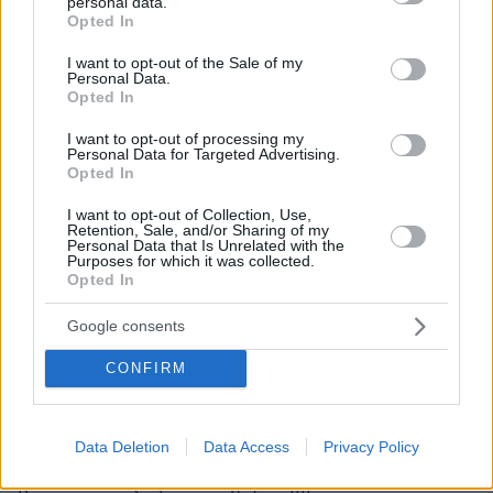
personal data.
grant or deny consent to Google and its third-party tags to
ΑΠΑΝΤΗΣΗ
Opted In
use your data for below specified purposes in below Google
consent section.
I want to opt-out of the Sale of my
Personal Data.
.
Opted In
29.04.2025, 16:18
Κλασσική περίπτωση ανθρώπου με μυαλό αμοιβάδας.
I want to opt-out of processing my
Personal Data for Targeted Advertising.
ΑΠΑΝΤΗΣΗ
Opted In
I want to opt-out of Collection, Use,
...
Retention, Sale, and/or Sharing of my
Personal Data that Is Unrelated with the
29.04.2025, 16:14
Purposes for which it was collected.
Ο τύπος είναι ικανός να τον χαστουκίσει και η
Opted In
"γοργόνα της Κοπεγχάγης"...
Google consents
ΑΠΑΝΤΗΣΗ
CONFIRM
κωστας αιρετικος 57
Data Deletion
Data Access
Privacy Policy
29.04.2025, 16:12