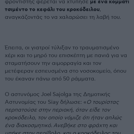
με ένα κομμάτι
φροντιστής φέρεται να χτύπησε
τσιμέντο το κεφάλι του κροκόδειλου
,
αναγκάζοντάς το να χαλαρώσει τη λαβή του.
Έπειτα, οι γιατροί τύλιξαν το τραυματισμένο
χέρι και το μηρό του επισκέπτη με πανιά για να
σταματήσουν την αιμορραγία και τον
μετέφεραν εσπευσμένα στο νοσοκομείο, όπου
του έκαναν πάνω από 50 ράμματα.
Ο αστυνόμος Joel Sajolga της Δημοτικής
Αστυνομίας του Siay δήλωσε: «
Ο τουρίστας
περπατούσε στην περιοχή, όταν είδε τον
κροκόδειλο, τον οποίο νόμιζε ότι ήταν απλώς
ένα διακοσμητικό. Ανεβήκε στο φράχτη και
μπήκε στον περίβολο, και ο κροκόδειλος του