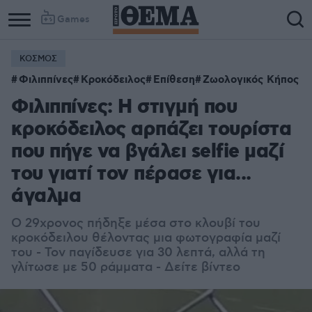
Games
ΚΟΣΜΟΣ
Column
Column
Φιλιππίνες
Κροκόδειλος
Επίθεση
Ζωολογικός Κήπος
1
2
Φιλιππίνες: Η στιγμή που
κροκόδειλος αρπάζει τουρίστα
που πήγε να βγάλει selfie μαζί
του γιατί τον πέρασε για...
άγαλμα
O 29χρονος πήδηξε μέσα στο κλουβί του
κροκόδειλου θέλοντας μια φωτογραφία μαζί
του - Τον παγίδευσε για 30 λεπτά, αλλά τη
γλίτωσε με 50 ράμματα - Δείτε βίντεο