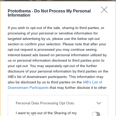
Protothema -
Do Not Process My Personal
Information
If you wish to opt-out of the sale, sharing to third parties, or
processing of your personal or sensitive information for
targeted advertising by us, please use the below opt-out
section to confirm your selection. Please note that after your
opt-out request is processed you may continue seeing
interest-based ads based on personal information utilized by
us or personal information disclosed to third parties prior to
your opt-out. You may separately opt-out of the further
5
31.03.2026, 21:38
disclosure of your personal information by third parties on the
Πυροβόλησαν και σκότωσαν σπάνιο είδος αντιλόπης σε
IAB’s list of downstream participants. This information may
ζωολογικό κήπο στη Βιέννη
also be disclosed by us to third parties on the
IAB’s List of
Μία φροντίστρια βρήκε το νεκρό ζώο και ένας
Downstream Participants
that may further disclose it to other
κτηνίατρος έκανε τη νεκροψία ανακαλύπτοντας ότι
third parties.
έφερε τραύμα από σφαίρα, ενώ η αστυνομία έχει
Please note that this website/app uses one or more Google
ξεκινήσει έρευνα για το περιστατικό
Personal Data Processing Opt Outs
services and may gather and store information including but
not limited to your visit or usage behaviour. You may click to
I want to opt-out of the Sharing of my