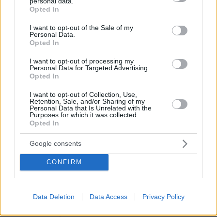
personal data.
grant or deny consent to Google and its third-party tags to
Opted In
use your data for below specified purposes in below Google
consent section.
I want to opt-out of the Sale of my
Personal Data.
Opted In
I want to opt-out of processing my
Personal Data for Targeted Advertising.
Opted In
I want to opt-out of Collection, Use,
Retention, Sale, and/or Sharing of my
Personal Data that Is Unrelated with the
Purposes for which it was collected.
Opted In
Google consents
CONFIRM
Data Deletion
Data Access
Privacy Policy
8
23.03.2026, 20:35