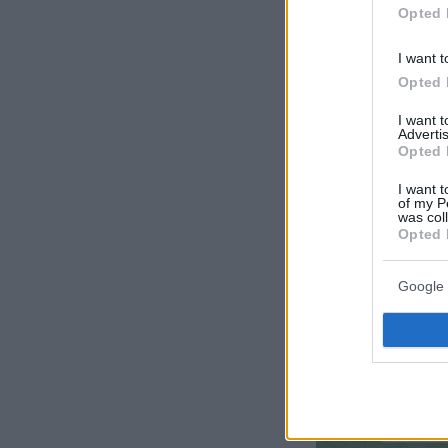
Opted 
I want t
Opted 
I want 
Advertis
Opted 
I want t
of my P
was col
Opted 
Google 