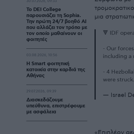
30.07.2026, 09:33
τρομοκρατικο
Το DEI College
παρουσιάζει τη Sophia.
μια στρατιωτ
Την πρώτη 24/7 βοηθό AI
που αλλάζει τον τρόπο με
🔻 IDF opera
τον οποίο μαθαίνουν οι
φοιτητές
- Our forces
03.08.2026, 10:56
including a
Η Smart φοιτητική
κατοικία στην καρδιά της
- 4 Hezbolla
Αθήνας
were struck
29.07.2026, 09:39
— Israel D
Διασκεδάζουμε
υπεύθυνα, επιστρέφουμε
με ασφάλεια
«Επιπλέον αε