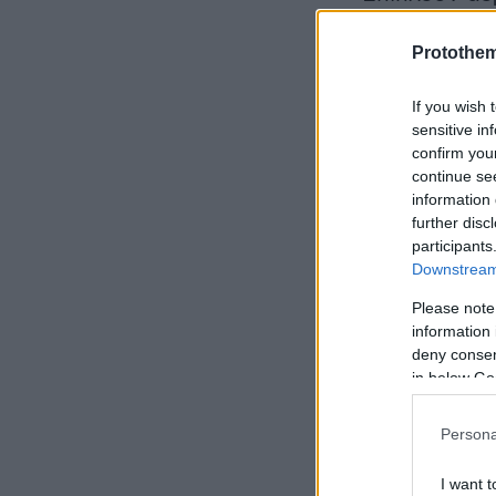
Ισραήλ χτύπη
Protothe
σύνορα μαζί 
συμπληρώνετα
If you wish 
δυνάμεων.
sensitive in
confirm you
continue se
«Ο τρομοκρατ
information 
αντιαρματικό 
further disc
participants
Downstream 
Please note
information 
deny consent
in below Go
Persona
I want t