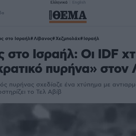
Ελληνικά
English
δα
ς στο Ισραήλ
Λίβανος
Χεζμπολάχ
Ισραήλ
 στο Ισραήλ: Οι IDF χ
ρατικό πυρήνα» στον 
ός πυρήνας σχεδίαζε ένα χτύπημα με αντιαρμ
στηρίζει το Τελ Αβίβ