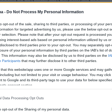
σε έναν τρομοκρατικό πυρήνα κοντά στα
ma -
Do Not Process My Personal Information
με τα όπλα που είχαν στην κατοχή τους»
ι στην ανακοίνωση των ισραηλινών ενόπλων
to opt-out of the sale, sharing to third parties, or processing of your per
formation for targeted advertising by us, please use the below opt-out s
r selection. Please note that after your opt-out request is processed y
eing interest-based ads based on personal information utilized by us or
ικός πυρήνας σχεδίαζε ένα χτύπημα με
disclosed to third parties prior to your opt-out. You may separately opt-
προς την πόλη Σλόμι» υποστηρίζει το Τελ Αβίβ
losure of your personal information by third parties on the IAB’s list of
. This information may also be disclosed by us to third parties on the
IA
Participants
that may further disclose it to other third parties.
 that this website/app uses one or more Google services and may gath
including but not limited to your visit or usage behaviour. You may click 
 to Google and its third-party tags to use your data for below specifi
ogle consent section.
l Data Processing Opt Outs
o opt-out of the Sharing of my personal data.