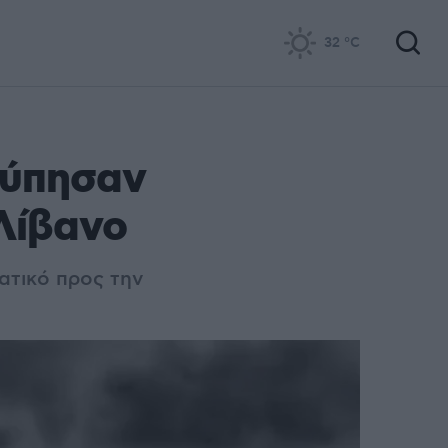
32
°C
τύπησαν
Λίβανο
ατικό προς την