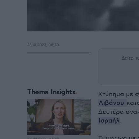
23.10.2023, 08:20
Δείτε 
Thema Insights
Χτύπημα με σ
Λιβάνου
κατ
Δευτέρα ανακ
Ισραήλ
.
Σύμφωνα με 