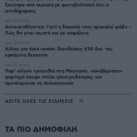
ξεκίνησε από περιοχή με φωτοβολταϊκά λέει ο
αντιδήμαρχος
πριν 23 λεπτά
Αντικαταθλιπτικά: Γιατί η διακοπή τους προκαλεί φόβο –
Πώς θα γίνει σωστά και με ασφάλεια
πριν 29 λεπτά
Άλλος για data center; Επενδύσεις €50 δισ. την
ερχόμενη δεκαετία
πριν 31 λεπτά
Παρ' ολίγον τραγωδία στη Μαγνησία, «ακυβέρνητο»
φορτηγό έκοψε στύλο ηλεκτροδότησης και
προσέκρουσε σε πολυκατοικία
ΔΕΙΤΕ ΟΛΕΣ ΤΙΣ ΕΙΔΗΣΕΙΣ
ΤΑ ΠΙΟ ΔΗΜΟΦΙΛΗ