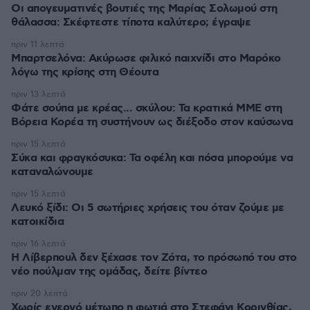
Οι απογευματινές βουτιές της Μαρίας Σολωμού στη
θάλασσα: Σκέφτεστε τίποτα καλύτερο; έγραψε
πριν 11 λεπτά
Μπαρτσελόνα: Ακύρωσε φιλικό παιχνίδι στο Μαρόκο
λόγω της κρίσης στη Θέουτα
πριν 13 λεπτά
Φάτε σούπα με κρέας... σκύλου: Τα κρατικά ΜΜΕ στη
Βόρεια Κορέα τη συστήνουν ως διέξοδο στον καύσωνα
πριν 15 λεπτά
Σύκα και φραγκόσυκα: Τα οφέλη και πόσα μπορούμε να
καταναλώνουμε
πριν 15 λεπτά
Λευκό ξίδι: Οι 5 σωτήριες χρήσεις του όταν ζούμε με
κατοικίδια
πριν 16 λεπτά
Η Λίβερπουλ δεν ξέχασε τον Ζότα, το πρόσωπό του στο
νέο πούλμαν της ομάδας, δείτε βίντεο
πριν 20 λεπτά
Χωρίς ενεργό μέτωπο η φωτιά στο Στεφάνι Κορινθίας,