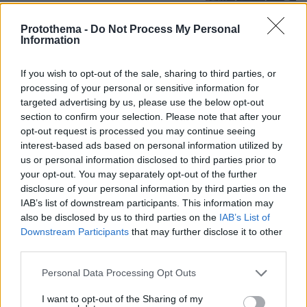
Protothema -
Do Not Process My Personal
«Άξιζε να θέσουμε σε κίνδυνο μια
Information
οικογένεια λύκων, για να σώσουμε
έναν σκύλο; Όχι» λέει ο ερευνητής
μετά τις επικρίσεις για τον θάνατο του
If you wish to opt-out of the sale, sharing to third parties, or
λευκού κουταβιού
processing of your personal or sensitive information for
targeted advertising by us, please use the below opt-out
33
07.08.2026, 18:54
section to confirm your selection. Please note that after your
opt-out request is processed you may continue seeing
interest-based ads based on personal information utilized by
«Τα έχω χάσει όλα»: Συντετριμμένος ο
us or personal information disclosed to third parties prior to
πατέρας και σύζυγος των θυμάτων
your opt-out. You may separately opt-out of the further
στο τροχαίο στις Σέρρες
disclosure of your personal information by third parties on the
129
07.08.2026, 14:57
IAB’s list of downstream participants. This information may
also be disclosed by us to third parties on the
IAB’s List of
Downstream Participants
that may further disclose it to other
third parties.
Please note that this website/app uses one or more Google
Ανδρομάχη για πρόσφατη εμφάνισή
Personal Data Processing Opt Outs
της: Ένα μεγάλο συγγνώμη που δεν
services and may gather and store information including but
μπόρεσα να ανταπεξέλθω στο live,
not limited to your visit or usage behaviour. You may click to
I want to opt-out of the Sharing of my