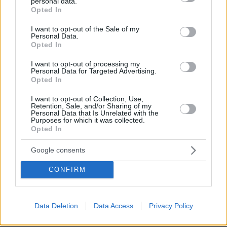
personal data.
κάποιες φορές το σώμα μας φωνάζει
grant or deny consent to Google and its third-party tags to
Opted In
όχι
use your data for below specified purposes in below Google
consent section.
I want to opt-out of the Sale of my
16
07.08.2026, 10:55
Personal Data.
Opted In
Βόρεια Εύβοια: Οι 14 λίμνες που
I want to opt-out of processing my
γεννήθηκαν από εγκαταλελειμμένα
Personal Data for Targeted Advertising.
Opted In
μεταλλεία δημιουργώντας ένα
μοναδικό οικοσύστημα, δείτε
I want to opt-out of Collection, Use,
αεροφωτογραφίες
Retention, Sale, and/or Sharing of my
Personal Data that Is Unrelated with the
39
07.08.2026, 15:58
Purposes for which it was collected.
Opted In
Η Μαρίνα Βερνίκου έπιασε
Google consents
λαγοκέφαλο: Δεν υπάρχει κανένας
λόγος να φοβόμαστε ή να
CONFIRM
αποφεύγουμε τη θάλασσα, λέει
21
07.08.2026, 18:13
Data Deletion
Data Access
Privacy Policy