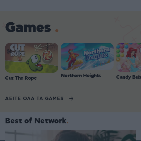
Games
Northern Heights
Candy Bub
Cut The Rope
ΔΕΙΤΕ ΟΛΑ ΤΑ GAMES
Best of Network