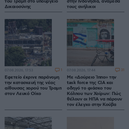
του Τραμπ στο υπουργείο
στην Ινδονησία, ανάμεσά
Δικαιοσύνης
τους ανήλικοι
1
31
07.08.2026, 17:53
07.08.2026, 17:44
Εφετείο έκρινε παράνομη
Με «Δούρειο Ίππο» την
την κατασκευή της νέας
task force της CIA και
αίθουσας χορού του Τραμπ
οδηγό το φιάσκο του
στον Λευκό Οίκο
Κόλπου των Χοίρων: Πώς
θέλουν οι ΗΠΑ να πάρουν
τον έλεγχο στην Κούβα