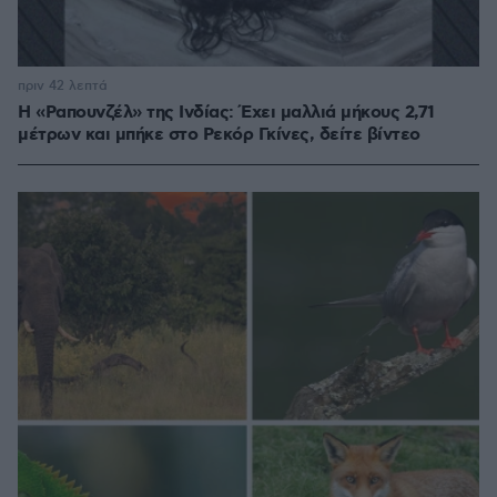
πριν 42 λεπτά
Η «Ραπουνζέλ» της Ινδίας: Έχει μαλλιά μήκους 2,71
μέτρων και μπήκε στο Ρεκόρ Γκίνες, δείτε βίντεο