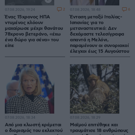
2
6
07.08.2026, 19:24
07.08.2026, 18:48
Ένας 15χρονος ΗΠΑ
Ένταση μεταξύ Ιταλίας-
ντυμένος κλόουν
Ισπανίας για το
μαχαίρωσε μέχρι θανάτου
μεταναστευτικό: Δεν
78χρονο βετεράνο, «έχω
δεχόμαστε τελεσίγραφα
ένα δώρο για σένα» του
απαντά η Μελόνι,
είπε
παραμένουν οι συνοριακοί
έλεγχοι έως 15 Αυγούστου
07.08.2026, 18:34
07.08.2026, 18:29
Από μια κλωστή κρέμεται
Μαϊμού επιτέθηκε και
ο διορισμός του εκλεκτού
τραυμάτισε 18 ανθρώπους