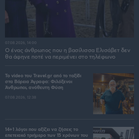
07.08.2026, 14:00
Ο ένας άνθρωπος που η βασίλισσα Ελισάβετ δεν
θα άφηνε ποτέ να περιμένει στο τηλέφωνο
To video του Travel.gr από το ταξίδι
στα Βόρεια Άγραφα: Φιλόξενοι
Άνθρωποι, ανόθευτη Φύση
07.08.2026, 12:38
14+1 λόγοι που αξίζει να ζήσεις το
επετειακό τριήμερο των 15 χρόνων του