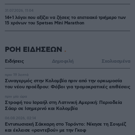
31.07.2026, 11:04
14+1 λόγοι που αξίζει να ζήσεις το επετειακό τριήμερο των
15 χρόνων του Spetses Mini Marathon
ΡΟΗ ΕΙΔΗΣΕΩΝ
Ειδήσεις
Δημοφιλή
Σχολιασμένα
πριν 19 λεπτά
Συναγερμός στην Κολομβία πριν από την ορκωμοσία
του νέου προέδρου: Φόβοι για τρομοκρατικές επιθέσεις
πριν μία ώρα
Στροφή του Ισραήλ στη Λατινική Αμερική: Περιοδεία
Σάαρ σε Ισημερινό και Κολομβία
06.08.2026, 02:14
Εντυπωσιακή Σάκκαρη στο Τορόντο: Νίκησε τη Σονμέζ
και έκλεισε «ραντεβού» με την Γκοφ