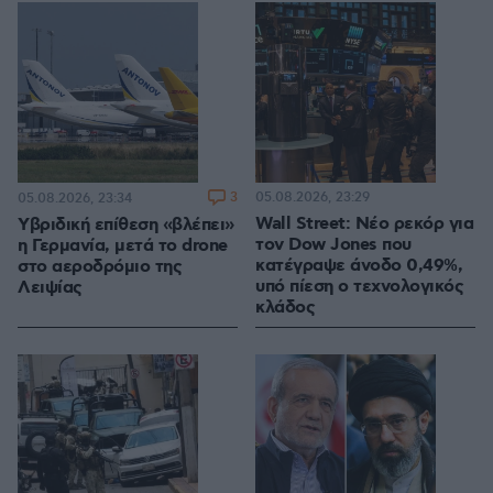
3
05.08.2026, 23:29
05.08.2026, 23:34
Wall Street: Νέο ρεκόρ για
Υβριδική επίθεση «βλέπει»
τον Dow Jones που
η Γερμανία, μετά το drone
κατέγραψε άνοδο 0,49%,
στο αεροδρόμιο της
υπό πίεση ο τεχνολογικός
Λειψίας
κλάδος