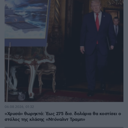
06.08.2026, 01:32
«Χρυσά» θωρηκτά: Έως 275 δισ. δολάρια θα κοστίσει ο
στόλος της κλάσης «Ντόναλντ Τραμπ»