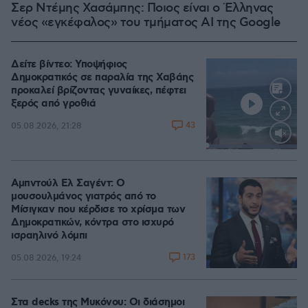
Σερ Ντέμης Χασάμπης: Ποιος είναι ο Έλληνας
νέος «εγκέφαλος» του τμήματος AI της Google
Δείτε βίντεο: Υποψήφιος
Δημοκρατικός σε παραλία της Χαβάης
προκαλεί βρίζοντας γυναίκες, πέφτει
ξερός από γροθιά
43
05.08.2026, 21:28
Loaded
:
100.00%
Αμπντούλ Ελ Σαγέντ: Ο
μουσουλμάνος γιατρός από το
Μίσιγκαν που κέρδισε το χρίσμα των
Δημοκρατικών, κόντρα στο ισχυρό
ισραηλινό λόμπι
173
05.08.2026, 19:24
Στα decks της Μυκόνου: Οι διάσημοι