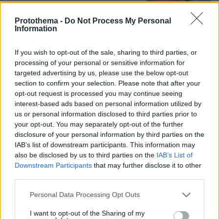
dj, οι αμοιβές τους και οι sold out
ξέφρενες μέρες και νύχτες
Protothema -
Do Not Process My Personal
Information
86
05.08.2026, 15:21
If you wish to opt-out of the sale, sharing to third parties, or
processing of your personal or sensitive information for
targeted advertising by us, please use the below opt-out
«Την έβαλα μέσα στον πανικό μου σε
section to confirm your selection. Please note that after your
μια βαλίτσα, την έδωσα σε έναν
opt-out request is processed you may continue seeing
γέρο»: Τι ισχυρίστηκε ο Αφγανός
interest-based ads based on personal information utilized by
στους αστυνομικούς για τη δολοφονία
us or personal information disclosed to third parties prior to
της Βρετανίδας
your opt-out. You may separately opt-out of the further
113
05.08.2026, 12:26
disclosure of your personal information by third parties on the
Loaded
:
IAB’s list of downstream participants. This information may
100.00%
also be disclosed by us to third parties on the
IAB’s List of
Παναθηναϊκός - ΤΣΣΚΑ 1948 1-1: Στη
Downstream Participants
that may further disclose it to other
Βουλγαρία θα κριθεί η πρόκριση στα
third parties.
πλέι οφ του Conference League, δείτε
τα γκολ
Please note that this website/app uses one or more Google
Personal Data Processing Opt Outs
services and may gather and store information including but
69
05.08.2026, 23:24
not limited to your visit or usage behaviour. You may click to
I want to opt-out of the Sharing of my