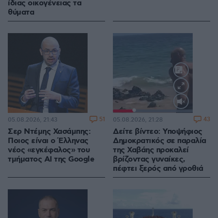
ίδιας οικογένειας τα
θύματα
Loaded
:
100.00%
51
43
05.08.2026, 21:43
05.08.2026, 21:28
Σερ Ντέμης Χασάμπης:
Δείτε βίντεο: Υποψήφιος
Ποιος είναι ο Έλληνας
Δημοκρατικός σε παραλία
νέος «εγκέφαλος» του
της Χαβάης προκαλεί
τμήματος AI της Google
βρίζοντας γυναίκες,
πέφτει ξερός από γροθιά