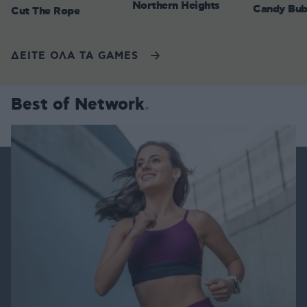
Northern Heights
Candy Bub
Cut The Rope
ΔΕΙΤΕ ΟΛΑ ΤΑ GAMES
Best of Network