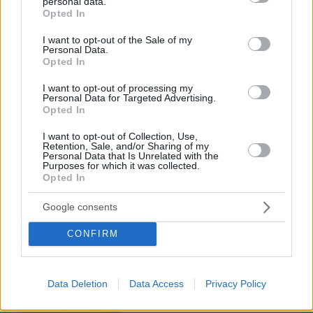
personal data.
grant or deny consent to Google and its third-party tags to
Opted In
use your data for below specified purposes in below Google
consent section.
I want to opt-out of the Sale of my
Οι τρεις λόγοι που ο Κυριάκος
Personal Data.
Μητσοτάκης πάει τις κάλπες για Μάιο
Opted In
451
05.08.2026, 10:13
I want to opt-out of processing my
Personal Data for Targeted Advertising.
Opted In
I want to opt-out of Collection, Use,
Retention, Sale, and/or Sharing of my
Personal Data that Is Unrelated with the
Purposes for which it was collected.
Opted In
Games
Google consents
CONFIRM
Data Deletion
Data Access
Privacy Policy