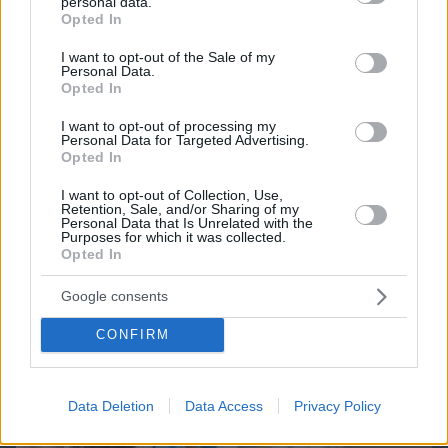
personal data.
grant or deny consent to Google and its third-party tags to
Opted In
Northern Heights
Candy Bub
use your data for below specified purposes in below Google
Cut The Rope
consent section.
I want to opt-out of the Sale of my
Personal Data.
Opted In
ΔΕΙΤΕ ΟΛΑ ΤΑ GAMES
I want to opt-out of processing my
Personal Data for Targeted Advertising.
Opted In
Best of Network
I want to opt-out of Collection, Use,
Retention, Sale, and/or Sharing of my
Personal Data that Is Unrelated with the
Purposes for which it was collected.
Opted In
Google consents
CONFIRM
Data Deletion
Data Access
Privacy Policy