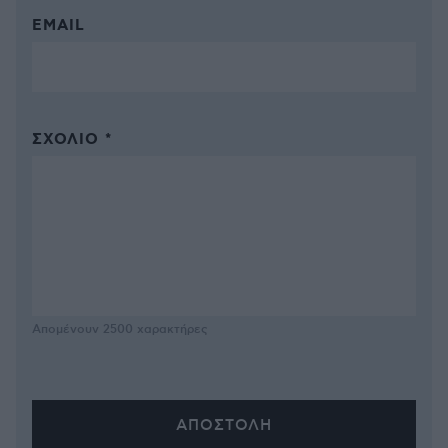
EMAIL
ΣΧΌΛΙΟ *
Απομένουν
2500
χαρακτήρες