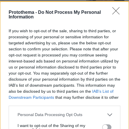
147
06.08.2026, 21:40
Protothema -
Do Not Process My Personal
Information
Αποχωρούν ακόμη δύο στελέχη από το
κόμμα της Καρυστιανού,
If you wish to opt-out of the sale, sharing to third parties, or
καταγγέλλουν έλλειψη διαλόγου
processing of your personal or sensitive information for
targeted advertising by us, please use the below opt-out
51
06.08.2026, 21:16
section to confirm your selection. Please note that after your
opt-out request is processed you may continue seeing
interest-based ads based on personal information utilized by
us or personal information disclosed to third parties prior to
your opt-out. You may separately opt-out of the further
disclosure of your personal information by third parties on the
IAB’s list of downstream participants. This information may
Games
also be disclosed by us to third parties on the
IAB’s List of
Downstream Participants
that may further disclose it to other
third parties.
Please note that this website/app uses one or more Google
Personal Data Processing Opt Outs
services and may gather and store information including but
not limited to your visit or usage behaviour. You may click to
I want to opt-out of the Sharing of my