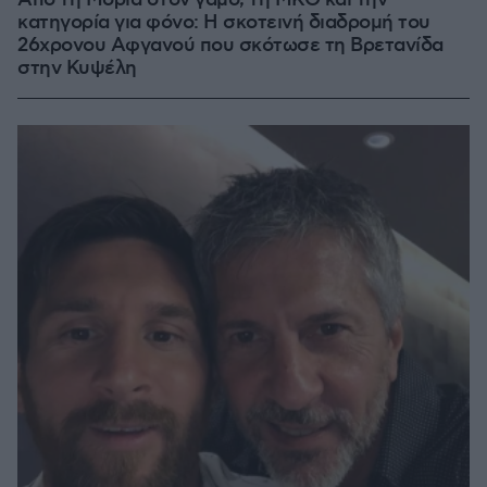
Από τη Μόρια στον γάμο, τη ΜΚΟ και την
κατηγορία για φόνο: Η σκοτεινή διαδρομή του
26χρονου Αφγανού που σκότωσε τη Βρετανίδα
στην Κυψέλη