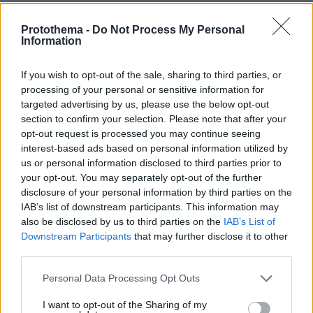
Συνετρίβη πυροσβεστικό ελικόπτερο
ενώ επιχειρούσε σε μεγάλη δασική
Protothema -
Do Not Process My Personal
Information
πυρκαγιά στη Γιούτα
1
08.08.2026, 09:34
If you wish to opt-out of the sale, sharing to third parties, or
processing of your personal or sensitive information for
targeted advertising by us, please use the below opt-out
section to confirm your selection. Please note that after your
opt-out request is processed you may continue seeing
Μαρία Εκμεκτσίογλου: Ζω καθημερινά
interest-based ads based on personal information utilized by
θαύματα, πρώτα είναι ο Θεός και μετά
us or personal information disclosed to third parties prior to
οι γιοι μου
your opt-out. You may separately opt-out of the further
22
08.08.2026, 11:48
disclosure of your personal information by third parties on the
IAB’s list of downstream participants. This information may
also be disclosed by us to third parties on the
IAB’s List of
Downstream Participants
that may further disclose it to other
third parties.
Please note that this website/app uses one or more Google
Personal Data Processing Opt Outs
services and may gather and store information including but
Games
not limited to your visit or usage behaviour. You may click to
I want to opt-out of the Sharing of my