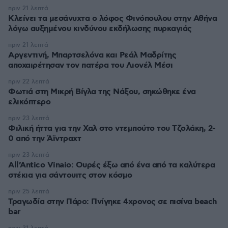
πριν 21 λεπτά
Κλείνει τα μεσάνυχτα ο λόφος Φινόπουλου στην Αθήνα
λόγω αυξημένου κινδύνου εκδήλωσης πυρκαγιάς
πριν 21 λεπτά
Αργεντινή, Μπαρτσελόνα και Ρεάλ Μαδρίτης
αποχαιρέτησαν τον πατέρα του Λιονέλ Μέσι
πριν 22 λεπτά
Φωτιά στη Μικρή Βίγλα της Νάξου, σηκώθηκε ένα
ελικόπτερο
πριν 23 λεπτά
Φιλική ήττα για την Χαλ στο ντεμπούτο του Τζολάκη, 2-
0 από την Άϊντραχτ
πριν 23 λεπτά
All’Antico Vinaio: Ουρές έξω από ένα από τα καλύτερα
στέκια για σάντουιτς στον κόσμο
πριν 25 λεπτά
Τραγωδία στην Πάρο: Πνίγηκε 4χρονος σε πισίνα beach
bar