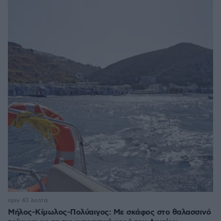
πριν 43 λεπτά
Μήλος-Κίμωλος-Πολύαιγος: Με σκάφος στο θαλασσινό