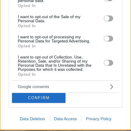
personal data.
grant or deny consent to Google and its third-party tags to
Opted In
use your data for below specified purposes in below Google
consent section.
I want to opt-out of the Sale of my
Personal Data.
Opted In
I want to opt-out of processing my
Personal Data for Targeted Advertising.
Northern Heights
Candy Bub
Cut The Rope
Opted In
I want to opt-out of Collection, Use,
Retention, Sale, and/or Sharing of my
ΔΕΙΤΕ ΟΛΑ ΤΑ GAMES
Personal Data that Is Unrelated with the
Purposes for which it was collected.
Opted In
Best of Network
Google consents
CONFIRM
Data Deletion
Data Access
Privacy Policy