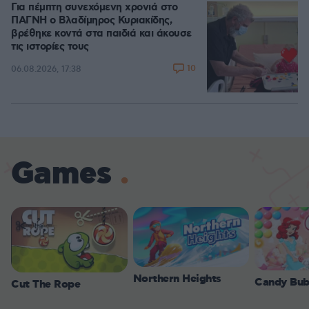
Για πέμπτη συνεχόμενη χρονιά στο
ΠΑΓΝΗ ο Βλαδίμηρος Κυριακίδης,
βρέθηκε κοντά στα παιδιά και άκουσε
τις ιστορίες τους
10
06.08.2026, 17:38
Games
Northern Heights
Candy Bub
Cut The Rope