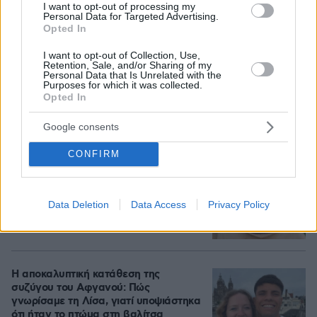
I want to opt-out of processing my
Personal Data for Targeted Advertising.
Opted In
Γιατί δεν έσωσα το κουτάβι: Ο
ερευνητής που κατέγραφε τη
I want to opt-out of Collection, Use,
συμβίωση του μικρού σκυλιού με
Retention, Sale, and/or Sharing of my
αγέλη λύκων εξηγεί γιατί δεν
Personal Data that Is Unrelated with the
επενέβη, όταν το είδε άρρωστο
Purposes for which it was collected.
Opted In
90
06.08.2026, 19:34
Google consents
Νεαρή γυναίκα με ακατέργαστη
CONFIRM
ομορφιά από την Αιθιοπία έγινε viral,
δείτε την εντυπωσιακή μεταμόρφωσή
της από μακιγιέρ
Data Deletion
Data Access
Privacy Policy
344
06.08.2026, 09:18
Η αποκαλυπτική κατάθεση της
συζύγου του Αφγανού: Πώς
γνωρίσαμε τη Λίσα, γιατί υποψιάστηκα
ότι ήταν το πτώμα στη βαλίτσα