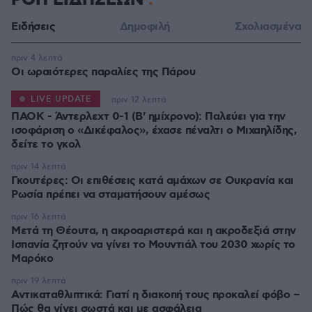
ΡΟΗ ΕΙΔΗΣΕΩΝ
Ειδήσεις
Δημοφιλή
Σχολιασμένα
πριν 4 λεπτά
Οι ωραιότερες παραλίες της Πάρου
LIVE UPDATE
πριν 12 λεπτά
ΠΑΟΚ - Άντερλεχτ 0-1 (Β' ημίχρονο): Παλεύει για την
ισοφάριση ο «Δικέφαλος», έχασε πέναλτι ο Μιχαηλίδης,
πριν 14 λεπτά
Γκουτέρες: Οι επιθέσεις κατά αμάχων σε Ουκρανία και
Ρωσία πρέπει να σταματήσουν αμέσως
πριν 16 λεπτά
Μετά τη Θέουτα, η ακροαριστερά και η ακροδεξιά στην
Ισπανία ζητούν να γίνει το Μουντιάλ του 2030 χωρίς το
Μαρόκο
πριν 19 λεπτά
Αντικαταθλιπτικά: Γιατί η διακοπή τους προκαλεί φόβο –
Πώς θα γίνει σωστά και με ασφάλεια