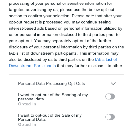
processing of your personal or sensitive information for
targeted advertising by us, please use the below opt-out
section to confirm your selection. Please note that after your
opt-out request is processed you may continue seeing
interest-based ads based on personal information utilized by
us or personal information disclosed to third parties prior to
your opt-out. You may separately opt-out of the further
disclosure of your personal information by third parties on the
IAB’s list of downstream participants. This information may
also be disclosed by us to third parties on the
IAB’s List of
Downstream Participants
that may further disclose it to other
third parties.
Please note that this website/app uses one or more Google
Personal Data Processing Opt Outs
services and may gather and store information including but
not limited to your visit or usage behaviour. You may click to
I want to opt-out of the Sharing of my
personal data.
grant or deny consent to Google and its third-party tags to
Opted In
use your data for below specified purposes in below Google
06.08.2026, 21:23
consent section.
Πώς έγινε η τραγωδία με την νεκρή μητέρα στα
I want to opt-out of the Sale of my
Personal Data.
Μάλια: Βούτηξε για να βοηθήσει τη φίλη της και
Opted In
πνίγηκε, τα παιδιά φώναζαν για βοήθεια