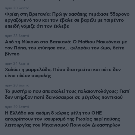
πριν 20 λεπτά
Φρίκη στη Βρετανία: Πρώην χασάπης τεμάχισε 55χρονο
εργαζόμενό του και τον έβαλε σε βαρέλι με τσιμέντο
επειδή νόμιζε ότι τον έκλεβε
πριν 23 λεπτά
Από τη Μύκονο στο Βατικανό: Ο Μαθιου Μακκόναχι με
τον Πάπα, του χτύπησε σαν... φιλαράκι τον ώμο, δείτε
βίντεο
πριν 24 λεπτά
Χαλάει η μαρμελάδα; Πόσο διατηρείται και πότε δεν
είναι πλέον ασφαλής
πριν 28 λεπτά
Το μυστήριο που απασχολεί τους παλαιοντολόγους: Γιατί
δεν υπήρξαν ποτέ δεινόσαυροι σε μέγεθος ποντικιού
πριν 29 λεπτά
Η Ελλάδα και ακόμη 8 χώρες μέλη του ΟΗΕ
απορρίπτουν τον ισχυρισμό της Ρωσίας περί παύσης
λειτουργίας του Μηχανισμού Ποινικών Δικαστηρίων