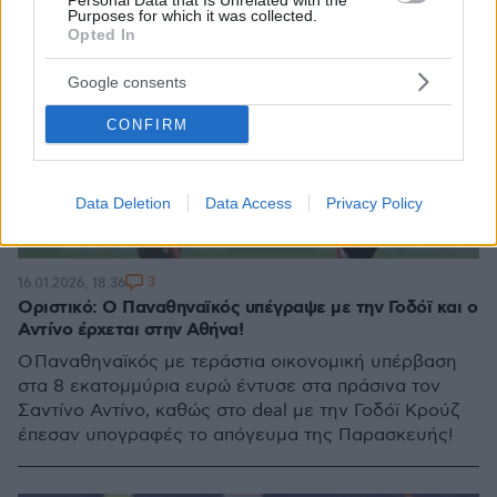
Personal Data that Is Unrelated with the
Purposes for which it was collected.
Opted In
Google consents
CONFIRM
Data Deletion
Data Access
Privacy Policy
3
16.01.2026, 18:36
Οριστικό: Ο Παναθηναϊκός υπέγραψε με την Γοδόϊ και ο
Αντίνο έρχεται στην Αθήνα!
Ο Παναθηναϊκός με τεράστια οικονομική υπέρβαση
στα 8 εκατομμύρια ευρώ έντυσε στα πράσινα τον
Σαντίνο Αντίνο, καθώς στο deal με την Γοδόϊ Κρούζ
έπεσαν υπογραφές το απόγευμα της Παρασκευής!