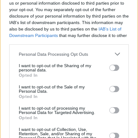
us or personal information disclosed to third parties prior to
your opt-out. You may separately opt-out of the further
disclosure of your personal information by third parties on the
IAB’s list of downstream participants. This information may
also be disclosed by us to third parties on the
IAB’s List of
Downstream Participants
that may further disclose it to other
7
16.01.2026, 22:32
third parties.
Παναθηναϊκός: Την Κυριακή στην Αθήνα ο Αντίνο
Ο Αργεντινός εξτρέμ θα βρεθεί στην Ελλάδα το
Please note that this website/app uses one or more Google
Personal Data Processing Opt Outs
μεσημέρι της Κυριακής (18/1) για να ολοκληρώσει τη
services and may gather and store information including but
μεταγραφή του στον Παναθηναϊκό
not limited to your visit or usage behaviour. You may click to
I want to opt-out of the Sharing of my
personal data.
grant or deny consent to Google and its third-party tags to
Opted In
use your data for below specified purposes in below Google
consent section.
I want to opt-out of the Sale of my
Personal Data.
Opted In
I want to opt-out of processing my
Personal Data for Targeted Advertising.
Opted In
I want to opt-out of Collection, Use,
Retention, Sale, and/or Sharing of my