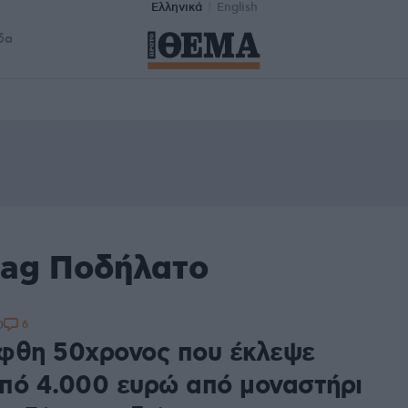
Ελληνικά
English
δα
tag Ποδήλατο
6
0
φθη 50χρονος που έκλεψε
πό 4.000 ευρώ από μοναστήρι