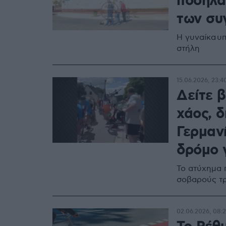
ποδηλά
των συ
Η γυναίκα υ
στήλη
15.06.2026, 23:4
Δείτε 
χάος, 
Γερμανί
δρόμο γ
Το ατύχημα 
σοβαρούς τ
02.06.2026, 08: