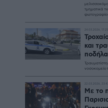
μελισσοκόμο
τμηματικά τι
φωτογραφίε
24.03.2026, 17:2
Τροχαί
και τρ
ποδήλα
Τραυματίστη
νοσοκομείο 
22.03.2026, 23:4
Με το 
Παρισιο