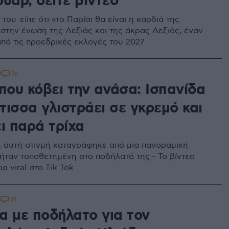
υάρ, δείτε βίντεο
του είπε ότι «το Παρίσι θα είναι η καρδιά της
 στην ένωση της Δεξιάς και της άκρας Δεξιάς, έναν
από τις προεδρικές εκλογές του 2027
16
2
που κόβει την ανάσα: Ισπανίδα
τισσα γλιστράει σε γκρεμό και
ι παρά τρίχα
η αυτή στιγμή καταγράφηκε από μια πανοραμική
ήταν τοποθετημένη στο ποδήλατό της - Το βίντεο
α viral στο Τik Tok
21
4
α με ποδήλατο για τον