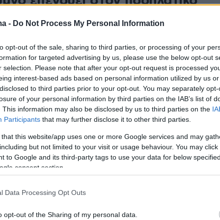
υμνο επενδύει στον ποδηλατικό
μό με αφορμή την Παγκόσμια
ma -
Do Not Process My Personal Information
Ποδηλάτου
to opt-out of the sale, sharing to third parties, or processing of your per
ύμνης διοργανώνει δωρεάν περιήγηση με ηλεκτρικά
formation for targeted advertising by us, please use the below opt-out s
ην ενδοχώρα της περιοχής, προβάλλοντας τη
r selection. Please note that after your opt-out request is processed y
 βιώσιμης κινητικότητας με τον εναλλακτικό τουρισμό
eing interest-based ads based on personal information utilized by us or
disclosed to third parties prior to your opt-out. You may separately opt-
losure of your personal information by third parties on the IAB’s list of
50
. This information may also be disclosed by us to third parties on the
IA
 προγράμματα ασφάλισης
Participants
that may further disclose it to other third parties.
του – Τι καλύπτουν για
 that this website/app uses one or more Google services and may gath
including but not limited to your visit or usage behaviour. You may click 
τα, κλοπή και ζημιές
 to Google and its third-party tags to use your data for below specifi
ogle consent section.
χρήση ποδηλάτου στην Ελλάδα φέρνει στο
ην ανάγκη ασφάλισης για ατυχήματα, κλοπή και
l Data Processing Opt Outs
η - Δείτε τι καλύπτουν τα ειδικά προγράμματα
o opt-out of the Sharing of my personal data.