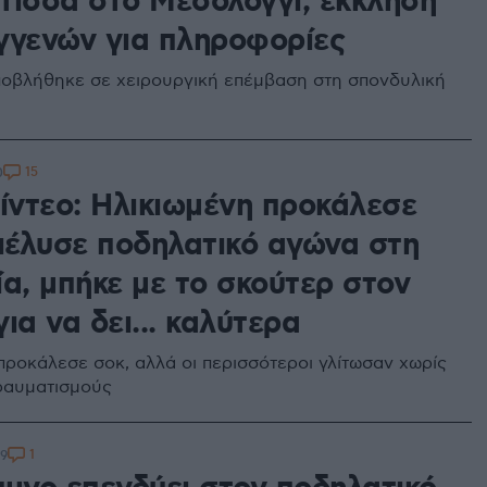
τισσα στο Μεσολόγγι, έκκληση
γγενών για πληροφορίες
ποβλήθηκε σε χειρουργική επέμβαση στη σπονδυλική
15
0
βίντεο: Ηλικιωμένη προκάλεσε
διέλυσε ποδηλατικό αγώνα στη
α, μπήκε με το σκούτερ στον
ια να δει... καλύτερα
προκάλεσε σοκ, αλλά οι περισσότεροι γλίτωσαν χωρίς
ραυματισμούς
1
29