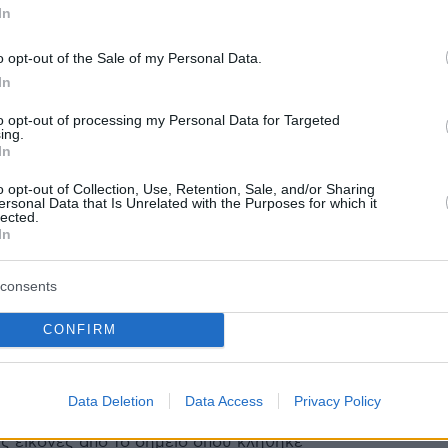
In
2
r of Hellas 2026: Η αυλαία του
o opt-out of the Sale of my Personal Data.
ύ γύρου άνοιξε στα Ιωάννινα με
In
άλη γιορτή
to opt-out of processing my Personal Data for Targeted
ing.
In
όσμου και φόντο τη λίμνη των Ιωαννίνων
ήθηκε η επίσημη παρουσίαση των ομάδων του ΔΕΗ
o opt-out of Collection, Use, Retention, Sale, and/or Sharing
las 2026, σηματοδοτώντας την έναρξη της
ersonal Data that Is Unrelated with the Purposes for which it
lected.
 διεθνούς ετήσιας αθλητικής διοργάνωσης της
In
consents
4
9
ίντεο: Χιλιάδες μέλισσες
CONFIRM
 φωλιά σε σέλα ποδηλάτου στο
Data Deletion
Data Access
Privacy Policy
ς εικόνες από το σημείο όπου κλήθηκε