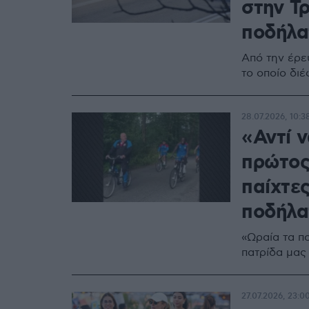
στην Τρ
ποδήλα
Από την έρε
το οποίο δι
28.07.2026, 10:3
«Αντί 
πρώτος
παίχτε
ποδήλα
«Ωραία τα π
πατρίδα μας
27.07.2026, 23:0