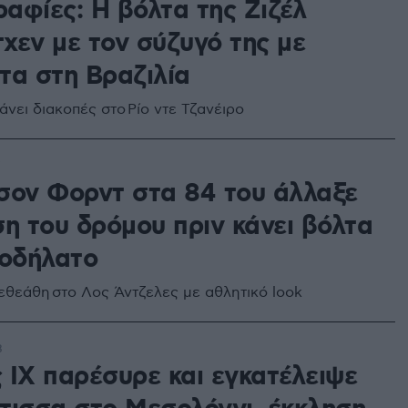
αφίες: Η βόλτα της Ζιζέλ
χεν με τον σύζυγό της με
τα στη Βραζιλία
άνει διακοπές στο Ρίο ντε Τζανέιρο
σον Φορντ στα 84 του άλλαξε
ση του δρόμου πριν κάνει βόλτα
ποδήλατο
εθεάθη στο Λος Άντζελες με αθλητικό look
8
 ΙΧ παρέσυρε και εγκατέλειψε