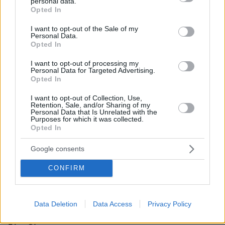
personal data.
grant or deny consent to Google and its third-party tags to
Opted In
use your data for below specified purposes in below Google
consent section.
I want to opt-out of the Sale of my
Personal Data.
Opted In
I want to opt-out of processing my
Personal Data for Targeted Advertising.
Opted In
I want to opt-out of Collection, Use,
Retention, Sale, and/or Sharing of my
Personal Data that Is Unrelated with the
Purposes for which it was collected.
Opted In
Google consents
CONFIRM
124
14.01.2026, 18:40
Data Deletion
Data Access
Privacy Policy
Η σεξουαλική επίθεση του Χούλιο Ιγκλέσιας σε
παρουσιάστρια on air: Την είχε φιλήσει στο στόμα με το