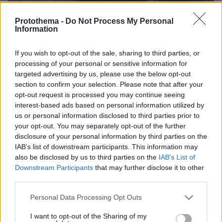
Protothema -
Do Not Process My Personal
Information
If you wish to opt-out of the sale, sharing to third parties, or
processing of your personal or sensitive information for
targeted advertising by us, please use the below opt-out
section to confirm your selection. Please note that after your
opt-out request is processed you may continue seeing
interest-based ads based on personal information utilized by
us or personal information disclosed to third parties prior to
06.02.2026, 17:07
Αγωνία για τη μητέρα παρουσιάστριας του NBC:
your opt-out. You may separately opt-out of the further
Έκκληση για επικοινωνία με τους απαγωγείς
disclosure of your personal information by third parties on the
IAB’s list of downstream participants. This information may
Οι Aρχές ξεκίνησαν εκτεταμένες έρευνες,
also be disclosed by us to third parties on the
IAB’s List of
προσφέροντας αμοιβή 50.000 δολαρίων για
Downstream Participants
that may further disclose it to other
πληροφορίες που θα οδηγήσουν σε σύλληψη
third parties.
Please note that this website/app uses one or more Google
Personal Data Processing Opt Outs
services and may gather and store information including but
not limited to your visit or usage behaviour. You may click to
I want to opt-out of the Sharing of my