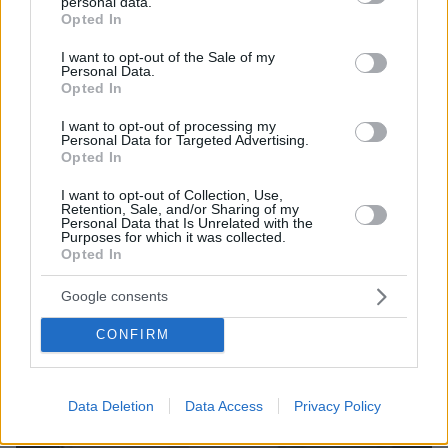
personal data.
grant or deny consent to Google and its third-party tags to
5
10.12.2025, 16:09
Opted In
use your data for below specified purposes in below Google
Πυροσβέστες έφεραν τα Χριστούγεννα στο νοσοκομείο
Παίδων Αγία Σοφία, ντύθηκαν Άι Βασίληδες και
consent section.
I want to opt-out of the Sale of my
μοίρασαν δώρα σε παιδιά με καρκίνο, δείτε βίντεο
Personal Data.
Opted In
Ένας πυροσβέστης κρεμόταν από τον γερανό ενός
πυροσβεστικού οχήματος, ενώ άλλοι σκαρφάλωναν
I want to opt-out of processing my
Personal Data for Targeted Advertising.
στο κτίριο για να παραδώσουν δώρα σε παιδιά που
Opted In
δεν μπορούσαν να βγουν έξω
I want to opt-out of Collection, Use,
Retention, Sale, and/or Sharing of my
Personal Data that Is Unrelated with the
Purposes for which it was collected.
Opted In
Google consents
CONFIRM
Data Deletion
Data Access
Privacy Policy