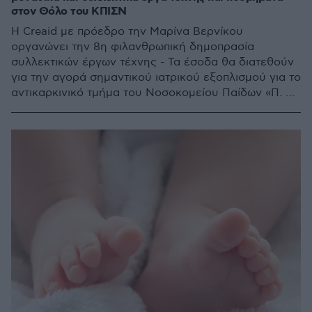
στον Θόλο του ΚΠIΣΝ
Η Creaid με πρόεδρο την Μαρίνα Βερνίκου
οργανώνει την 8η φιλανθρωπική δημοπρασία
συλλεκτικών έργων τέχνης - Τα έσοδα θα διατεθούν
για την αγορά σημαντικού ιατρικού εξοπλισμού για το
αντικαρκινικό τμήμα του Νοσοκομείου Παίδων «Π. &
Α. Κυριακού» - Η ηλεκτρονική δημοπρασία των έργων
θα πραγματοποιηθεί από τις 6 έως τις 10 Μαΐου 2026,
μέσω της ιστοσελίδας της Creaid (www.creaid.com)