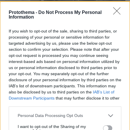
Protothema -
Do Not Process My Personal
Information
If you wish to opt-out of the sale, sharing to third parties, or
processing of your personal or sensitive information for
targeted advertising by us, please use the below opt-out
section to confirm your selection. Please note that after your
opt-out request is processed you may continue seeing
interest-based ads based on personal information utilized by
us or personal information disclosed to third parties prior to
your opt-out. You may separately opt-out of the further
disclosure of your personal information by third parties on the
IAB’s list of downstream participants. This information may
also be disclosed by us to third parties on the
IAB’s List of
3
24.03.2026, 12:50
Κακουργηματική δίωξη στους 22 συλληφθέντες για τις
Downstream Participants
that may further disclose it to other
απάτες εκατομμυρίων ευρώ σε βάρος του ΕΦΚΑ
third parties.
Μεταξύ άλλων κατηγορούνται και για φοροδιαφυγή
Please note that this website/app uses one or more Google
Personal Data Processing Opt Outs
ύψους περίπου 11 εκατ. ευρώ μέσω εικονικών
services and may gather and store information including but
εταιρειών και τιμολογίων
not limited to your visit or usage behaviour. You may click to
I want to opt-out of the Sharing of my