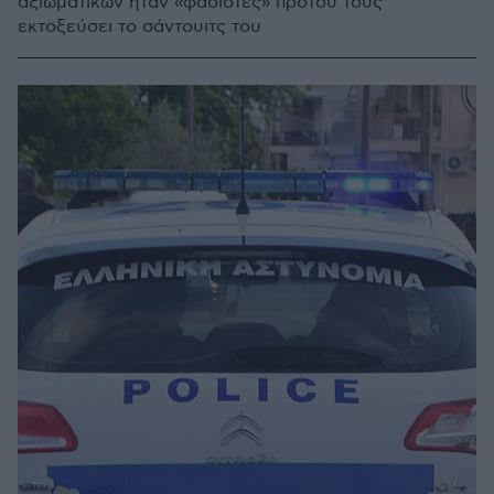
αξιωματικών ήταν «φασίστες» προτού τους
εκτοξεύσει το σάντουιτς του