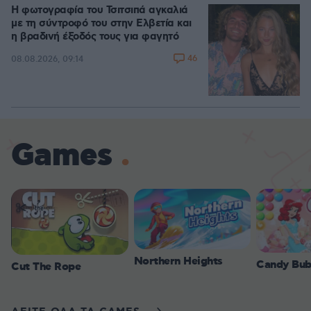
Η φωτογραφία του Τσιτσιπά αγκαλιά
με τη σύντροφό του στην Ελβετία και
η βραδινή έξοδός τους για φαγητό
46
08.08.2026, 09:14
Games
Northern Heights
Candy Bub
Cut The Rope