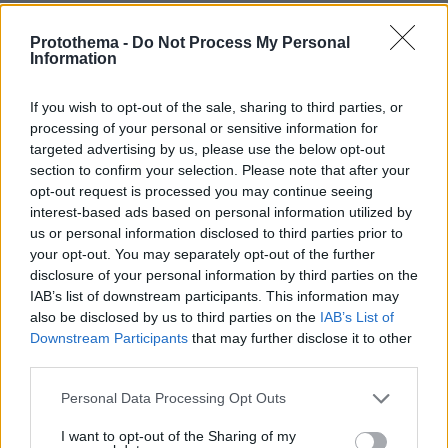
Protothema -
Do Not Process My Personal
ΡΟΗ ΕΙΔΗΣΕΩΝ
Information
Ειδήσεις
Δημοφιλή
Σχολιασμένα
If you wish to opt-out of the sale, sharing to third parties, or
processing of your personal or sensitive information for
πριν 8 λεπτά
targeted advertising by us, please use the below opt-out
Καρκίνος Παχέος Εντέρου: Η «ένοχη» διατροφή που
section to confirm your selection. Please note that after your
αυξάνει τον κίνδυνο κατακόρυφα – Ποια τρόφιμα
opt-out request is processed you may continue seeing
προστατεύουν
interest-based ads based on personal information utilized by
us or personal information disclosed to third parties prior to
πριν 9 λεπτά
Στις φλόγες δύο διυλιστήρια πετρελαίου στη Ρωσία
your opt-out. You may separately opt-out of the further
μετά από ουκρανική επίθεση με drones
disclosure of your personal information by third parties on the
IAB’s list of downstream participants. This information may
πριν 9 λεπτά
also be disclosed by us to third parties on the
IAB’s List of
Παγκόσμια Ημέρα Γάτας – Εντυπωσιακά πράγματα που
Downstream Participants
that may further disclose it to other
ίσως δεν γνωρίζατε για αυτά τα υπέροχα πλάσματα
third parties.
πριν 9 λεπτά
Please note that this website/app uses one or more Google
Oil Pulling: To viral trend του Tik-Tok που υπόσχεται πιο
Personal Data Processing Opt Outs
λευκά δόντια με ένα μόνο συστατικό
services and may gather and store information including but
not limited to your visit or usage behaviour. You may click to
I want to opt-out of the Sharing of my