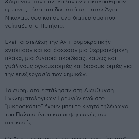
37χρονου, τον συνέλαβαν ενώ ακολούθησαν
έρευνες τόσο στο δωμάτιό του, στον Άγιο
Νικόλαο, όσο και σε ένα διαμέρισμα που
νοίκιαζε στα Πατήσια.
Εκεί τα στελέχη της Αντιτρομοκρατικής
εντόπισαν και κατάσχεσαν μια θερμαινόμενη
πλάκα, μια ζυγαριά ακριβείας, καθώς και
γυάλινους ογκομετρητές και δοσομετρητές για
την επεξεργασία των χημικών.
Τα ευρήματα εστάλησαν στη Διεύθυνση
Εγκληματολογικών Ερευνών ενώ στο
"μικροσκόπιο" έχουν μπει το κινητό τηλέφωνο
του Παλαιστίνιου και οι ψηφιακές του
συσκευές.
Οι Αρχές εκτιμούν ότι περίμενε ένα "ύποπτο"