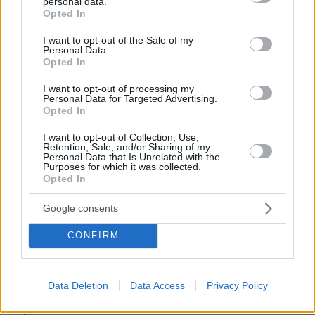
πριν 21 λεπτά
personal data.
grant or deny consent to Google and its third-party tags to
Από τη Μόρια στον γάμο, τη ΜΚΟ και την κατηγορία για
Opted In
use your data for below specified purposes in below Google
φόνο: Η σκοτεινή διαδρομή του 26χρονου Αφγανού που
consent section.
I want to opt-out of the Sale of my
σκότωσε τη Βρετανίδα στην Κυψέλη
Personal Data.
Opted In
πριν 23 λεπτά
Η 13χρονη Νορθ Γουέστ ραπάρει για «προδοσία» και
I want to opt-out of processing my
«πόνο» στο νέο της τραγούδι, δείτε τη στο βιντεοκλίπ
Personal Data for Targeted Advertising.
της
Opted In
πριν 23 λεπτά
I want to opt-out of Collection, Use,
10 ελληνικά νησιά για διακοπές χωρίς πρόγραμμα
Retention, Sale, and/or Sharing of my
Personal Data that Is Unrelated with the
Purposes for which it was collected.
πριν 34 λεπτά
Opted In
8χρονος τραυματίστηκε στο κεφάλι μετά από βουτιά σε
παραλία της Χαλκιδικής
Google consents
πριν 36 λεπτά
Συνεδρίασε η Επιτροπή Εκτίμησης Κινδύνου λόγω των
CONFIRM
υψηλών θερμοκρασιών και της ενίσχυσης των ανέμων
πριν 38 λεπτά
Υπουργείο Υγείας: Στέλνει μήνυμα για ασφαλή
Data Deletion
Data Access
Privacy Policy
κολύμβηση στους άνω των 60 – 284 θάνατοι από πνιγμό
πέρυσι