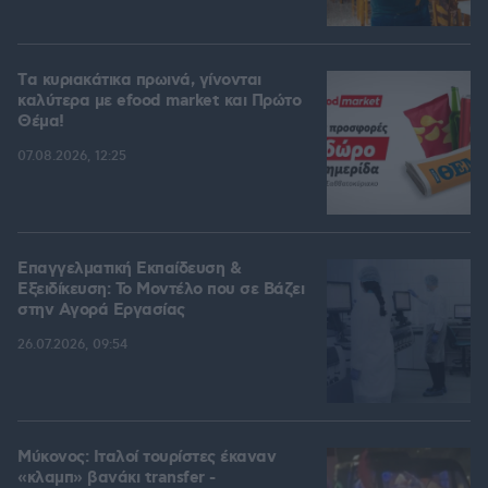
Tα κυριακάτικα πρωινά, γίνονται
καλύτερα με efood market και Πρώτο
Θέμα!
07.08.2026, 12:25
Επαγγελματική Εκπαίδευση &
Εξειδίκευση: Το Mοντέλο που σε Bάζει
στην Aγορά Eργασίας
26.07.2026, 09:54
Μύκονος: Ιταλοί τουρίστες έκαναν
«κλαμπ» βανάκι transfer -