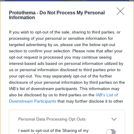
Protothema -
Do Not Process My Personal
Information
If you wish to opt-out of the sale, sharing to third parties, or
processing of your personal or sensitive information for
targeted advertising by us, please use the below opt-out
section to confirm your selection. Please note that after your
opt-out request is processed you may continue seeing
interest-based ads based on personal information utilized by
us or personal information disclosed to third parties prior to
your opt-out. You may separately opt-out of the further
disclosure of your personal information by third parties on the
IAB’s list of downstream participants. This information may
also be disclosed by us to third parties on the
IAB’s List of
Downstream Participants
that may further disclose it to other
third parties.
Please note that this website/app uses one or more Google
Personal Data Processing Opt Outs
6
13.05.2026, 14:06
services and may gather and store information including but
Μυτιληναίος: Η Ευρώπη κινδυνεύει από νέα ενεργειακή
not limited to your visit or usage behaviour. You may click to
I want to opt-out of the Sharing of my