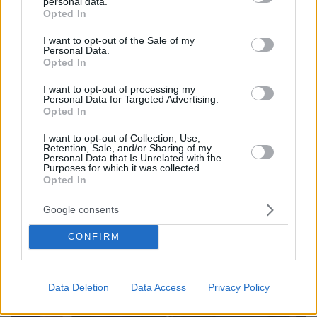
personal data.
εξάρτηση - «Τι θα γίνει αν βρεθεί για μήνες χωρίς αέριο
grant or deny consent to Google and its third-party tags to
Opted In
από τη Ρωσία ή το Κατάρ;»
use your data for below specified purposes in below Google
consent section.
Προειδοποίηση για εκτίναξη τιμών λόγω Μέσης
I want to opt-out of the Sale of my
Personal Data.
Ανατολής – Οι φόβοι για την εξάρτηση από το
Opted In
αμερικανικό LNG, τα αδιέξοδα των ΑΠΕ, το
αυξανόμενο ενδιαφέρον για τα πυρηνικά και η
I want to opt-out of processing my
Personal Data for Targeted Advertising.
«γιγαντιαία» μπαταρία των 330 MW που ετοιμάζει η
Opted In
Metlen - Τι είπε για ΔΕΗ
I want to opt-out of Collection, Use,
Retention, Sale, and/or Sharing of my
Personal Data that Is Unrelated with the
Purposes for which it was collected.
Opted In
Google consents
CONFIRM
Data Deletion
Data Access
Privacy Policy