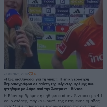
13
23.08.2025, 20:02
«Πώς αισθάνεσαι για τη νίκη;»: Η επική ερώτηση
δημοσιογράφου σε παίκτη της Βέρντερ Βρέμης που
ηττήθηκε με 4άρα από την Άιντραχτ - Βίντεο
Η Βέρντερ Βρέμης ηττήθηκε από την Άιντραχτ με 4-1
και ο στόπερ, Μάρκο Φριντλ, της ηττημένης ομάδας
αντάλλαξε φανέλα με τον γκολκίπερ της αντίπαλης