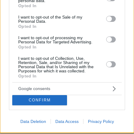
personal data.
grant or deny consent to Google and its third-party tags to
Opted In
use your data for below specified purposes in below Google
consent section.
I want to opt-out of the Sale of my
Personal Data.
Opted In
I want to opt-out of processing my
Personal Data for Targeted Advertising.
Opted In
I want to opt-out of Collection, Use,
Retention, Sale, and/or Sharing of my
Personal Data that Is Unrelated with the
Purposes for which it was collected.
Opted In
Google consents
CONFIRM
Data Deletion
Data Access
Privacy Policy