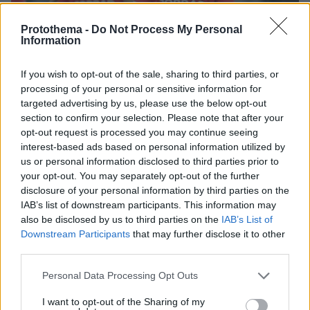
Protothema -
Do Not Process My Personal
Information
If you wish to opt-out of the sale, sharing to third parties, or
processing of your personal or sensitive information for
targeted advertising by us, please use the below opt-out
section to confirm your selection. Please note that after your
opt-out request is processed you may continue seeing
interest-based ads based on personal information utilized by
us or personal information disclosed to third parties prior to
your opt-out. You may separately opt-out of the further
disclosure of your personal information by third parties on the
IAB’s list of downstream participants. This information may
2
26.11.2024, 18:41
also be disclosed by us to third parties on the
IAB’s List of
Μετά τη Βέρντερ και την Ζανκτ Πάουλι η Φράιμπουργκ
Downstream Participants
that may further disclose it to other
εγκατέλειψε το Twitter με αιχμές για τον Μασκ
third parties.
Η ομάδα της Bundesliga κάνει λόγο
Please note that this website/app uses one or more Google
για ριζοσπαστικοποίηση της πλατφόρμας στην
Personal Data Processing Opt Outs
services and may gather and store information including but
ανακοίνωσή της
not limited to your visit or usage behaviour. You may click to
I want to opt-out of the Sharing of my