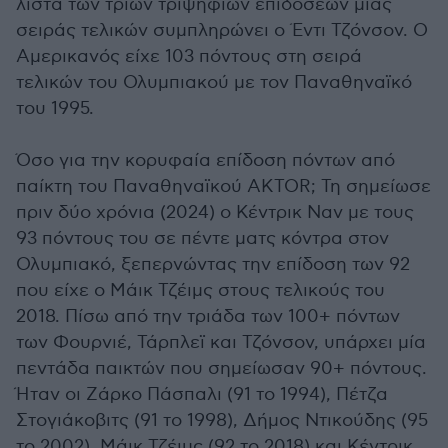
λίστα των τριών τριψήφιων επιδόσεων μιας
σειράς τελικών συμπληρώνει ο Έντι Τζόνσον. Ο
Αμερικανός είχε 103 πόντους στη σειρά
τελικών του Ολυμπιακού με τον Παναθηναϊκό
του 1995.
Όσο για την κορυφαία επίδοση πόντων από
παίκτη του Παναθηναϊκού AKTOR; Τη σημείωσε
πριν δύο χρόνια (2024) ο Κέντρικ Ναν με τους
93 πόντους του σε πέντε ματς κόντρα στον
Ολυμπιακό, ξεπερνώντας την επίδοση των 92
που είχε ο Μάικ Τζέιμς στους τελικούς του
2018. Πίσω από την τριάδα των 100+ πόντων
των Φουρνιέ, Τάρπλεϊ και Τζόνσον, υπάρχει μία
πεντάδα παικτών που σημείωσαν 90+ πόντους.
Ήταν οι Ζάρκο Πάσπαλι (91 το 1994), Πέτζα
Στογιάκοβιτς (91 το 1998), Δήμος Ντικούδης (95
το 2002), Μάικ Τζέιμς (92 το 2018) και Κέντρικ