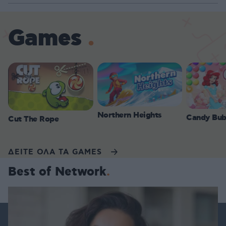
Games
Northern Heights
Candy Bub
Cut The Rope
ΔΕΙΤΕ ΟΛΑ ΤΑ GAMES
Best of Network