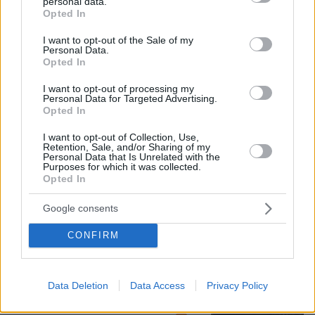
personal data.
grant or deny consent to Google and its third-party tags to
Opted In
use your data for below specified purposes in below Google
consent section.
I want to opt-out of the Sale of my
Personal Data.
Opted In
I want to opt-out of processing my
Personal Data for Targeted Advertising.
Opted In
I want to opt-out of Collection, Use,
Retention, Sale, and/or Sharing of my
Personal Data that Is Unrelated with the
Purposes for which it was collected.
07.08.2026, 10:26
Opted In
Στο Α΄ Νεκροταφείο το μνημόσυνο για τον έναν
χρόνο από τον θάνατο της Λένας Σαμαρά
Google consents
CONFIRM
Συνελήφθη στη Γερμανία 31χρονος
για δολοφονίες μελών της Greek
Mafia, κατηγορείται και για την
εκτέλεση με 97 σφαίρες του Βαγγέλη
Data Deletion
Data Access
Privacy Policy
Ζαμπούνη