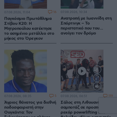
16
07.08.2026, 10:34
07.08.2026, 11:04
Ανατροπή με Ιωαννίδη στη
Παγκόσμιο Πρωτάθλημα
Σπόρτινγκ – Το
Στίβου Κ20: Η
περιστατικό που του…
Μητροπούλου κατέκτησε
ανοίγει τον δρόμο
το ασημένιο μετάλλιο στο
μήκος στο Όρεγκον
Loaded
:
100.00%
5
119
07.08.2026, 08:35
07.08.2026, 06:51
Άγριος θάνατος για διεθνή
Σάλος στη Λιθουανία από
ποδοσφαιριστή στην
σαμποτάζ σε προσπάθεια
Ουγκάντα: Τον
ρεκόρ powerlifting από