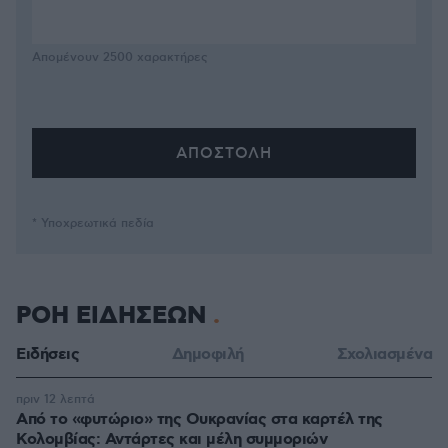
Απομένουν
2500
χαρακτήρες
* Υποχρεωτικά πεδία
ΡΟΗ ΕΙΔΗΣΕΩΝ
Ειδήσεις
Δημοφιλή
Σχολιασμένα
πριν 12 λεπτά
Από το «φυτώριο» της Ουκρανίας στα καρτέλ της
Κολομβίας: Αντάρτες και μέλη συμμοριών