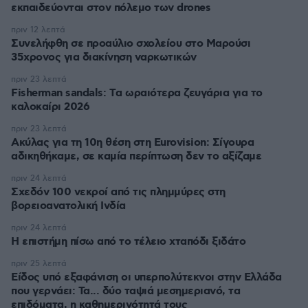
εκπαιδεύονται στον πόλεμο των drones
πριν 12 λεπτά
Συνελήφθη σε προαύλιο σχολείου στο Μαρούσι
35χρονος για διακίνηση ναρκωτικών
πριν 23 λεπτά
Fisherman sandals: Tα ωραιότερα ζευγάρια για το
καλοκαίρι 2026
πριν 23 λεπτά
Ακύλας για τη 10η θέση στη Eurovision: Σίγουρα
αδικηθήκαμε, σε καμία περίπτωση δεν το αξίζαμε
πριν 24 λεπτά
Σχεδόν 100 νεκροί από τις πλημμύρες στη
βορειοανατολική Ινδία
πριν 24 λεπτά
Η επιστήμη πίσω από το τέλειο χταπόδι ξιδάτο
πριν 25 λεπτά
Είδος υπό εξαφάνιση οι υπερπολύτεκνοι στην Ελλάδα
που γερνάει: Τα... δύο ταψιά μεσημεριανό, τα
επιδόματα, η καθημερινότητά τους