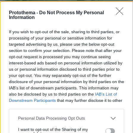
Protothema -
Do Not Process My Personal
Information
If you wish to opt-out of the sale, sharing to third parties, or
07.08.2026, 07:19
processing of your personal or sensitive information for
«Δεν το πιστεύουμε», λένε οι Αμερικανοί που
targeted advertising by us, please use the below opt-out
υιοθέτησαν τον Αφγανό στη Λέσβο - Η αρχική
section to confirm your selection. Please note that after your
εκδοχή για το φονικό στην Κυψέλη και η σιωπή
opt-out request is processed you may continue seeing
στην απολογία
interest-based ads based on personal information utilized by
us or personal information disclosed to third parties prior to
your opt-out. You may separately opt-out of the further
disclosure of your personal information by third parties on the
IAB’s list of downstream participants. This information may
also be disclosed by us to third parties on the
IAB’s List of
Downstream Participants
that may further disclose it to other
third parties.
Please note that this website/app uses one or more Google
Personal Data Processing Opt Outs
services and may gather and store information including but
not limited to your visit or usage behaviour. You may click to
I want to opt-out of the Sharing of my