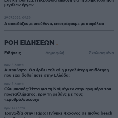
Εθνική Τράπεζα: Η κορυφαία επιλογή για τη χρηματοδότηση
μεγάλων έργων
29.07.2026, 09:39
Διασκεδάζουμε υπεύθυνα, επιστρέφουμε με ασφάλεια
ΡΟΗ ΕΙΔΗΣΕΩΝ
Ειδήσεις
Δημοφιλή
Σχολιασμένα
πριν 4 λεπτά
Αυτοκίνητο: Θα έρθει τελικά η μεγαλύτερη επιδότηση
που έχει δοθεί ποτέ στην Ελλάδα;
πριν 5 λεπτά
Ολυμπιακός: Ήττα για τη Ναϊμέγκεν στην πρεμιέρα του
πρωταθλήματος, πριν τη ρεβάνς με τους
«ερυθρόλευκους»
πριν 13 λεπτά
Τραγωδία στην Πάρο: Πνίγηκε 4χρονος σε πισίνα beach