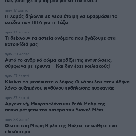
bar, βούτηξε ο μπάρμαν για να τον σώσει
πριν 17 λεπτά
Η Χαμάς δηλώνει εκ νέου έτοιμη να εφαρμόσει το
σχέδιο των ΗΠΑ για τη Γάζα
πριν 19 λεπτά
Τι δείχνουν τα αστεία ονόματα που βγάζουμε στα
κατοικίδιά μας
πριν 30 λεπτά
Αυτό το ανδρικό σώμα κερδίζει τις εντυπώσεις,
σύμφωνα με έρευνα – Και δεν έχει κοιλιακούς!
πριν 37 λεπτά
Κλείνει τα μεσάνυχτα ο λόφος Φινόπουλου στην Αθήνα
λόγω αυξημένου κινδύνου εκδήλωσης πυρκαγιάς
πριν 37 λεπτά
Αργεντινή, Μπαρτσελόνα και Ρεάλ Μαδρίτης
αποχαιρέτησαν τον πατέρα του Λιονέλ Μέσι
πριν 38 λεπτά
Φωτιά στη Μικρή Βίγλα της Νάξου, σηκώθηκε ένα
ελικόπτερο