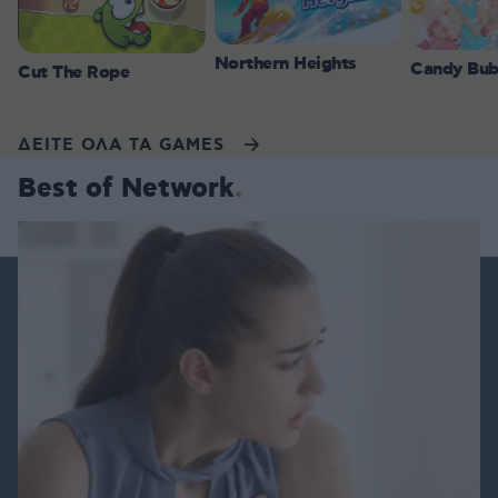
Northern Heights
Candy Bub
Cut The Rope
ΔΕΙΤΕ ΟΛΑ ΤΑ GAMES
Best of Network