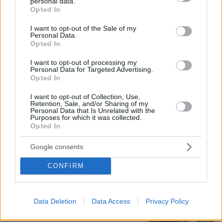
personal data.
grant or deny consent to Google and its third-party tags to
Opted In
08.08.2026, 12:18
use your data for below specified purposes in below Google
Από τη Μόρια στον γάμο, τη ΜΚΟ και την
consent section.
I want to opt-out of the Sale of my
κατηγορία για φόνο: Η σκοτεινή διαδρομή του
Personal Data.
Opted In
26χρονου Αφγανού που σκότωσε τη Βρετανίδα
στην Κυψέλη
I want to opt-out of processing my
Personal Data for Targeted Advertising.
Opted In
Τραγωδία στην Πάρο: Πνίγηκε
4χρονος σε πισίνα beach bar, βούτηξε
I want to opt-out of Collection, Use,
Retention, Sale, and/or Sharing of my
ο μπάρμαν για να τον σώσει
Personal Data that Is Unrelated with the
Purposes for which it was collected.
6
πριν 13 λεπτά
Opted In
Google consents
CONFIRM
Ανάλυση: Γιατί ο αρχηγός των
αμερικανικών Ενόπλων Δυνάμεων
ψάχνει απεμπλοκή από το Ιράν - Οι
φόβοι για μια νέα κλιμάκωση και οι
Data Deletion
Data Access
Privacy Policy
ελλείψεις σε πυρομαχικά