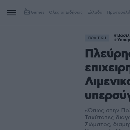
Games
Όλες οι Ειδήσεις
Ελλάδα
Πρωτοσέλι
Βασίλ
ΠΟΛΙΤΙΚΗ
Υπουρ
Πλεύρης
επιχειρ
Λιμενικ
υπερσύ
«Όπως στην Πολι
Ταχύτατες διαγω
Σώματος, διαμη