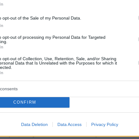
ναμένεται να δημιουργηθεί μία νέα
In
ή δομή τύπου war room στο πρότυπο της
o opt-out of the Sale of my Personal Data.
οστασίας, με προηγμένα τεχνολογικά μέσα για
In
ύθηση, ανάλυση και άμεση απόκριση σε κρίσε
α θαλάσσια σύνορα.
to opt-out of processing my Personal Data for Targeted
ing.
In
αι οι γυναίκες του Λιμενικού Σώματος
o opt-out of Collection, Use, Retention, Sale, and/or Sharing
αι καθημερινά την ασφάλεια της πατρίδας μας
ersonal Data that Is Unrelated with the Purposes for which it
lected.
 την υποχρέωση και το καθήκον να τους
In
με όλα τα απαραίτητα μέσα», καταλήγει στην
 ο υπουργός.
consents
CONFIRM
ερα:
πλοίαρχο και πλήρωμα για το παιδί ΑμεΑ που
Data Deletion
Data Access
Privacy Policy
γκαράζ ferry boat από Θάσο εν μέσω καύσων