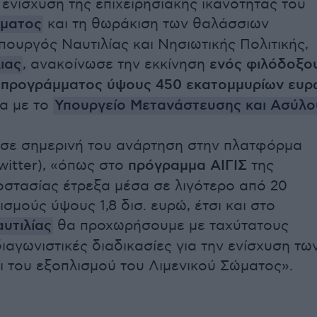
 ενίσχυση της επιχειρησιακής ικανότητας του
ώματος
και τη θωράκιση των θαλάσσιων
πουργός Ναυτιλίας και Νησιωτικής Πολιτικής,
ιας
, ανακοίνωσε την εκκίνηση
ενός φιλόδοξο
ύ προγράμματος ύψους 450 εκατομμυρίων ευρ
α με το
Υπουργείο Μετανάστευσης και Ασύλο
 σε σημερινή του ανάρτηση στην πλατφόρμα
witter), «όπως στο
πρόγραμμα ΑΙΓΙΣ
της
οστασίας έτρεξα μέσα σε λιγότερο από 20
σμούς ύψους 1,8 δισ. ευρώ, έτσι και στο
υτιλίας
θα προχωρήσουμε με ταχύτατους
ιαγωνιστικές διαδικασίες για την ενίσχυση τω
 του εξοπλισμού του Λιμενικού Σώματος».