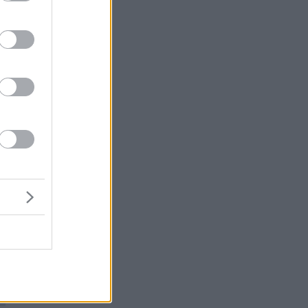
ις
.
α