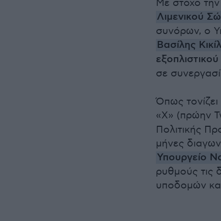
Με στόχο την
Λιμενικού Σ
συνόρων, ο Υ
Βασίλης Κικίλ
εξοπλιστικο
σε συνεργασί
Όπως τονίζει
«Χ» (πρώην T
Πολιτικής Πρ
μήνες διαγωνι
Υπουργείο Να
ρυθμούς τις δ
υποδομών και