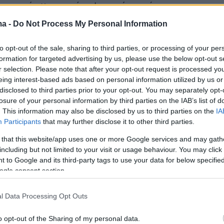
τηση, όπως προέκυψε από συνάντηση με τον
ανάστευσης,
Θάνο Πλεύρη
, και σε συμφωνία 
ma -
Do Not Process My Personal Information
ργό, θα αξιοποιηθεί για την προμήθεια ενός
έτου σύγχρονων και τεχνολογικά προηγμένων
to opt-out of the sale, sharing to third parties, or processing of your per
formation for targeted advertising by us, please use the below opt-out s
οίο περιλαμβάνει:
r selection. Please note that after your opt-out request is processed y
eing interest-based ads based on personal information utilized by us or
Ανοιχτής Θαλάσσης 80 μέτρων με ελικοδρόμια
disclosed to third parties prior to your opt-out. You may separately opt-
losure of your personal information by third parties on the IAB’s list of
α περιπολικά
. This information may also be disclosed by us to third parties on the
IA
Participants
that may further disclose it to other third parties.
πλοα σκάφη 60 κόμβων
 that this website/app uses one or more Google services and may gath
νάδες
including but not limited to your visit or usage behaviour. You may click 
ωμένα αεροσκάφη (drones)
 to Google and its third-party tags to use your data for below specifi
ogle consent section.
l Data Processing Opt Outs
υστήματα επιτήρησης
o opt-out of the Sharing of my personal data.