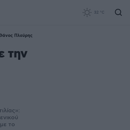
32
°C
Θάνος Πλεύρης
ε την
ιλίας»:
μενικού
με το