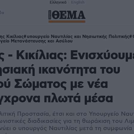
Ελληνικά
English
δα
ης Κικίλιας
υπουργείο Ναυτιλίας και Νησιωτικής Πολιτικής
γείο Μετανάστευσης και Ασύλου
 - Κικίλιας: Ενισχύουμ
ησιακή ικανότητα του
ού Σώματος με νέα
γχρονα πλωτά μέσα
τική Προστασία, έτσι και στο Υπουργείο Ναυτ
νιστικές διαδικασίες για τη θωράκιση του Λι
νύει ο υπουργός Ναυτιλίας μετά τη συμφωνία 