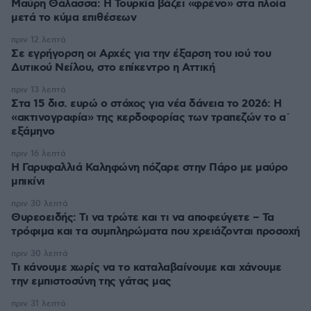
Μαύρη Θάλασσα: Η Τουρκία βάζει «φρένο» στα πλοία
μετά το κύμα επιθέσεων
πριν 12 λεπτά
Σε εγρήγορση οι Αρχές για την έξαρση του ιού του
Δυτικού Νείλου, στο επίκεντρο η Αττική
πριν 13 λεπτά
Στα 15 δισ. ευρώ ο στόχος για νέα δάνεια το 2026: Η
«ακτινογραφία» της κερδοφορίας των τραπεζών το α΄
εξάμηνο
πριν 16 λεπτά
Η Γαρυφαλλιά Καληφώνη πόζαρε στην Πάρο με μαύρο
μπικίνι
πριν 30 λεπτά
Θυρεοειδής: Τι να τρώτε και τι να αποφεύγετε – Τα
τρόφιμα και τα συμπληρώματα που χρειάζονται προσοχή
πριν 30 λεπτά
Τι κάνουμε χωρίς να το καταλαβαίνουμε και χάνουμε
την εμπιστοσύνη της γάτας μας
πριν 31 λεπτά