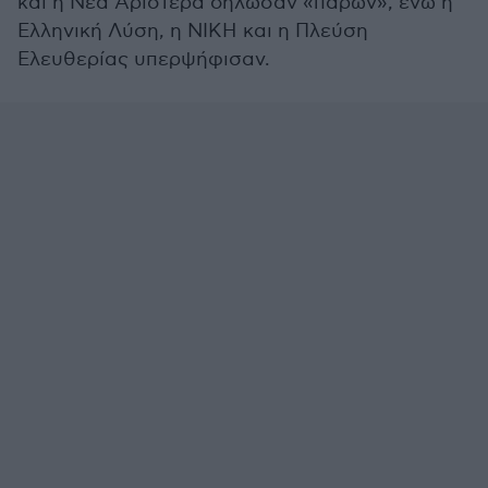
και η Νέα Αριστερά δήλωσαν «παρών», ενώ η
Ελληνική Λύση, η ΝΙΚΗ και η Πλεύση
Ελευθερίας υπερψήφισαν.