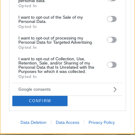
personal data.
grant or deny consent to Google and its third-party tags to
Opted In
use your data for below specified purposes in below Google
08.08.2026, 21:43
consent section.
I want to opt-out of the Sale of my
Χόρχε Μέσι: Ο εργάτης από το Ροσάριο που πήρε
Personal Data.
Opted In
τον 13χρονο Λιονέλ από το χέρι και άλλαξε την
ιστορία του ποδοσφαίρου με μια υπογραφή σε...
I want to opt-out of processing my
χαρτοπετσέτα
Personal Data for Targeted Advertising.
Opted In
I want to opt-out of Collection, Use,
Retention, Sale, and/or Sharing of my
Personal Data that Is Unrelated with the
Purposes for which it was collected.
Opted In
Google consents
CONFIRM
Data Deletion
Data Access
Privacy Policy