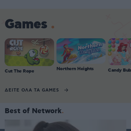
Games
Northern Heights
Candy Bub
Cut The Rope
ΔΕΙΤΕ ΟΛΑ ΤΑ GAMES
Best of Network