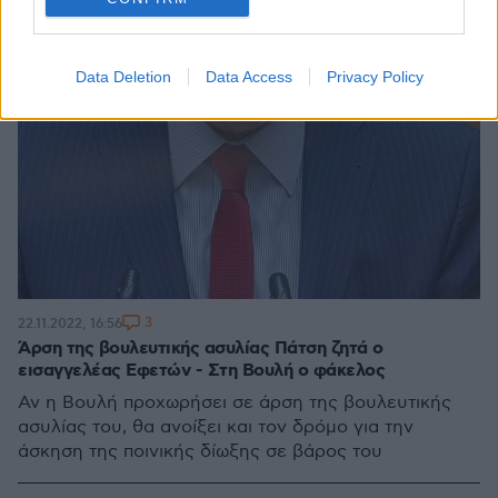
Data Deletion
Data Access
Privacy Policy
3
22.11.2022, 16:56
Άρση της βουλευτικής ασυλίας Πάτση ζητά ο
εισαγγελέας Εφετών - Στη Βουλή ο φάκελος
Αν η Βουλή προχωρήσει σε άρση της βουλευτικής
ασυλίας του, θα ανοίξει και τον δρόμο για την
άσκηση της ποινικής δίωξης σε βάρος του