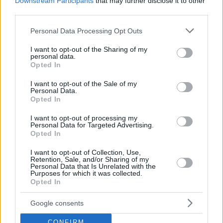
Downstream Participants
that may further disclose it to other
third parties.
Please note that this website/app uses one or more Google
Personal Data Processing Opt Outs
services and may gather and store information including but
44
20.12.2022, 12:50
not limited to your visit or usage behaviour. You may click to
I want to opt-out of the Sharing of my
Η Ντόρα Μπακογιάννη κέρδισε προσφυγή κατά
personal data.
grant or deny consent to Google and its third-party tags to
Opted In
Καμμένου στο Ευρωπαϊκό Δικαστήριο Ανθρωπίνων
use your data for below specified purposes in below Google
Δικαιωμάτων
consent section.
I want to opt-out of the Sale of my
Ο Πάνος Καμμένος είχε προσβάλει τη μνήμη του
Personal Data.
Opted In
Παύλου Μπακογιάννη τον Ιούλιο του 2018 - Η ασυλία
του τότε δεν είχε αρθεί και η κυρία Μπακογιάννη
I want to opt-out of processing my
προσέφυγε στην ευρωπαϊκή δικαιοσύνη
Personal Data for Targeted Advertising.
Opted In
I want to opt-out of Collection, Use,
Retention, Sale, and/or Sharing of my
Personal Data that Is Unrelated with the
Purposes for which it was collected.
Opted In
Google consents
CONFIRM