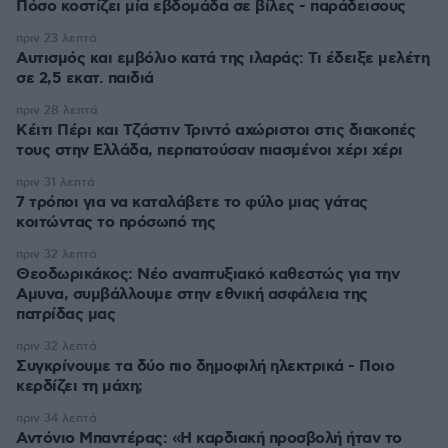
Πόσο κοστίζει μία εβδομάδα σε βίλες - παράδεισους
πριν 23 λεπτά
Αυτισμός και εμβόλιο κατά της ιλαράς: Τι έδειξε μελέτη
σε 2,5 εκατ. παιδιά
πριν 28 λεπτά
Κέιτι Πέρι και Τζάστιν Τριντό αχώριστοι στις διακοπές
τους στην Ελλάδα, περπατούσαν πιασμένοι χέρι χέρι
πριν 31 λεπτά
7 τρόποι για να καταλάβετε το φύλο μιας γάτας
κοιτώντας το πρόσωπό της
πριν 32 λεπτά
Θεοδωρικάκος: Νέο αναπτυξιακό καθεστώς για την
Αμυνα, συμβάλλουμε στην εθνική ασφάλεια της
πατρίδας μας
πριν 32 λεπτά
Συγκρίνουμε τα δύο πιο δημοφιλή ηλεκτρικά - Ποιο
κερδίζει τη μάχη;
πριν 34 λεπτά
Αντόνιο Μπαντέρας: «Η καρδιακή προσβολή ήταν το