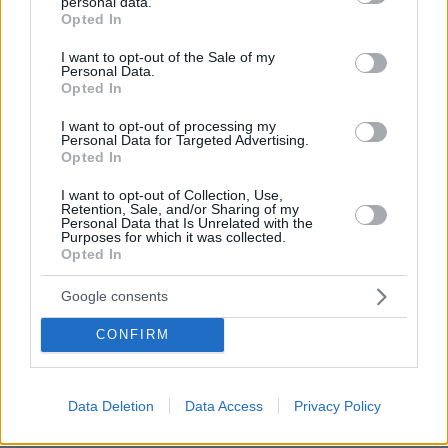
personal data.
grant or deny consent to Google and its third-party tags to
19.10.2024, 08:37
Opted In
use your data for below specified purposes in below Google
αν ειχες τη δυναμη θα τα περιφρονουσες κι
consent section.
I want to opt-out of the Sale of my
εσυ,τωρα κατσε με ανεση να κλωσησεις τ'αυγα σου
Personal Data.
Opted In
ΑΠΑΝΤΗΣΗ
I want to opt-out of processing my
Personal Data for Targeted Advertising.
Τι έκανες στον πόλεμο Πάκη;
Opted In
19.10.2024, 08:34
Όταν ο ΣΥΡΙΖΑ ξεπουλσγε την Μακεδονία που
I want to opt-out of Collection, Use,
Retention, Sale, and/or Sharing of my
εισουν;.Τώρα σ έπιασε ο πόνος για τα
Personal Data that Is Unrelated with the
Purposes for which it was collected.
Ελληνοτουρκικά όπως τον Αντωνάκη;Παληκάρι της
Opted In
φακης .
ΑΠΑΝΤΗΣΗ
Google consents
Χμμ
CONFIRM
19.10.2024, 10:29
Πέστα Χρυσόστομε !!!!!!!
ΑΠΑΝΤΗΣΗ
Data Deletion
Data Access
Privacy Policy