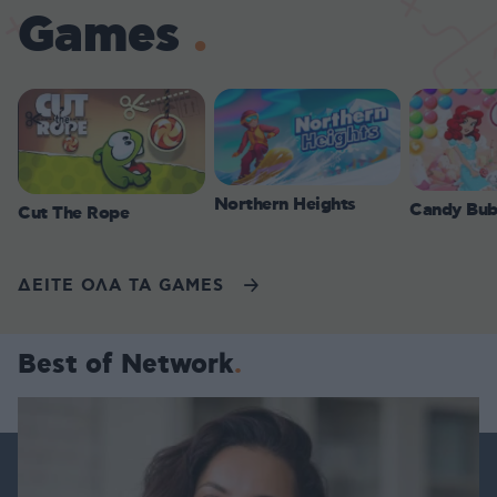
Games
Northern Heights
Candy Bub
Cut The Rope
ΔΕΙΤΕ ΟΛΑ ΤΑ GAMES
Best of Network