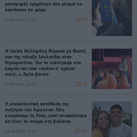
μεταφορές χρημάτων που μπορεί να
κοστίσουν σε φόρο
27
07.08.2026, 07:58
Η Ιουλία Καλλιμάνη θύμωσε με θεατή
που της πέταξε λουλούδια στην
Ηγουμενίτσα: Του τα επέστρεψε στο
κεφάλι και είπε «εσένα σ' αρέσει
αυτό...», δείτε βίντεο
36
07.08.2026, 06:39
Η αποκαλυπτική κατάθεση της
συζύγου του Αφγανού: Πώς
γνωρίσαμε τη Λίσα, γιατί υποψιάστηκα
ότι ήταν το πτώμα στη βαλίτσα
310
06.08.2026, 12:32