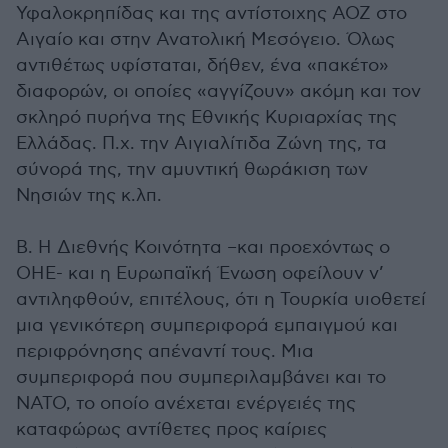
Υφαλοκρηπίδας και της αντίστοιχης ΑΟΖ στο
Αιγαίο και στην Ανατολική Μεσόγειο. Όλως
αντιθέτως υφίσταται, δήθεν, ένα «πακέτο»
διαφορών, οι οποίες «αγγίζουν» ακόμη και τον
σκληρό πυρήνα της Εθνικής Κυριαρχίας της
Ελλάδας. Π.χ. την Αιγιαλίτιδα Ζώνη της, τα
σύνορά της, την αμυντική θωράκιση των
Νησιών της κ.λπ.
Β. Η Διεθνής Κοινότητα –και προεχόντως ο
ΟΗΕ- και η Ευρωπαϊκή Ένωση οφείλουν ν’
αντιληφθούν, επιτέλους, ότι η Τουρκία υιοθετεί
μια γενικότερη συμπεριφορά εμπαιγμού και
περιφρόνησης απέναντί τους. Μια
συμπεριφορά που συμπεριλαμβάνει και το
ΝΑΤΟ, το οποίο ανέχεται ενέργειές της
καταφώρως αντίθετες προς καίριες