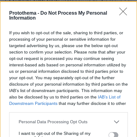
ΕΛΛΗΝΩΝ ΑΡΜΕΝΙΩΝ κλπ]αφου με το ιδιο [εργο ] οι
Τουρκοι Βρηκαν και αλλους για να το εμπεδωσουν
Protothema -
Do Not Process My Personal
[ΓΕΡΜΑΝΟΥΣ ΤΟ 1940 ΚΛΠ] και εχει εναποθεισει τις
Information
τυχες της χωρας στους Δυτικους ΄΄φιλους μας'' οι
οποιοι ανεκαθεν ηταν με την πλευρα της Τουρκιας
If you wish to opt-out of the sale, sharing to third parties, or
γιατι παντοτε οι Τουρκοι Βρισκοντουσαν απο την
processing of your personal or sensitive information for
πλευρα των ΝΙΚΗΤΩΝ και παροτι οι ΕΛΛΗΝΕΣ ηταν
targeted advertising by us, please use the below opt-out
ΠΑΝΤΟΤΕ ΝΙΚΗΤΕΣ ΒΡΕΘΗΚΑΝ ΣΤΗΝ ΠΛΕΥΡΑ ΤΩΝ
section to confirm your selection. Please note that after your
ΗΤΤΗΜΕΝΩΝ
opt-out request is processed you may continue seeing
ΑΠΑΝΤΗΣΗ
interest-based ads based on personal information utilized by
us or personal information disclosed to third parties prior to
your opt-out. You may separately opt-out of the further
ο ποντιος
disclosure of your personal information by third parties on the
19.10.2024, 09:32
IAB’s list of downstream participants. This information may
κ.πακη καποιος που αγαπαει την πατριδα του ,δεν
also be disclosed by us to third parties on the
IAB’s List of
διαλυει την οικονομια διοριζοντας 750000 στο
Downstream Participants
that may further disclose it to other
δημοσιο μαζι με τον αλλον της ραφηνας
third parties.
ΑΠΑΝΤΗΣΗ
Please note that this website/app uses one or more Google
Personal Data Processing Opt Outs
services and may gather and store information including but
not limited to your visit or usage behaviour. You may click to
I want to opt-out of the Sharing of my
pan fal