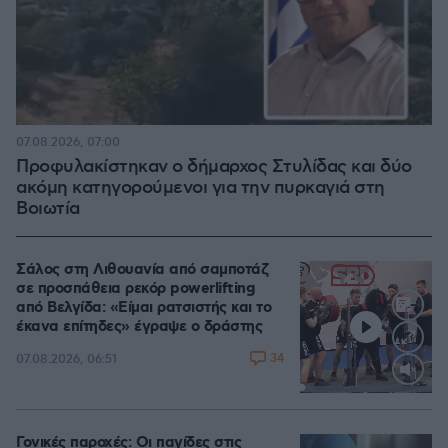
07.08.2026, 07:00
Προφυλακίστηκαν ο δήμαρχος Στυλίδας και δύο
ακόμη κατηγορούμενοι για την πυρκαγιά στη
Βοιωτία
Σάλος στη Λιθουανία από σαμποτάζ
σε προσπάθεια ρεκόρ powerlifting
από Βελγίδα: «Είμαι ρατσιστής και το
έκανα επίτηδες» έγραψε ο δράστης
34
07.08.2026, 06:51
Loaded
:
100.00%
Γονικές παροχές: Οι παγίδες στις