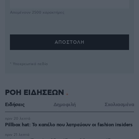
Απομένουν
2500
χαρακτήρες
* Υποχρεωτικά πεδία
ΡΟΗ ΕΙΔΗΣΕΩΝ
Ειδήσεις
Δημοφιλή
Σχολιασμένα
πριν 20 λεπτά
Pillbox hat: Το καπέλο που λατρεύουν οι fashion insiders
πριν 21 λεπτά