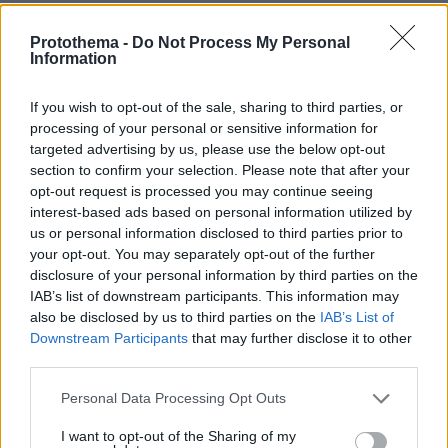
Protothema -
Do Not Process My Personal
Information
ΡΟΗ ΕΙΔΗΣΕΩΝ
If you wish to opt-out of the sale, sharing to third parties, or
Ειδήσεις
Δημοφιλή
Σχολιασμένα
processing of your personal or sensitive information for
targeted advertising by us, please use the below opt-out
πριν 14 λεπτά
section to confirm your selection. Please note that after your
Όταν η θωρακισμένη BMW δεν κατάφερε να
opt-out request is processed you may continue seeing
προστατεύσει τον Ζαμπούνη από τις σφαίρες
interest-based ads based on personal information utilized by
πριν 14 λεπτά
us or personal information disclosed to third parties prior to
Επιχείρηση διάσωσης τραυματισμένης γυναίκας από
your opt-out. You may separately opt-out of the further
δύσβατο σημείο στην περιοχή της Συκιάς στη Χαλκιδική
disclosure of your personal information by third parties on the
IAB’s list of downstream participants. This information may
πριν 17 λεπτά
also be disclosed by us to third parties on the
IAB’s List of
Εξαρθρώθηκε μεγάλο κύκλωμα διακινητών στην
Ισπανία: 78 συλλήψεις, μετέφεραν ναρκωτικά προς την
Downstream Participants
that may further disclose it to other
Αλγερία και μετανάστες προς την Ευρώπη
third parties.
πριν 18 λεπτά
Please note that this website/app uses one or more Google
Personal Data Processing Opt Outs
Οι πόζες της Κατερίνας Παπουτσάκη με μαγιό στη
services and may gather and store information including but
θάλασσα, δείτε φωτογραφίες
not limited to your visit or usage behaviour. You may click to
I want to opt-out of the Sharing of my