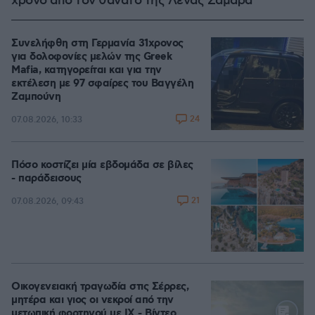
χρόνο από τον θάνατο της Λένας Σαμαρά
Συνελήφθη στη Γερμανία 31χρονος
για δολοφονίες μελών της Greek
Mafia, κατηγορείται και για την
εκτέλεση με 97 σφαίρες του Βαγγέλη
Ζαμπούνη
24
07.08.2026, 10:33
Πόσο κοστίζει μία εβδομάδα σε βίλες
- παράδεισους
21
07.08.2026, 09:43
Οικογενειακή τραγωδία στις Σέρρες,
μητέρα και γιος οι νεκροί από την
μετωπική φορτηγού με ΙΧ - Βίντεο