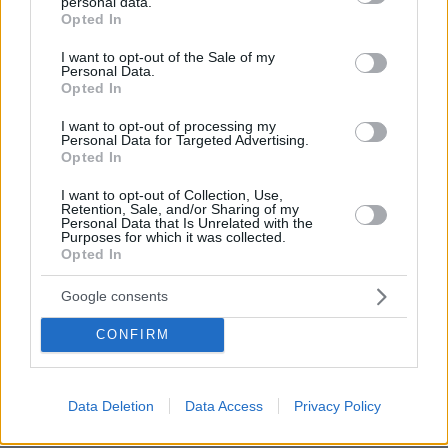
personal data.
grant or deny consent to Google and its third-party tags to
πριν 19 λεπτά
Opted In
use your data for below specified purposes in below Google
Η Gwyneth Paltrow μοιράστηκε το ιδανικό 48ωρο στο
consent section.
Παρίσι
I want to opt-out of the Sale of my
Personal Data.
Opted In
πριν 19 λεπτά
Ο περίεργος τρόπος της γάτας να πει σ’ αγαπώ
I want to opt-out of processing my
Personal Data for Targeted Advertising.
πριν 26 λεπτά
Opted In
Εβδομάδα Μόδας Κοπεγχάγης: Το kitten heel που δεν
περιμέναμε να δούμε
I want to opt-out of Collection, Use,
Retention, Sale, and/or Sharing of my
πριν 39 λεπτά
Personal Data that Is Unrelated with the
Τουρκία, Σαουδική Αραβία και Πακιστάν υπέγραψαν
Purposes for which it was collected.
κοινή αμυντική συμφωνία: «Επίθεση σε έναν θα
Opted In
θεωρείται επίθεση σε όλους»
Google consents
πριν 41 λεπτά
Η απόλυτη υποκρισία προς τους Ελληνες και τα
CONFIRM
ηλεκτρικά αυτοκίνητα
πριν μία ώρα
Σε 11 μήνες με αναστολή καταδικάστηκε ο 55χρονος
Data Deletion
Data Access
Privacy Policy
στον Μυστρα: «Δεν ήταν οικονομικά τα κίνητρά μου,
είχα την ανάγκη να τον κρατήσω άφθαρτο»