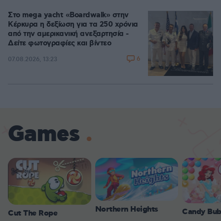
Στο mega yacht «Boardwalk» στην
Κέρκυρα η δεξίωση για τα 250 χρόνια
από την αμερικανική ανεξαρτησία -
Δείτε φωτογραφίες και βίντεο
6
07.08.2026, 13:23
Games
Northern Heights
Candy Bub
Cut The Rope