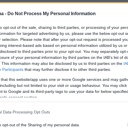
ma -
Do Not Process My Personal Information
Ειδήσεις
Δημοφιλή
Σχολιασμ
ΣΕΩΝ
to opt-out of the sale, sharing to third parties, or processing of your per
formation for targeted advertising by us, please use the below opt-out s
r selection. Please note that after your opt-out request is processed y
Με το «σταγονόμετρο» η διέλευση
eing interest-based ads based on personal information utilized by us or
θι: Βουτιές στις
πλοίων από το Στενό του Ορμούζ,
disclosed to third parties prior to your opt-out. You may separately opt-
ίες του
μόλις 33 σε τέσσερις ημέρες
losure of your personal information by third parties on the IAB’s list of
. This information may also be disclosed by us to third parties on the
IA
πριν 16 λεπτά
Participants
that may further disclose it to other third parties.
 οδηγός
Live η κίνηση στους δρόμους:
ίγιο, υπέστη
Καθυστερήσεις στους δρόμους γύ
 that this website/app uses one or more Google services and may gath
ιο στο τιμόνι
από το λιμάνι του Πειραιά, πού
including but not limited to your visit or usage behaviour. You may click 
υπάρχουν καθυστερήσεις
 to Google and its third-party tags to use your data for below specifi
ου εξαφανίζεται στη
ogle consent section.
πριν 18 λεπτά
ης: Πώς η Blanc de
Τα φρούτα που επιλέγουν 4
τη θερμοκρασία
ενδοκρινολόγοι για καλύτερο έλεγ
l Data Processing Opt Outs
του σακχάρου – Το ένα μειώνει το
λίπος στην κοιλιά
 στην εξοχή: Γιατί
o opt-out of the Sharing of my personal data.