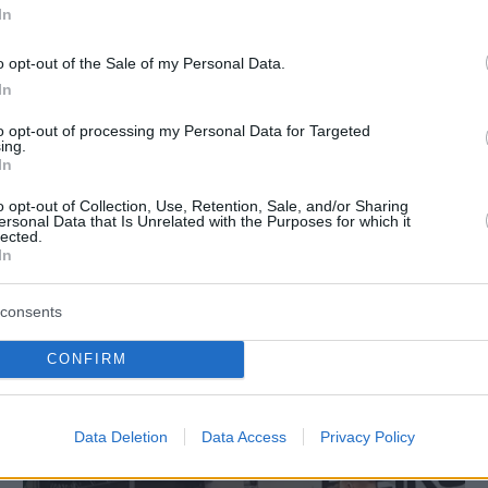
ί ο σκύλος στις
πριν 20 λεπτά
In
Η Σιμώνη Χριστοδούλου ανέβασε
φωτογραφίες από το ταξίδι της με
o opt-out of the Sale of my Personal Data.
τον Αντρέα Γεωργίου στην Ίμπιζα
In
ια διεθνή
ην Ουγκάντα: Τον
πριν 22 λεπτά
to opt-out of processing my Personal Data for Targeted
πλάκες πεζοδρομίου
Τζει Ντι Βανς κατά πάντων: Από το
ing.
 κινητό και χρήματα
«κήρυγμα» για την ελευθερία του
In
λόγου στις προσωπικές επιθέσεις κ
τα… μπουρίτο
o opt-out of Collection, Use, Retention, Sale, and/or Sharing
ersonal Data that Is Unrelated with the Purposes for which it
lected.
In
Σ ΕΙΔΗΣΕΙΣ
consents
CONFIRM
Data Deletion
Data Access
Privacy Policy