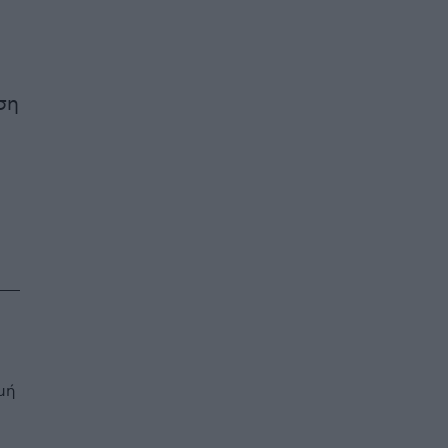
η
ση
μή