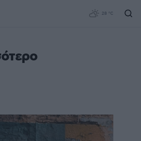
28
°C
σότερο