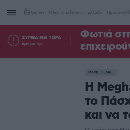
Games
Όλες οι Ειδήσεις
Ελλάδα
Πρωτοσέλι
Φωτιά στη
ΣΥΜΒΑΙΝΕΙ ΤΩΡΑ
επιχειρού
πριν μία ώρα
MARIE CLAIRE
Η Megha
το Πάσχ
και να τ