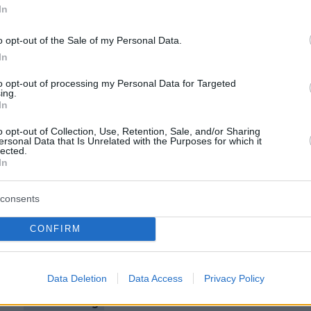
In
o opt-out of the Sale of my Personal Data.
In
 ο πρίγκιπας Harry, ανακοίνωσαν στις αρχές τ
to opt-out of processing my Personal Data for Targeted
πευαν να αποχωρήσουν από την ηγετική θέση
ing.
In
ς οικογένειας και αργότερα μετακόμισαν στην
 Καλιφόρνια τον Μάρτιο, πράγμα που σημαίνει
o opt-out of Collection, Use, Retention, Sale, and/or Sharing
ersonal Data that Is Unrelated with the Purposes for which it
ιόρταζαν το Πάσχα με τους υπόλοιπους.
lected.
In
ισσότερα στο marieclaire.gr
consents
CONFIRM
protothema.gr στο Google News
ο
και μάθετε πρώτοι όλες
Data Deletion
Data Access
Privacy Policy
Ειδήσεις
ελευταίες
από την Ελλάδα και τον Κόσμο, τη στιγ
Protothema.gr
 στο