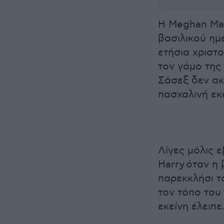
Η Meghan Mar
βασιλικού ημ
ετήσια χριστο
τον γάμο της
Σάσεξ δεν ακ
πασχαλινή εκ
Λίγες μόλις ε
Harry όταν η
παρεκκλήσι τ
τον τόπο του
εκείνη έλειπε