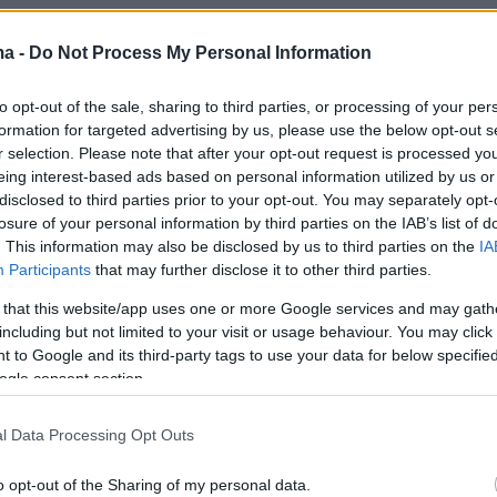
σμένο ζευγάρι επέλεξε να παραλείψει μια κοι
 συγκεκριμένη συγκέντρωση. Τη βασίλισσα
ma -
Do Not Process My Personal Information
όδευσαν στη λειτουργία ο πρίγκιπας William, η
to opt-out of the sale, sharing to third parties, or processing of your per
n (η οποία ήταν έγκυος στον πρίγκιπα Louis), 
formation for targeted advertising by us, please use the below opt-out s
Eugenie και ο τότε αρραβωνιαστικός της Jack
r selection. Please note that after your opt-out request is processed y
 πριγκίπισσα Beatrice και άλλοι.
eing interest-based ads based on personal information utilized by us or
disclosed to third parties prior to your opt-out. You may separately opt-
losure of your personal information by third parties on the IAB’s list of
άσχα έπεσε στις 21 Απριλίου του 2019 και η
. This information may also be disclosed by us to third parties on the
IA
 την εκκλησιαστική έξοδο, καθώς ήταν έγκυο
Participants
that may further disclose it to other third parties.
δί του ζευγαριού (ο γιος τους, ο πρίγκιπας
 that this website/app uses one or more Google services and may gath
ρχόταν μόλις λίγες εβδομάδες αργότερα, στις 6
including but not limited to your visit or usage behaviour. You may click 
 to Google and its third-party tags to use your data for below specifi
σο, ο πρίγκιπας Harry έδωσε το παρών μόνος
ogle consent section.
ουργία – άλλωστε, ήταν μόνο ένα σύντομο ταξί
σι του Αγίου Γεωργίου από το σπίτι του Harry
l Data Processing Opt Outs
an στο Ηνωμένο Βασίλειο, το Frogmore
o opt-out of the Sharing of my personal data.
υ ζούσαν τότε.