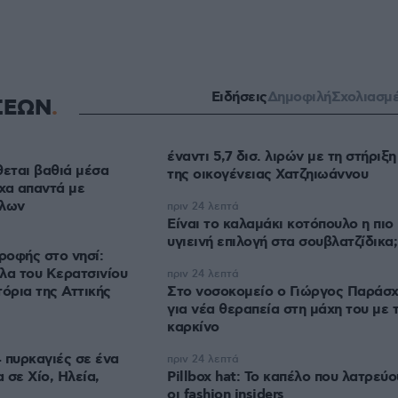
Ειδήσεις
Δημοφιλή
Σχολιασμ
ΣΕΩΝ
έναντι 5,7 δισ. λιρών με τη στήριξη
θεται βαθιά μέσα
της οικογένειας Χατζηιωάννου
χα απαντά με
ύλων
πριν 24 λεπτά
Είναι το καλαμάκι κοτόπουλο η πιο
υγιεινή επιλογή στα σουβλατζίδικα;
ροφής στο νησί:
λα του Κερατσινίου
πριν 24 λεπτά
τόρια της Αττικής
Στο νοσοκομείο ο Γιώργος Παράσ
για νέα θεραπεία στη μάχη του με 
καρκίνο
 πυρκαγιές σε ένα
πριν 24 λεπτά
 σε Χίο, Ηλεία,
Pillbox hat: Το καπέλο που λατρεύο
οι fashion insiders