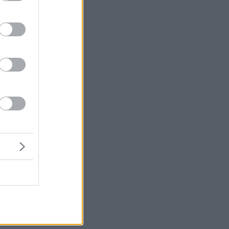
ου
μή