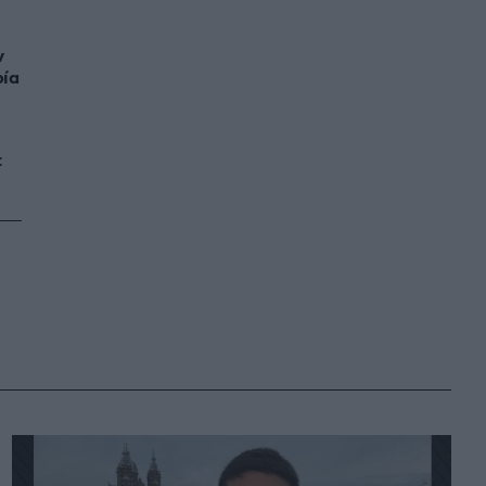
ν
ρία
: