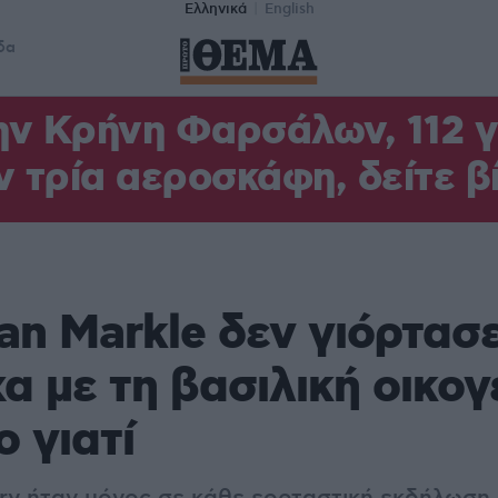
Ελληνικά
English
δα
ν Κρήνη Φαρσάλων, 112 γι
ν τρία αεροσκάφη, δείτε β
n Markle δεν γιόρτασε
α με τη βασιλική οικογ
ο γιατί