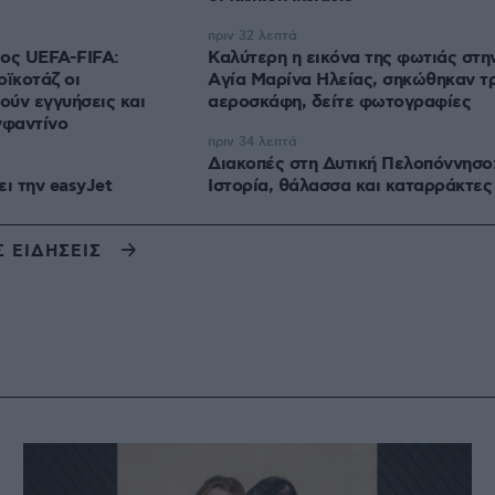
πριν 32 λεπτά
μος UEFA-FIFA:
Καλύτερη η εικόνα της φωτιάς στη
οϊκοτάζ οι
Aγία Μαρίνα Ηλείας, σηκώθηκαν τ
ούν εγγυήσεις και
αεροσκάφη, δείτε φωτογραφίες
Ινφαντίνο
πριν 34 λεπτά
Διακοπές στη Δυτική Πελοπόννησο
ει την easyJet
Ιστορία, θάλασσα και καταρράκτες
Σ ΕΙΔΗΣΕΙΣ