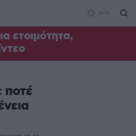
33
°C
α ετοιμότητα,
ίντεο
 ποτέ
ένεια