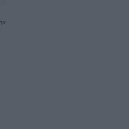
ην
ά
,