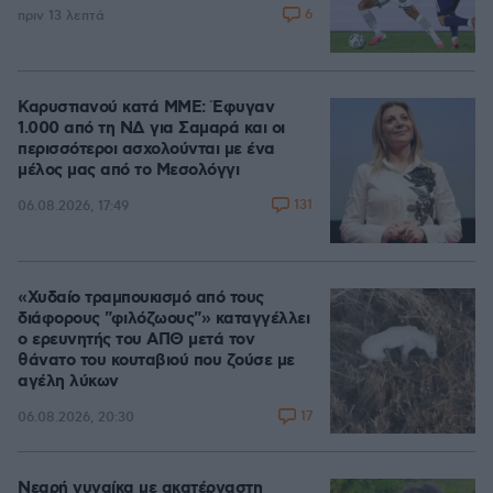
6
πριν 13 λεπτά
Καρυστιανού κατά ΜΜΕ: Έφυγαν
1.000 από τη ΝΔ για Σαμαρά και οι
περισσότεροι ασχολούνται με ένα
μέλος μας από το Μεσολόγγι
131
06.08.2026, 17:49
«Χυδαίο τραμπουκισμό από τους
διάφορους "φιλόζωους"» καταγγέλλει
ο ερευνητής του ΑΠΘ μετά τον
θάνατο του κουταβιού που ζούσε με
αγέλη λύκων
17
06.08.2026, 20:30
Νεαρή γυναίκα με ακατέργαστη