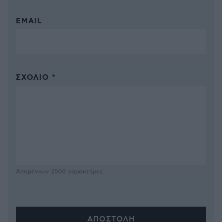
EMAIL
ΣΧΌΛΙΟ *
Απομένουν
2500
χαρακτήρες