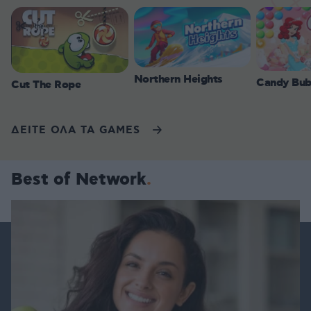
Northern Heights
Candy Bub
Cut The Rope
ΔΕΙΤΕ ΟΛΑ ΤΑ GAMES
Best of Network