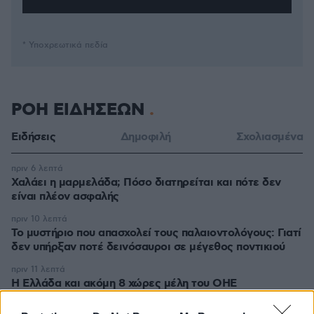
* Υποχρεωτικά πεδία
ΡΟΗ ΕΙΔΗΣΕΩΝ
Ειδήσεις
Δημοφιλή
Σχολιασμένα
πριν 6 λεπτά
Χαλάει η μαρμελάδα; Πόσο διατηρείται και πότε δεν
είναι πλέον ασφαλής
πριν 10 λεπτά
Το μυστήριο που απασχολεί τους παλαιοντολόγους: Γιατί
δεν υπήρξαν ποτέ δεινόσαυροι σε μέγεθος ποντικιού
πριν 11 λεπτά
Η Ελλάδα και ακόμη 8 χώρες μέλη του ΟΗΕ
απορρίπτουν τον ισχυρισμό της Ρωσίας περί παύσης
λειτουργίας του Μηχανισμού Ποινικών Δικαστηρίων