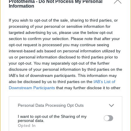
Protothema -
Do Not Process My Personal
Information
πριν 12 λεπτά
Νέα Mercedes-AMG GT 53 με 544 άλογα και 0-100 σε
3,5 δλ.
If you wish to opt-out of the sale, sharing to third parties, or
processing of your personal or sensitive information for
LIVE UPDATE
πριν 13 λεπτά
targeted advertising by us, please use the below opt-out
ΠΑΟΚ - Άντερλεχτ 0-1 (Β' ημίχρονο): Παλεύει για την
section to confirm your selection. Please note that after your
ισοφάριση ο «Δικέφαλος», έχασε πέναλτι ο Μιχαηλίδης,
opt-out request is processed you may continue seeing
interest-based ads based on personal information utilized by
us or personal information disclosed to third parties prior to
πριν 14 λεπτά
your opt-out. You may separately opt-out of the further
Τροχαίο ατύχημα για τον Mike, η ανάρτηση του ράπερ
disclosure of your personal information by third parties on the
πριν 16 λεπτά
IAB’s list of downstream participants. This information may
5 ιστορικές εκκλησίες που αξίζει να γνωρίσετε στην
also be disclosed by us to third parties on the
IAB’s List of
παλιά πόλη της Κέρκυρας
Downstream Participants
that may further disclose it to other
third parties.
πριν 19 λεπτά
Το λάθος που μπορεί να σου χαλάσει τις διακοπές
Please note that this website/app uses one or more Google
Personal Data Processing Opt Outs
services and may gather and store information including but
πριν 26 λεπτά
not limited to your visit or usage behaviour. You may click to
I want to opt-out of the Sharing of my
Προϊόν εργαστηρίου ή της φύσης ο κορωνοϊός; Άλλα
personal data.
έλεγε δημόσια ο Φάουτσι και άλλα ιδιωτικά, αρνήθηκε
grant or deny consent to Google and its third-party tags to
Opted In
100 φορές να απαντήσει στο Κογκρέσο
use your data for below specified purposes in below Google