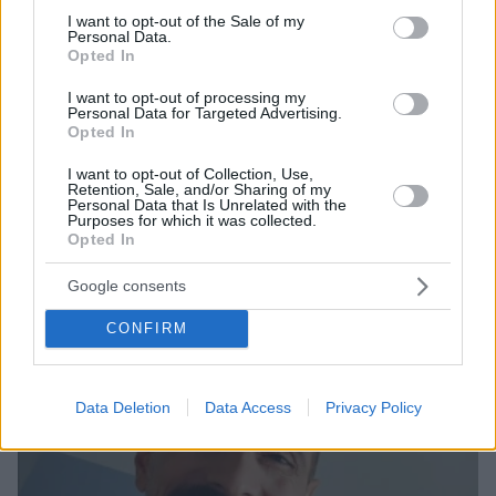
consent section.
I want to opt-out of the Sale of my
πριν 28 λεπτά
Personal Data.
Ξεκινούν τα δοκιμαστικά δρομολόγια της επέκτασης
Opted In
του Μετρό Θεσσαλονίκης προς την Καλαμαριά,
«ενθαρρυντικές οι πρώτες ενδείξεις» δηλώνει ο
I want to opt-out of processing my
Personal Data for Targeted Advertising.
Ταχιάος
Opted In
I want to opt-out of Collection, Use,
ΔΕΙΤΕ ΟΛΕΣ ΤΙΣ ΕΙΔΗΣΕΙΣ
Retention, Sale, and/or Sharing of my
Personal Data that Is Unrelated with the
Purposes for which it was collected.
Opted In
ΤΑ ΠΙΟ ΔΗΜΟΦΙΛΗ
Google consents
CONFIRM
Data Deletion
Data Access
Privacy Policy