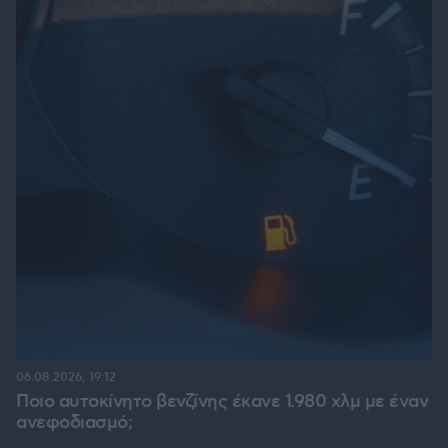
06.08.2026, 19:12
Ποιο αυτοκίνητο βενζίνης έκανε 1.980 χλμ με έναν
ανεφοδιασμό;