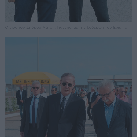
Ο γιος του Σπύρου Λάτση, Γιάννης, με την ξαδέρφη του Εριέττα