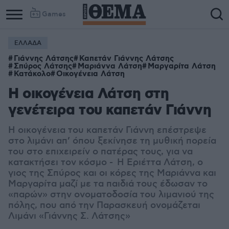
Games
ΕΛΛΑΔΑ
Column
Column
Γιάννης Λάτσης
Καπετάν Γιάννης Λάτσης
1
2
Σπύρος Λάτσης
Μαριάννα Λάτση
Μαργαρίτα Λάτση
Κατάκολο
Οικογένεια Λάτση
Η οικογένεια Λάτση στη
γενέτειρα του καπετάν Γιάννη
H οικογένεια του καπετάν Γιάννη επέστρεψε
στο λιμάνι απ’ όπου ξεκίνησε τη μυθική πορεία
του στο επιχειρείν ο πατέρας τους, για να
κατακτήσει τον κόσμο - Η Εριέττα Λάτση, ο
γιος της Σπύρος και οι κόρες της Μαριάννα και
Μαργαρίτα μαζί με τα παιδιά τους έδωσαν το
«παρών» στην ονοματοδοσία του λιμανιού της
πόλης, που από την Παρασκευή ονομάζεται
Λιμάνι «Γιάννης Σ. Λάτσης»