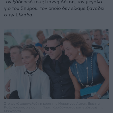
τον ξάδερφό τους Γιάννη Λάτση, τον μεγάλο
γιο του Σπύρου, τον οποίο δεν είχαμε ξαναδεί
στην Ελλάδα.
Στο φακό χαμογελούν η κόρη της Μαριάννας Λάτση, Εριέττα
Κούρκουλου, ο γιος της Πάρις Κασιδόκωστας και η αδερφή της
Μαργαρίτα