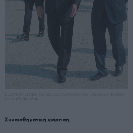
Συζήτηση μεταξύ του Σπύρου Λάτση και του υπουργού Παιδείας
Κώστα Γαβρόγλου
Συναισθηματική φόρτιση