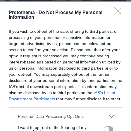
Protothema -
Do Not Process My Personal
Information
If you wish to opt-out of the sale, sharing to third parties, or
processing of your personal or sensitive information for
targeted advertising by us, please use the below opt-out
section to confirm your selection. Please note that after your
opt-out request is processed you may continue seeing
interest-based ads based on personal information utilized by
us or personal information disclosed to third parties prior to
your opt-out. You may separately opt-out of the further
disclosure of your personal information by third parties on the
IAB’s list of downstream participants. This information may
also be disclosed by us to third parties on the
IAB’s List of
Η Μαριάννα Λάτση συγκινημένη κατά τη διάρκεια της τελετής
Downstream Participants
that may further disclose it to other
third parties.
Please note that this website/app uses one or more Google
Personal Data Processing Opt Outs
services and may gather and store information including but
not limited to your visit or usage behaviour. You may click to
I want to opt-out of the Sharing of my