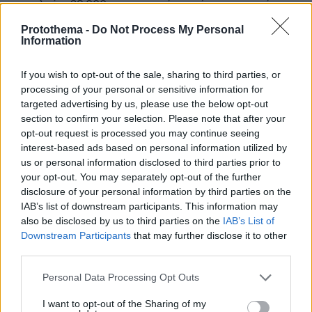
νοσηλεύει 28.000 περιστατικά ετησίως και να κάνει
πάνω από 2000 χειρουργεία» δήλωσε από τον Άγιο
Protothema -
Do Not Process My Personal
Σάββα ο υπουργός Υγείας, Άδωνις Γεωργιάδης,
Information
παρουσία της κυρίας Λάτση
If you wish to opt-out of the sale, sharing to third parties, or
processing of your personal or sensitive information for
targeted advertising by us, please use the below opt-out
section to confirm your selection. Please note that after your
opt-out request is processed you may continue seeing
interest-based ads based on personal information utilized by
us or personal information disclosed to third parties prior to
your opt-out. You may separately opt-out of the further
disclosure of your personal information by third parties on the
IAB’s list of downstream participants. This information may
also be disclosed by us to third parties on the
IAB’s List of
Downstream Participants
that may further disclose it to other
third parties.
Please note that this website/app uses one or more Google
Personal Data Processing Opt Outs
services and may gather and store information including but
not limited to your visit or usage behaviour. You may click to
I want to opt-out of the Sharing of my