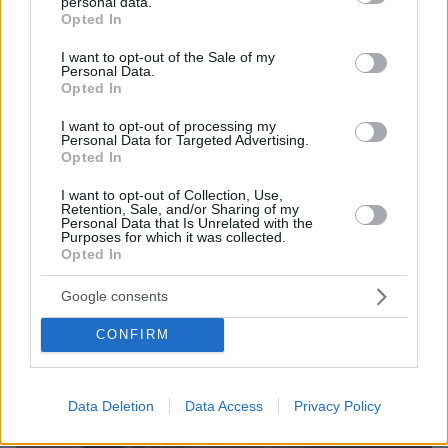
personal data.
grant or deny consent to Google and its third-party tags to
Opted In
use your data for below specified purposes in below Google
consent section.
I want to opt-out of the Sale of my
Personal Data.
Opted In
15
10.05.2024, 07:34
Μονάδα «Νίκος Κούρκουλος»: Νοσηλεία για 68.700
I want to opt-out of processing my
ασθενείς με καρκίνο σε δύο χρόνια στο Θεαγένειο
Personal Data for Targeted Advertising.
Opted In
Σημαντικό το κοινωνικό αποτύπωμα της Μονάδας
Ημερήσιας Νοσηλείας -προσωπικής δωρεάς της
I want to opt-out of Collection, Use,
κυρίας Μαριάννας Λάτση- η οποία προσφέρει
Retention, Sale, and/or Sharing of my
Personal Data that Is Unrelated with the
υψηλού επιπέδου υπηρεσίες στους ογκολογικούς
Purposes for which it was collected.
ασθενείς της Βόρειας Ελλάδας από τον Απρίλιο του
Opted In
2022
Google consents
CONFIRM
Data Deletion
Data Access
Privacy Policy