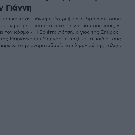
ν Γιάννη
α του καπετάν Γιάννη επέστρεψε στο λιμάνι απ’ όπου
μυθική πορεία του στο επιχειρείν ο πατέρας τους, για
ει τον κόσμο - Η Εριέττα Λάτση, ο γιος της Σπύρος
 της Μαριάννα και Μαργαρίτα μαζί με τα παιδιά τους
παρών» στην ονοματοδοσία του λιμανιού της πόλης,
 Παρασκευή ονομάζεται Λιμάνι «Γιάννης Σ. Λάτσης»