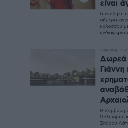
είναι 
Γεννήθηκε σ
σήμερα κινεί
κολοσσού με
ενδιαφέρετα
17.04.2024, 14:24
Δωρεά 
Γιάννη 
χρηματ
αναβάθ
Αρχαιο
Η Σύμβαση 
Πολιτισμού 
Σπύρου Λάτ