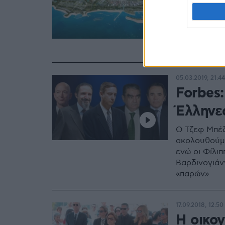
διαδικα
Ελληνι
Συνάντηση σ
05.03.2019, 21:44
Forbes:
Έλληνε
Ο Τζεφ Μπέζ
ακολουθούμε
ενώ οι Φίλι
Βαρδινογιάν
«παρών»
17.09.2018, 12:50
Η οικογ