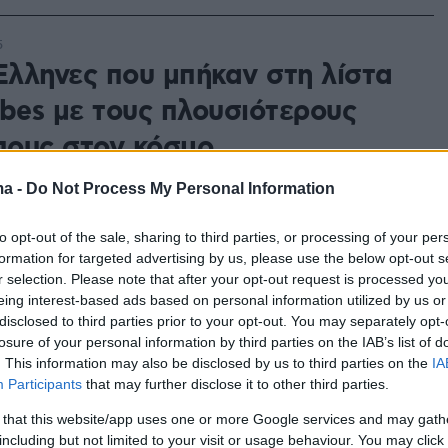
5
 Έλληνες που μπήκαν στη λίστα
rbes με τους πλουσιότερους
ους στον κόσμο
ους περιουσία αγγίζει τα 16,6 δισ. δολάρια –
ma -
Do Not Process My Personal Information
 είναι η Μαρία Αγγελικούση, επικεφαλής της
is Shipping Group
to opt-out of the sale, sharing to third parties, or processing of your per
formation for targeted advertising by us, please use the below opt-out s
r selection. Please note that after your opt-out request is processed y
1
eing interest-based ads based on personal information utilized by us or
κό: Τα μηνύματα του Σπύρου
disclosed to third parties prior to your opt-out. You may separately opt-
losure of your personal information by third parties on the IAB’s list of
τα εγκαίνια και η επόμενη
. This information may also be disclosed by us to third parties on the
IA
Participants
that may further disclose it to other third parties.
ου mega project
 that this website/app uses one or more Google services and may gath
εις για την Οδύσσεια του Ελληνικού και την
including but not limited to your visit or usage behaviour. You may click 