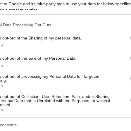
υνεργασίας με το Κατάρ, η άνοδος των τιμών στα
 to Google and its third-party tags to use your data for below specifi
ια και οι... ευχές για «υγεία και ψυχική ηρεμία» προς
ogle consent section.
έλουν το έργο
l Data Processing Opt Outs
79
o opt-out of the Sharing of my personal data.
κό: Ο Κυριάκος Μητσοτάκης
In
οι επενδύσεις να ξεκινήσουν
o opt-out of the Sale of my Personal Data.
ρα
In
σινή του συνάντηση με τον Σπύρο Λάτση επανέλαβε
to opt-out of processing my Personal Data for Targeted
 της κυβέρνησης να ξεπεράσει τα εμπόδια και ζήτησε
ing.
In
νδυτές να βάλουν πιο βαθιά το χέρι στην τσέπη -
ς συσκέψεις κάθε Παρασκευή προκειμένου να
o opt-out of Collection, Use, Retention, Sale, and/or Sharing
 οι τρεις κομβικές Κοινές Υπουργικές Αποφάσεις
ersonal Data that Is Unrelated with the Purposes for which it
lected.
In
81
άκης: Επιτάχυνση των
consents