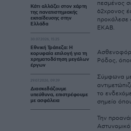
πεσμένος σε
Κάτι αλλάζει στον χάρτη
62χρονος έ
της πανεπιστημιακής
εκπαίδευσης στην
προκάλεσε 
Ελλάδα
ΕΚΑΒ.
30.07.2026, 15:25
Εθνική Τράπεζα: Η
Ασθενοφόρο
κορυφαία επιλογή για τη
χρηματοδότηση μεγάλων
Ρόδος, όπου
έργων
Σύμφωνα με
29.07.2026, 09:39
αντιμετώπι
Διασκεδάζουμε
το ενδεχόμ
υπεύθυνα, επιστρέφουμε
με ασφάλεια
σημείο όπου
Την προανάκ
Αστυνομικό