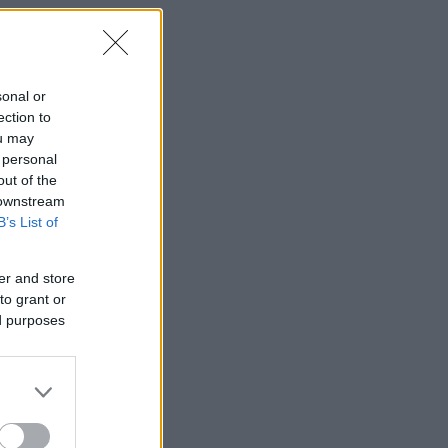
ί
sonal or
ection to
ou may
 personal
out of the
 downstream
B’s List of
er and store
to grant or
ed purposes