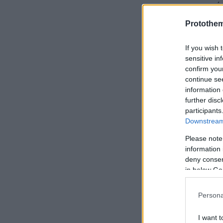
να ερευνούν
στιγμής, πά
Protothe
αποκλείεται
If you wish 
sensitive in
confirm you
continue se
information 
further disc
participants
Downstream 
Please note
information 
deny consent
in below Go
Persona
I want t
Ακολουθήστε 