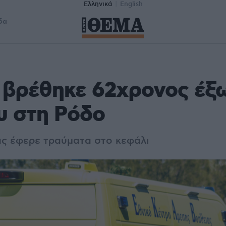
Ελληνικά
English
δα
βρέθηκε 62χρονος έξω
ου στη Ρόδο
ς έφερε τραύματα στο κεφάλι