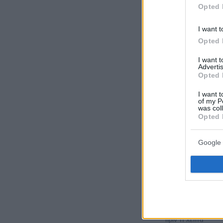
όλες τις ειδήσ
Opted 
I want t
Δείτε όλες τις
στιγμή που συ
Opted 
I want 
Advertis
Opted 
ΡΟΗ ΕΙΔ
I want t
of my P
was col
πριν 4 λεπτά
Opted 
Tiktoker πέθαν
26 της - Η Αλί
Google 
στο προφίλ της
πριν 10 λεπτά
Ο τυφώνας Dol
Ιαπωνία: Ακυρώ
τραυματίες και
κτίρια χωρίς ρ
πριν 11 λεπτά