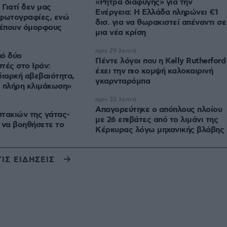
«Ρήτρα διαφυγής» για την
 Γιατί δεν μας
Ενέργεια: Η Ελλάδα πληρώνει €1
 φωτογραφίες, ενώ
δισ. για να θωρακιστεί απέναντι σε
λέπουν όμορφους
μια νέα κρίση
πριν 29 λεπτά
πό δύο
Πέντε λόγοι που η Kelly Rutherford
τές στο Ιράν:
έχει την πιο κομψή καλοκαιρινή
διαρκή αβεβαιότητα,
γκαρνταρόμπα
 πλήρη κλιμάκωση»
πριν 33 λεπτά
Απαγορεύτηκε ο απόπλους πλοίου
τακιών της γάτας-
με 26 επιβάτες από το λιμάνι της
ς να βοηθήσετε το
Κέρκυρας λόγω μηχανικής βλάβης
ΤΙΣ ΕΙΔΗΣΕΙΣ