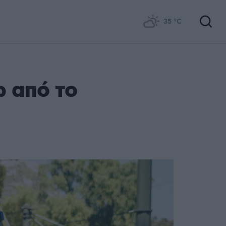
35
°C
 από το