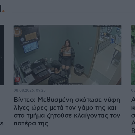
Η
08.08.2026, 09:25
08
Βίντεο: Μεθυσμένη σκότωσε νύφη
Α
λίγες ώρες μετά τον γάμο της και
κ
στο τμήμα ζητούσε κλαίγοντας τον
σ
με
πατέρα της
Α
Β