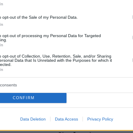
εις
In
Ειδήσεις
o opt-out of the Sale of my Personal Data.
 τελευταίες
από την Ελλάδα και τον Κόσμο, τη
Protothema.gr
μβαίνουν, στο
In
to opt-out of processing my Personal Data for Targeted
ing.
In
Ειδήσεις
Δημοφιλή
Σχολιασμέν
ΗΣΕΩΝ
o opt-out of Collection, Use, Retention, Sale, and/or Sharing
ersonal Data that Is Unrelated with the Purposes for which it
lected.
ζώο σας
In
ε από καρκίνο στα
πριν 23 λεπτά
σα Μιλάνο έγραψε
Η Άννα Βίσση απόλαυσε μπάντα
consents
που έπαιξε Τσιτσάνη σε δρόμο στο
Φισκάρδο, δείτε βίντεο
CONFIRM
phin σαρώνει την
πριν 24 λεπτά
σεις πτήσεων,
Από τη Χαλκιδική μέχρι την Κρήτη:
 πάνω από 50.000
51 βουτιές για το φετινό καλοκαίρι
Data Deletion
Data Access
Privacy Policy
εύμα
πριν 28 λεπτά