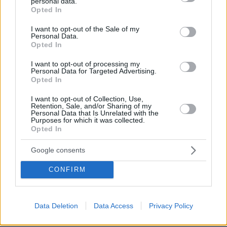
personal data.
grant or deny consent to Google and its third-party tags to
Opted In
use your data for below specified purposes in below Google
consent section.
I want to opt-out of the Sale of my
Personal Data.
Opted In
I want to opt-out of processing my
Personal Data for Targeted Advertising.
Opted In
I want to opt-out of Collection, Use,
Retention, Sale, and/or Sharing of my
Personal Data that Is Unrelated with the
Purposes for which it was collected.
Opted In
Google consents
CONFIRM
Data Deletion
Data Access
Privacy Policy