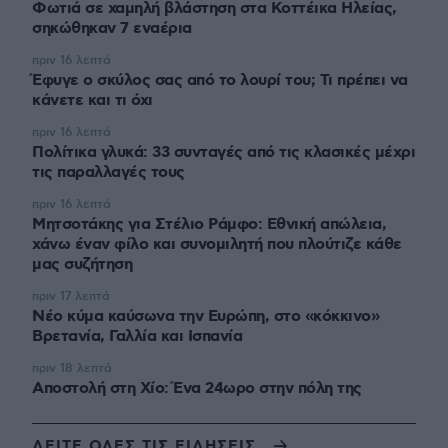
Φωτιά σε χαμηλή βλάστηση στα Κοττέικα Ηλείας,
σηκώθηκαν 7 εναέρια
πριν 16 λεπτά
Έφυγε ο σκύλος σας από το λουρί του; Τι πρέπει να
κάνετε και τι όχι
πριν 16 λεπτά
Πολίτικα γλυκά: 33 συνταγές από τις κλασικές μέχρι
τις παραλλαγές τους
πριν 16 λεπτά
Μητσοτάκης για Στέλιο Ράμφο: Εθνική απώλεια,
χάνω έναν φίλο και συνομιλητή που πλούτιζε κάθε
μας συζήτηση
πριν 17 λεπτά
Νέο κύμα καύσωνα την Ευρώπη, στο «κόκκινο»
Βρετανία, Γαλλία και Ισπανία
πριν 18 λεπτά
Αποστολή στη Χίο: Ένα 24ωρο στην πόλη της
ΔΕΙΤΕ ΟΛΕΣ ΤΙΣ ΕΙΔΗΣΕΙΣ