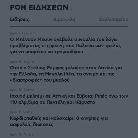
ΡΟΗ ΕΙΔΗΣΕΩΝ
Ειδήσεις
Δημοφιλή
Σχολιασμένα
πριν 7 λεπτά
Ο Μπένσον Μπουν ανέβαλε συναυλία του λόγω
προβλήματος στη φωνή του: Πάλεψα σαν τρελός
για να μπορέσω να τραγουδήσω
πριν 10 λεπτά
Όταν ο Στέλιος Ράμφος μιλούσε στον Δανίκα για
την Ελλάδα, τη Μεγάλη Ιδέα, τα όνειρα και τις
«διαστροφές» του μυαλού
πριν 10 λεπτά
Ισχυρό μελτέμι σε Αττική και Εύβοια: Ριπές άνω των
110 χλμ/ώρα σε Πεντέλη και Κάρυστο
πριν 11 λεπτά
Καρδιοπαθείς και καλοκαίρι: 8 κινήσεις για
ασφαλείς διακοπές
πριν 15 λεπτά