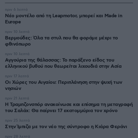
πριν 6 λεπτά
Νέο μοντέλο από τη Leapmotor, μπορεί και Made in
Europe
πριν 10 λεπτά
Βερμούδες: Όλα τα στυλ που θα φοράμε μέχρι το
φθινόπωρο
πριν 10 λεπτά
Αγγούρια της θάλασσας: Το παράξενο είδος του
ελληνικού βυθού που θεωρείται λιχουδιά στην Ασία
πριν 17 λεπτά
Οι Xώρες του Αιγαίου: Περιπλάνηση στην ψυχή των
νησιών
πριν 21 λεπτά
Η Τραμπζονσπόρ ανακοίνωσε και επίσημα τη μεταγραφή
του Σαλάχ: Θα παίρνει 17 εκατομμύρια τον χρόνο
πριν 25 λεπτά
Στην Ίμπιζα με τον νέο της σύντροφο η Κιάρα Φεράνι
πριν 28 λεπτά