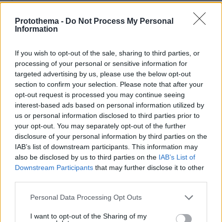
Το «πριν και το μετά» της πρόσκρουσης του πυραύλου
της SpaceX στη Σελήνη: Τι δείχνουν φωτογραφίες
Protothema -
Do Not Process My Personal
κορεατικής συσκευής
Information
πριν 29 λεπτά
Μάχη με τις φλόγες εν μέσω καύσωνα στα Βαλκάνια:
If you wish to opt-out of the sale, sharing to third parties, or
Πυρκαγιές σε Σερβία και Αλβανία με θερμοκρασίες έως
processing of your personal or sensitive information for
40 βαθμούς
targeted advertising by us, please use the below opt-out
section to confirm your selection. Please note that after your
πριν 31 λεπτά
opt-out request is processed you may continue seeing
Πέθανε το άσπρο κουτάβι που συμβίωνε με αγέλη
interest-based ads based on personal information utilized by
λύκων στην Κεντρική Μακεδονία: Καλό ταξίδι μικρέ,
us or personal information disclosed to third parties prior to
δείτε βίντεο
your opt-out. You may separately opt-out of the further
πριν 38 λεπτά
disclosure of your personal information by third parties on the
Συνελήφθη αστυνομικός για επικίνδυνη οδήγηση και
IAB’s list of downstream participants. This information may
απείθεια
also be disclosed by us to third parties on the
IAB’s List of
Downstream Participants
that may further disclose it to other
third parties.
ΔΕΙΤΕ ΟΛΕΣ ΤΙΣ ΕΙΔΗΣΕΙΣ
Please note that this website/app uses one or more Google
Personal Data Processing Opt Outs
services and may gather and store information including but
not limited to your visit or usage behaviour. You may click to
I want to opt-out of the Sharing of my