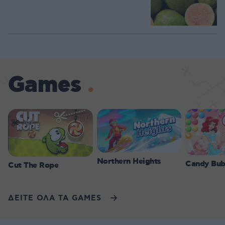
Games
Northern Heights
Candy Bub
Cut The Rope
ΔΕΙΤΕ ΟΛΑ ΤΑ GAMES