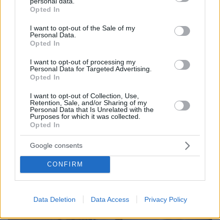
personal data.
ΤΑ ΠΙΟ ΔΗΜΟΦΙΛΗ
grant or deny consent to Google and its third-party tags to
Opted In
use your data for below specified purposes in below Google
consent section.
I want to opt-out of the Sale of my
Personal Data.
Opted In
I want to opt-out of processing my
Personal Data for Targeted Advertising.
Opted In
I want to opt-out of Collection, Use,
Retention, Sale, and/or Sharing of my
Personal Data that Is Unrelated with the
Purposes for which it was collected.
Opted In
Google consents
CONFIRM
Data Deletion
Data Access
Privacy Policy