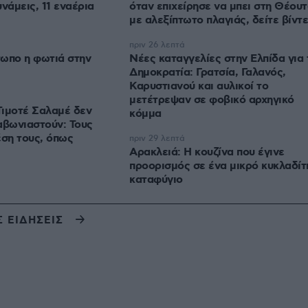
νάμεις, 11 εναέρια
όταν επιχείρησε να μπει στη Θέου
με αλεξίπτωτο πλαγιάς, δείτε βίντ
πριν 26 λεπτά
ωπο η φωτιά στην
Νέες καταγγελίες στην Ελπίδα για 
Δημοκρατία: Γρατσία, Γαλανός,
Καρυστιανού και αυλικοί το
μετέτρεψαν σε φοβικό αρχηγικό
 Τιμοτέ Σαλαμέ δεν
κόμμα
αβωνιαστούν: Τους
έση τους, όπως
πριν 29 λεπτά
Αρακλειά: Η κουζίνα που έγινε
προορισμός σε ένα μικρό κυκλαδίτ
καταφύγιο
Σ ΕΙΔΗΣΕΙΣ