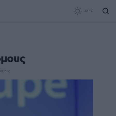
32
°C
ομους
ολάβους