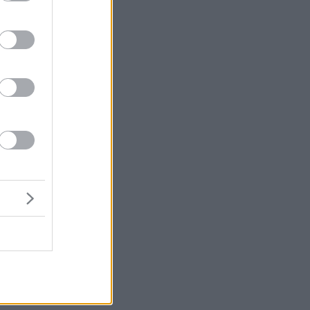
μή
ένα
κλ
ε
ου
ο