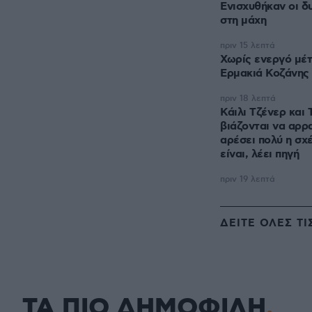
Ενισχυθήκαν οι δυ
στη μάχη
πριν 15 λεπτά
Χωρίς ενεργό μέτ
Ερμακιά Κοζάνης
πριν 18 λεπτά
Κάιλι Τζένερ και
βιάζονται να αρρ
αρέσει πολύ η σχ
είναι, λέει πηγή
πριν 19 λεπτά
ΔΕΙΤΕ ΟΛΕΣ ΤΙ
ΤΑ ΠΙΟ ΔΗΜΟΦΙΛΗ