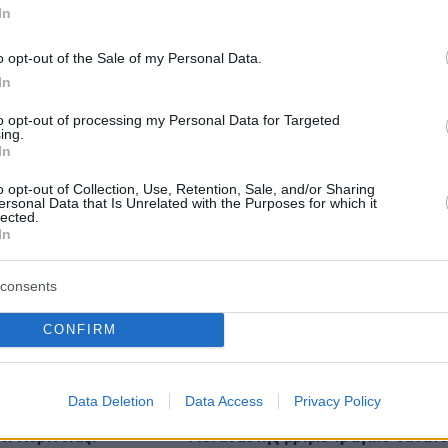
In
Ειδήσεις
ελευταίες
από την Ελλάδα και τον Κόσμο, τη στιγ
o opt-out of the Sale of my Personal Data.
Protothema.gr
 στο
In
to opt-out of processing my Personal Data for Targeted
ing.
In
Ειδήσεις
Δημοφιλή
Σχολιασμ
ΣΕΩΝ
o opt-out of Collection, Use, Retention, Sale, and/or Sharing
ersonal Data that Is Unrelated with the Purposes for which it
lected.
In
Ο Ντέβιν Μπούκερ άφησε τον Μάι
ήρης οδηγός για τον
Τζόρνταν εκτός των πέντε
οορισμό του
consents
κορυφαίων όλων των εποχών, δείτ
βίντεο
CONFIRM
πριν 19 λεπτά
ατοποιεί την πρώτη
Κυριάκος Μητσοτάκης: Το πρώτο μ
 Σερβία
και το αγαπημένο μου αυτοκίνητο
Data Deletion
Data Access
Privacy Policy
πριν 25 λεπτά
ι Κορινθίας:
Μετανάστης βρήκε τραγικό θάνατ