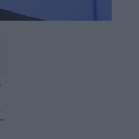
ς
ε
 να