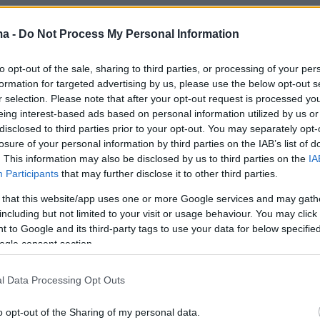
ma -
Do Not Process My Personal Information
to opt-out of the sale, sharing to third parties, or processing of your per
formation for targeted advertising by us, please use the below opt-out s
r selection. Please note that after your opt-out request is processed y
 που θα δώσει η κυβέρνηση για τα έργα είναι 
eing interest-based ads based on personal information utilized by us or
 (
disclosed to third parties prior to your opt-out. You may separately opt-
Κορίνθου-Πατρών) και ο αυτοκινητόδρομος Αιγαίου (Μαλιακός-
losure of your personal information by third parties on the IAB’s list of
εζες έχουν υπογράψει τα ιδιωτικά συμφωνητικά που έχουν
. This information may also be disclosed by us to third parties on the
IA
ο Δημόσιο.
Participants
that may further disclose it to other third parties.
 that this website/app uses one or more Google services and may gath
Ανάπτυξης χαρακτήρισε ψήφο εμπιστοσύνης
including but not limited to your visit or usage behaviour. You may click 
ή
 to Google and its third-party tags to use your data for below specifi
οικονομία την έναρξη των έργων και δήλωσε ιδιαίτερα ικανοποιημένος γι
ogle consent section.
ν. Όπως είπε οι εργολάβοι διεκδικούσαν 720 εκατ. ευρώ.
l Data Processing Opt Outs
protothema.gr στο Google News
ο
και μάθετε πρώτοι όλες
o opt-out of the Sharing of my personal data.