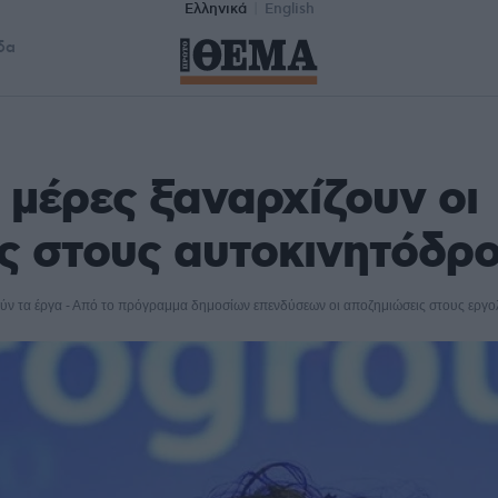
Ελληνικά
English
δα
 μέρες ξαναρχίζουν οι
ς στους αυτοκινητόδρ
ούν τα έργα - Από το πρόγραμμα
δημοσίων επενδύσεων οι αποζημιώσεις στους εργ