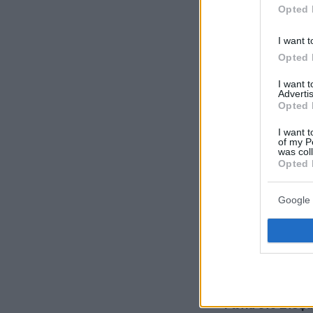
Opted 
Δείτε όλες τις τ
I want t
που συμβαίνουν,
Opted 
I want 
Advertis
Opted 
ΡΟΗ ΕΙΔΗ
I want t
of my P
was col
Opted 
πριν 9 λεπτά
Σπέτσες: Ένας πλ
κοσμοπολίτικο πρ
Google 
Αργοσαρωνικού
πριν 9 λεπτά
Ο Ζελένσκι πραγμ
επίσκεψή του στη
πριν 11 λεπτά
Φωτιά στο Στεφάν