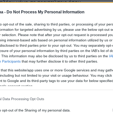
πλέον μόνο σε περιπτώσεις όπου
ι αρνητικές τιμές για περισσότερες από δύο
ma -
Do Not Process My Personal Information
ώρες.
to opt-out of the sale, sharing to third parties, or processing of your per
formation for targeted advertising by us, please use the below opt-out s
ει συμφωνηθεί κατόπιν συνεννόησης με την
r selection. Please note that after your opt-out request is processed y
ιτροπή και, μετά την ψήφισή της από τη Βουλή
eing interest-based ads based on personal information utilized by us or
αδρομικά από την 1η Ιουνίου 2026.
disclosed to third parties prior to your opt-out. You may separately opt-
losure of your personal information by third parties on the IAB’s list of
. This information may also be disclosed by us to third parties on the
IA
ο υπουργείο Περιβάλλοντος και Ενέργειας
Participants
that may further disclose it to other third parties.
 ολοκληρωμένο σχέδιο παρεμβάσεων για την
 that this website/app uses one or more Google services and may gath
ποθήκευσης, με την ενσωμάτωση περισσότερ
including but not limited to your visit or usage behaviour. You may click 
ό ΑΠΕ, καθώς και τη δικαιότερη αναδιανομή τ
 to Google and its third-party tags to use your data for below specifi
ogle consent section.
δικότερα:
l Data Processing Opt Outs
ανάπτυξη σταθμών αποθήκευσης ηλεκτρικής
o opt-out of the Sharing of my personal data.