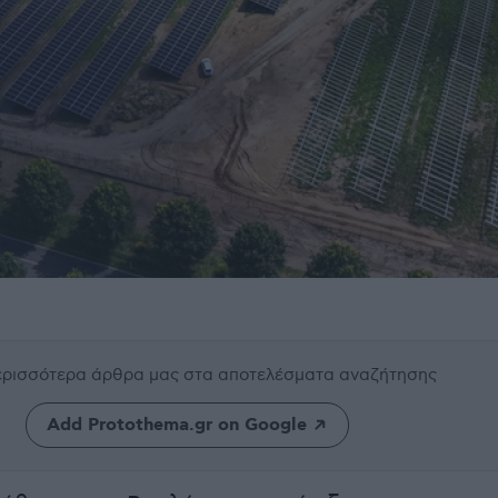
περισσότερα άρθρα μας
στα αποτελέσματα αναζήτησης
Add Protothema.gr on Google