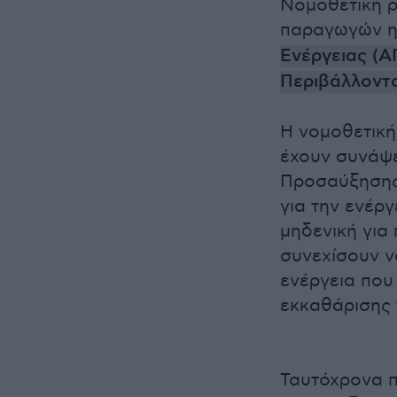
Νομοθετική ρ
παραγωγών η
Ενέργειας (Α
Περιβάλλοντο
Η νομοθετική
έχουν συνάψ
Προσαύξησης 
για την ενέρ
μηδενική για
συνεχίσουν ν
ενέργεια που
εκκαθάρισης 
Ταυτόχρονα π