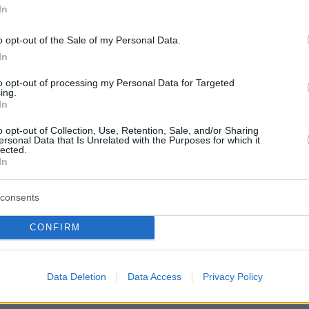
 με στόχο την εγκατάσταση 700 MW έως το τέλος
In
6, σύμφωνα με το σχετικό ορόσημο του Ταμείου
και Ανθεκτικότητας.
o opt-out of the Sale of my Personal Data.
In
αι η αξιολόγηση των έργων αποθήκευσης των
11Α και 11Β, καθώς και των εμπορικών έργων
to opt-out of processing my Personal Data for Targeted
ing.
rojects) που έχουν υποβληθεί στο ΥΠΕΝ.
In
ται η έκδοση της Υπουργικής Απόφασης για τον
o opt-out of Collection, Use, Retention, Sale, and/or Sharing
ναδιανομής των περικοπών, με στόχο τη δίκαιη
ersonal Data that Is Unrelated with the Purposes for which it
lected.
ους μεταξύ των σταθμών ΑΠΕ.
In
consents
τεύθυνση, έχουν ήδη υλοποιηθεί μέτρα που
 τη μεταφορά της κατανάλωσης στις ώρες
CONFIRM
ωγής από ΑΠΕ, όπως το διζωνικό τιμολόγιο κ
πορτοκαλί) τιμολόγια, που είναι διαθέσιμα
Data Deletion
Data Access
Privacy Policy
ούς καταναλωτές από τον Απρίλιο του 2026.