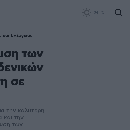
34
°C
 και Ενέργειας
υση των
δενικών
η σε
ια την καλύτερη
 και την
δυση των