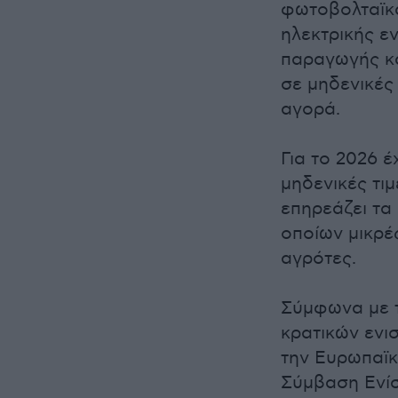
φωτοβολταϊκά
ηλεκτρικής ε
παραγωγής κα
σε μηδενικές 
αγορά.
Για το 2026 
μηδενικές τιμ
επηρεάζει τα
οποίων μικρές
αγρότες.
Σύμφωνα με τ
κρατικών ενι
την Ευρωπαϊκ
Σύμβαση Ενί