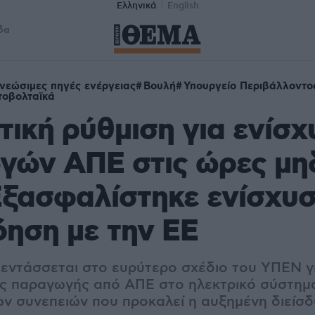
Ελληνικά
English
δα
νεώσιμες πηγές ενέργειας
Βουλή
Υπουργείο Περιβάλλοντος
οβολταϊκά
ική ρύθμιση για ενίσχ
γών ΑΠΕ στις ώρες μη
Εξασφαλίστηκε ενίσχυσ
ηση με την ΕΕ
εντάσσεται στο ευρύτερο σχέδιο του ΥΠΕΝ γ
 παραγωγής από ΑΠΕ στο ηλεκτρικό σύστημα
ων συνεπειών που προκαλεί η αυξημένη διείσ