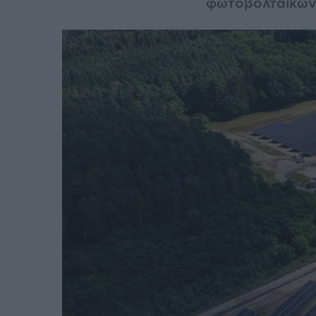
φωτοβολταϊκών