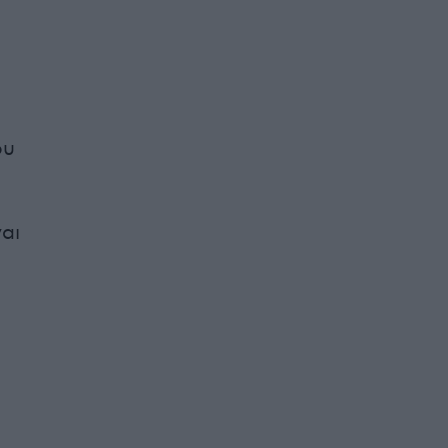
ου
αι