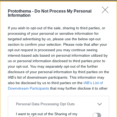
ΔΕΙΤΕ ΟΛΑ ΤΑ GAMES
Protothema -
Do Not Process My Personal
Information
Best of Network
If you wish to opt-out of the sale, sharing to third parties, or
processing of your personal or sensitive information for
targeted advertising by us, please use the below opt-out
section to confirm your selection. Please note that after your
opt-out request is processed you may continue seeing
interest-based ads based on personal information utilized by
us or personal information disclosed to third parties prior to
your opt-out. You may separately opt-out of the further
disclosure of your personal information by third parties on the
IAB’s list of downstream participants. This information may
also be disclosed by us to third parties on the
IAB’s List of
Downstream Participants
that may further disclose it to other
third parties.
Please note that this website/app uses one or more Google
Personal Data Processing Opt Outs
services and may gather and store information including but
not limited to your visit or usage behaviour. You may click to
I want to opt-out of the Sharing of my