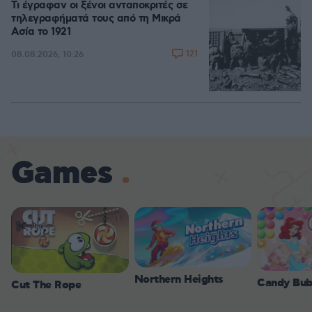
Τι έγραφαν οι ξένοι ανταποκριτές σε
τηλεγραφήματά τους από τη Μικρά
Ασία το 1921
121
08.08.2026, 10:26
Games
Northern Heights
Candy Bub
Cut The Rope