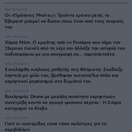
πριν 8 λεπτά
Οι «Πράσινες Μπότες»: Τριάντα χρόνια μετά, το
Έβερεστ μπορεί να δώσει πίσω έναν από τους νεκρούς
του
πριν 14 λεπτά
Χόρχε Μέσι: Ο εργάτης από το Ροσάριο που πήρε τον
13χρονο Λιονέλ από το χέρι και άλλαξε την ιστορία του
ποδοσφαίρου με μια υπογραφή σε... χαρτοπετσέτα
πριν 25 λεπτά
Συνελήφθη ανήλικος μαθητής στη Φλόριντα: Σχεδίαζε
ληστεία με φίλο του, βρέθηκαν αυτοσχέδια όπλα και
εκρηκτικοί μηχανισμοί στο δωμάτιό του
πριν 25 λεπτά
Βουλγαρία: Drone με μεγάλη ποσότητα εκρηκτικών
συνετρίβη κοντά σε αγωγό φυσικού αερίου - Η Σόφια
κατηγορεί το Κίεβο
πριν 27 λεπτά
Γιατί οι νυχτερίδες είναι τόσο πολύτιμες για το
περιβάλλον