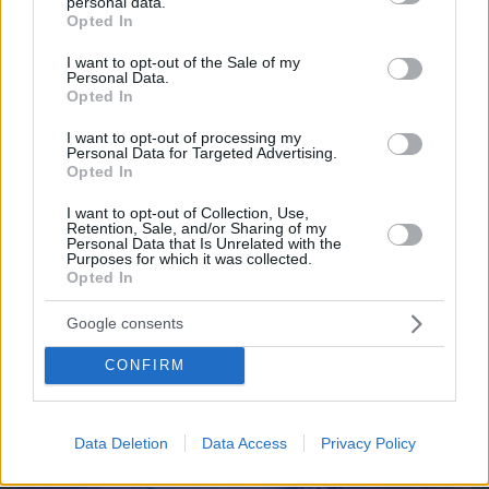
personal data.
grant or deny consent to Google and its third-party tags to
Opted In
use your data for below specified purposes in below Google
consent section.
I want to opt-out of the Sale of my
Personal Data.
Opted In
08.08.2026, 16:24
I want to opt-out of processing my
Ανεύρυσμα: Απλό τεστ του αντίχειρα προμηνύει
Personal Data for Targeted Advertising.
τον αυξημένο κίνδυνο – Γίνεται σε 1 λεπτό
Opted In
I want to opt-out of Collection, Use,
Retention, Sale, and/or Sharing of my
Personal Data that Is Unrelated with the
Purposes for which it was collected.
Opted In
Google consents
CONFIRM
Data Deletion
Data Access
Privacy Policy