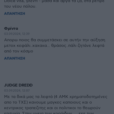
Dolce vita, γλέντι - μάσα και αργά τα ζα, στα ρετιρέ
του νέου πόλου.
ΑΠΑΝΤΗΣΗ
Φρίντα
03.09.2024, 12:39
Απορω ποιος θα συμμετάσχει σε αυτήν την αύξηση
μετοχ κεφάλι..χαχαχα... θράσος..πάλι ζητάνε λεφτά
από τον κόσμο
ΑΠΑΝΤΗΣΗ
JUDGE DREDD
03.09.2024, 12:07
Με τα δικά μας τα λεφτά (4 ΑΜΚ χρηματοδοτημένες
απο το ΤΧΣ) κανουμε μαγκες καποιους και ο
κεντρικος τραπεζιτης και οι πολιτικοι το θεωρούν
επιτυχία. Στην υγεια των κορόιδων .... εεε των