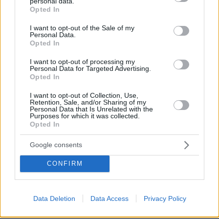
personal data.
grant or deny consent to Google and its third-party tags to
Opted In
use your data for below specified purposes in below Google
consent section.
I want to opt-out of the Sale of my
Personal Data.
Opted In
* Υποχρεωτικά πεδία
I want to opt-out of processing my
Personal Data for Targeted Advertising.
Opted In
I want to opt-out of Collection, Use,
ΡΟΗ ΕΙΔΗΣΕΩΝ
Retention, Sale, and/or Sharing of my
Personal Data that Is Unrelated with the
Purposes for which it was collected.
Ειδήσεις
Δημοφιλή
Σχολιασμένα
Opted In
πριν 5 λεπτά
Google consents
Δύτης βρήκε χρυσό σταυρό αξίας 3 εκατ. δολαρίων σε
ναυάγιο: Χρόνια αργότερα κλάπηκε και
CONFIRM
αντικαταστάθηκε με πλαστικό
πριν 5 λεπτά
Περισσότερο κόσμημα παρά ρολόι: Τα cocktail watches
Data Deletion
Data Access
Privacy Policy
είναι η νέα μας εμμονή