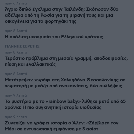
πριν 6 λεπτά
Άγριο διπλό έγκλημα στην Ταϊλάνδη: Σκότωσαν δύο
αδέλφια από τη Ρωσία για τη μηχανή τους και μια
οικογένεια για το φορτηγάκι της
πριν 8 λεπτά
Η απόλυτη υποκρισία του Ελληνικού κράτους
ΓΙΑΝΝΗΣ ΣΕΡΕΤΗΣ
πριν 8 λεπτά
Τεράστιο πρόβλημα στη μεσαία γραμμή, αποδοκιμασίες,
πίεση και εναλλακτικές
πριν 8 λεπτά
Μετέτρεψαν χωράφι στη Χαλκηδόνα Θεσσαλονίκης σε
χωματερή με μπάζα από ανακαινίσεις, δύο συλλήψεις
πριν 9 λεπτά
Το μυστήριο με το «rainbow baby» λύθηκε μετά από 65
χρόνια: Η πιο συγκινητική ιστορία υιοθεσίας
πριν 9 λεπτά
Συνεχίζει να γράφει ιστορία ο Άλεν: «Σέρβιρε» τον
Μέσι σε εντυπωσιακή εμφάνιση με 3 ασίστ