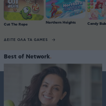
Northern Heights
Candy Bub
Cut The Rope
ΔΕΙΤΕ ΟΛΑ ΤΑ GAMES
Best of Network