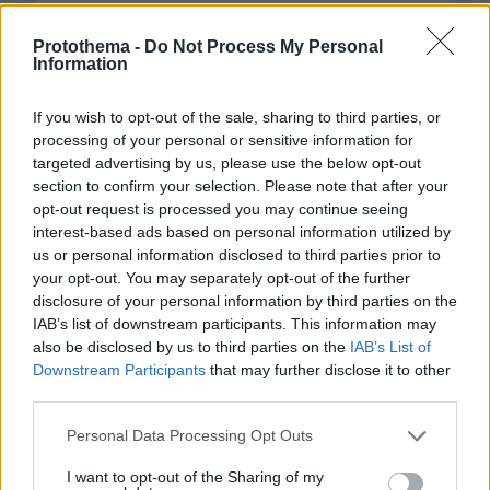
Protothema -
Do Not Process My Personal
Information
EMAIL
If you wish to opt-out of the sale, sharing to third parties, or
processing of your personal or sensitive information for
targeted advertising by us, please use the below opt-out
section to confirm your selection. Please note that after your
opt-out request is processed you may continue seeing
ΣΧΌΛΙΟ *
interest-based ads based on personal information utilized by
us or personal information disclosed to third parties prior to
your opt-out. You may separately opt-out of the further
disclosure of your personal information by third parties on the
IAB’s list of downstream participants. This information may
also be disclosed by us to third parties on the
IAB’s List of
Downstream Participants
that may further disclose it to other
third parties.
Please note that this website/app uses one or more Google
Personal Data Processing Opt Outs
Απομένουν
2500
χαρακτήρες
services and may gather and store information including but
not limited to your visit or usage behaviour. You may click to
I want to opt-out of the Sharing of my