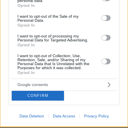
personal data.
grant or deny consent to Google and its third-party tags to
Opted In
use your data for below specified purposes in below Google
consent section.
I want to opt-out of the Sale of my
Personal Data.
Opted In
I want to opt-out of processing my
Personal Data for Targeted Advertising.
Opted In
I want to opt-out of Collection, Use,
Retention, Sale, and/or Sharing of my
Personal Data that Is Unrelated with the
Purposes for which it was collected.
Opted In
Google consents
CONFIRM
Data Deletion
Data Access
Privacy Policy
06.08.2026, 08:01