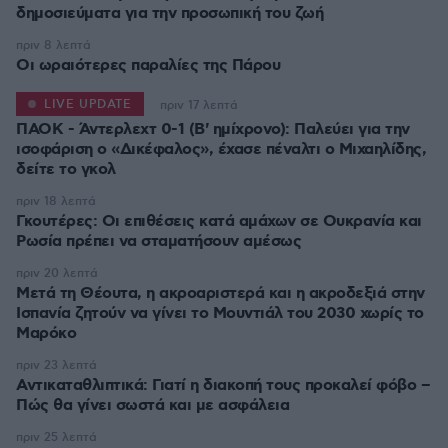
δημοσιεύματα για την προσωπική του ζωή
πριν 8 λεπτά
Οι ωραιότερες παραλίες της Πάρου
LIVE UPDATE
πριν 17 λεπτά
ΠΑΟΚ - Άντερλεχτ 0-1 (Β' ημίχρονο): Παλεύει για την
ισοφάριση ο «Δικέφαλος», έχασε πέναλτι ο Μιχαηλίδης,
πριν 18 λεπτά
Γκουτέρες: Οι επιθέσεις κατά αμάχων σε Ουκρανία και
Ρωσία πρέπει να σταματήσουν αμέσως
πριν 20 λεπτά
Μετά τη Θέουτα, η ακροαριστερά και η ακροδεξιά στην
Ισπανία ζητούν να γίνει το Μουντιάλ του 2030 χωρίς το
Μαρόκο
πριν 23 λεπτά
Αντικαταθλιπτικά: Γιατί η διακοπή τους προκαλεί φόβο –
Πώς θα γίνει σωστά και με ασφάλεια
πριν 25 λεπτά