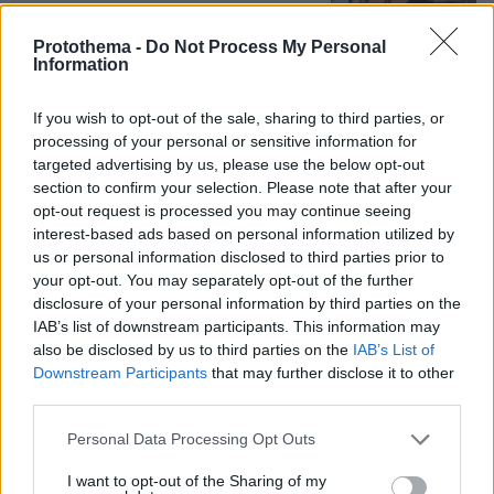
Protothema -
Do Not Process My Personal
Information
Games
If you wish to opt-out of the sale, sharing to third parties, or
processing of your personal or sensitive information for
targeted advertising by us, please use the below opt-out
section to confirm your selection. Please note that after your
opt-out request is processed you may continue seeing
interest-based ads based on personal information utilized by
us or personal information disclosed to third parties prior to
your opt-out. You may separately opt-out of the further
Northern Heights
disclosure of your personal information by third parties on the
Candy Bub
Cut The Rope
IAB’s list of downstream participants. This information may
also be disclosed by us to third parties on the
IAB’s List of
Downstream Participants
that may further disclose it to other
ΔΕΙΤΕ ΟΛΑ ΤΑ GAMES
third parties.
Please note that this website/app uses one or more Google
Personal Data Processing Opt Outs
Best of Network
services and may gather and store information including but
not limited to your visit or usage behaviour. You may click to
I want to opt-out of the Sharing of my