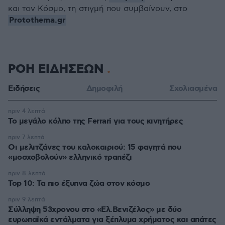
και τον Κόσμο, τη στιγμή που συμβαίνουν, στο
Protothema.gr
ΡΟΗ ΕΙΔΗΣΕΩΝ
Ειδήσεις
Δημοφιλή
Σχολιασμένα
πριν 4 λεπτά
Το μεγάλο κόλπο της Ferrari για τους κινητήρες
πριν 7 λεπτά
Οι μελιτζάνες του καλοκαιριού: 15 φαγητά που
«μοσχοβολούν» ελληνικό τραπέζι
πριν 8 λεπτά
Top 10: Τα πιο έξυπνα ζώα στον κόσμο
πριν 9 λεπτά
Σύλληψη 53χρονου στο «Ελ.Βενιζέλος» με δύο
ευρωπαϊκά εντάλματα για ξέπλυμα χρήματος και απάτες