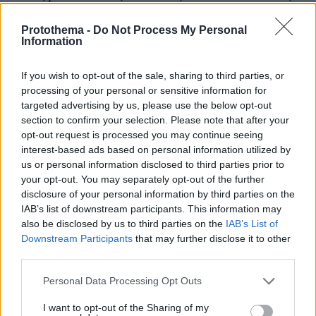
συντάξεις, επιχειρήσεις, αγρότες και στεγαστικό
Protothema -
Do Not Process My Personal
Information
Η 24χρονη αριστούχος της Ιατρικής
Αθηνών, που διάβασε τον Ιπποκρατικό
Όρκο, μιλά για τον «άριστο γιατρό»
If you wish to opt-out of the sale, sharing to third parties, or
processing of your personal or sensitive information for
66
10.08.2026, 08:09
targeted advertising by us, please use the below opt-out
section to confirm your selection. Please note that after your
opt-out request is processed you may continue seeing
interest-based ads based on personal information utilized by
us or personal information disclosed to third parties prior to
Τη Υπερμάχω: Η νύχτα του Αυγούστου
your opt-out. You may separately opt-out of the further
πριν από 1.400 χρόνια, που γέννησε
disclosure of your personal information by third parties on the
τον Ακάθιστο Ύμνο
IAB’s list of downstream participants. This information may
138
09.08.2026, 22:48
also be disclosed by us to third parties on the
IAB’s List of
Downstream Participants
that may further disclose it to other
third parties.
Please note that this website/app uses one or more Google
Personal Data Processing Opt Outs
Όλα καλά για το... ελικοδρόμιο
services and may gather and store information including but
Σαρακήνικο: Χειριστής και ιδιοκτήτης
not limited to your visit or usage behaviour. You may click to
I want to opt-out of the Sharing of my