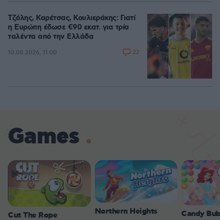
Τζόλης, Καρέτσας, Κουλιεράκης: Γιατί
η Ευρώπη έδωσε €90 εκατ. για τρία
ταλέντα από την Ελλάδα
22
10.08.2026, 11:00
Games
Northern Heights
Candy Bub
Cut The Rope