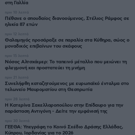
στη Γαλλία
πριν 10 λεπτά
Πέθανε ο σπουδαίος διανοούμενος, Στέλιος Ράμφος σε
ηλικία 87 ετών
πριν 12 λεπτά
Θαλαμηγός προσάραξε σε παραλία στα Κύθηρα, σώος ο
μοναδικός επιβαίνων του σκάφους
πριν 15 λεπτά
Νόσος Αλτσχάιμερ: Το ταπεινό μέταλλο που μειώνει τη
φλεγμονή και προστατεύει τη μνήμη
πριν 21 λεπτά
Συνελήφθη καταζητούμενος με ευρωπαϊκό ένταλμα στο
τελωνείο Μαυροματίου στη Θεσπρωτία
πριν 28 λεπτά
Η Κατερίνα Σακελλαροπούλου στην Επίδαυρο για την
παράσταση Αντιγόνη - Δείτε την εμφάνισή της
πριν 30 λεπτά
ΓΕΕΘΑ: Υπεγράφη το Κοινό Σχέδιο Δράσης Ελλάδας,
Κύπρου, Ιορδανίας για το 2026