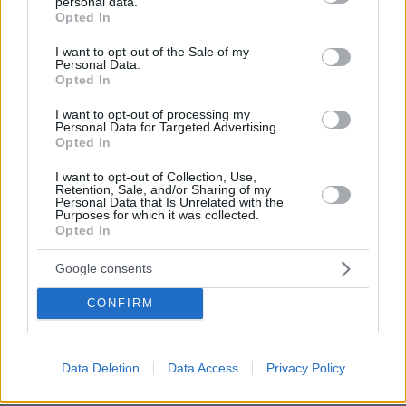
personal data.
έστειλαν δικηγόρο και «κινδυνεύουν»
grant or deny consent to Google and its third-party tags to
Opted In
με ένα πρόστιμο
use your data for below specified purposes in below Google
consent section.
43
10.08.2026, 11:46
I want to opt-out of the Sale of my
Personal Data.
Opted In
Loaded
:
100.00%
I want to opt-out of processing my
Βελτιώθηκε η εικόνα της φωτιάς στον
Personal Data for Targeted Advertising.
Κουβαρά: Στο σημείο πάνω από 200
Opted In
πυροσβέστες και εναέρια, ζημιές σε
εργοστάσιο και κτηνοτροφικές
I want to opt-out of Collection, Use,
Retention, Sale, and/or Sharing of my
μονάδες
Personal Data that Is Unrelated with the
Purposes for which it was collected.
49
10.08.2026, 12:00
Opted In
Google consents
Καρυστιανού: Περιμένω αποδείξεις
από τον Αυγερινό, θα υπάρξουν
CONFIRM
νομικές συνέπειες για όσους δεν
εξηγήσουν όσα λένε
150
10.08.2026, 08:45
Data Deletion
Data Access
Privacy Policy