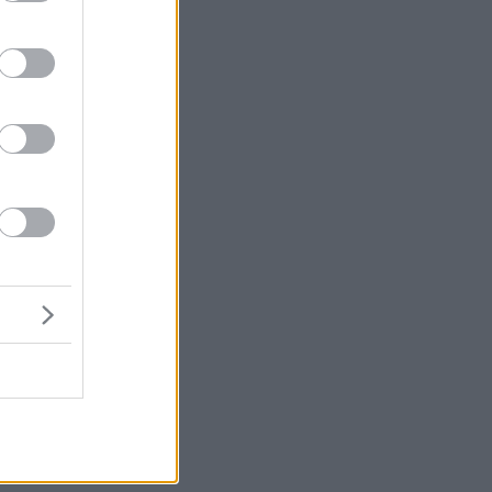
ς
ν
μη
ου
υ
ν
το