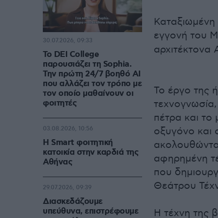
Καταξιωμένη 
εγγονή του 
30.07.2026, 09:33
αρχιτέκτονα 
Το DEI College
παρουσιάζει τη Sophia.
Την πρώτη 24/7 βοηθό AI
που αλλάζει τον τρόπο με
Το έργο της 
τον οποίο μαθαίνουν οι
φοιτητές
τεχνογνωσία,
πέτρα και το
03.08.2026, 10:56
οξυγόνο και 
Η Smart φοιτητική
ακολουθώντας
κατοικία στην καρδιά της
αφηρημένη τέ
Αθήνας
που δημιουργ
Θεάτρου Τέχ
29.07.2026, 09:39
Διασκεδάζουμε
υπεύθυνα, επιστρέφουμε
Η τέχνη της 