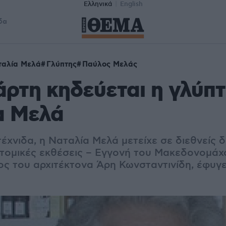
Ελληνικά
English
δα
ταλία Μελά
Γλύπτης
Παύλος Μελάς
άρτη κηδεύεται η γλύπτ
α Μελά
έχνιδα, η Ναταλία Μελά μετείχε σε διεθνείς 
ατομικές εκθέσεις – Εγγονή του Μακεδονομά
ος του αρχιτέκτονα Άρη Κωνσταντινίδη, έφυγε