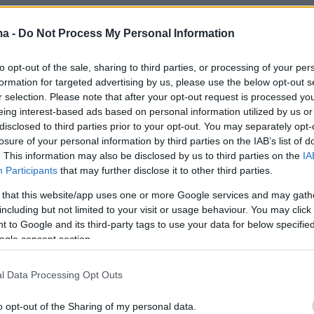
 Ναταλία μελά παρουσίασε τα έργα της σε
σεις, ενώ μετείχε και σε διεθνείς διοργανώσει
ma -
Do Not Process My Personal Information
νάλε του Σάο Πάολο στη Βραζιλία το 1965.
to opt-out of the sale, sharing to third parties, or processing of your per
formation for targeted advertising by us, please use the below opt-out s
στές στο ελληνικό κοινό είναι οι υπαίθριες
r selection. Please note that after your opt-out request is processed y
 Στέφανου Δραγούμη (Ζάπειο), του Γ.
eing interest-based ads based on personal information utilized by us or
disclosed to third parties prior to your opt-out. You may separately opt-
 (Αθήνα, ΕΤΕ), του Παύλου Μελά
losure of your personal information by third parties on the IAB’s list of
), της Μπουμπουλίνας (Σπέτσες).
. This information may also be disclosed by us to third parties on the
IA
Participants
that may further disclose it to other third parties.
Ναταλία Μελά
 that this website/app uses one or more Google services and may gath
including but not limited to your visit or usage behaviour. You may click 
 to Google and its third-party tags to use your data for below specifi
ogle consent section.
 1923, η Ναταλία Μελά μεγάλωσε σε
περιβάλλον με ιστορικές ρίζες. Είναι εγγονή
l Data Processing Opt Outs
ομάχου Παύλου Μελά και της Ναταλίας
πατέρας της ήταν ο Μιχαήλ Μελάς και η μητέ
o opt-out of the Sharing of my personal data.