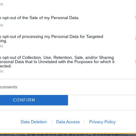
In
η του Ιωάννη Πεσμαζόγλου, ιδρυτή της Εθνική
 με το Γεώργιο Σταύρου. Η γιαγιά της, από τη
o opt-out of the Sale of my Personal Data.
ατέρα της, προερχόταν από το γένος Δραγού
In
λφή του Ίωνα Δραγούμη και κόρη του Στέφαν
to opt-out of processing my Personal Data for Targeted
ing.
In
κεια της Κατοχής, πέρασε από το ΚΚΕ, απ' όπο
o opt-out of Collection, Use, Retention, Sale, and/or Sharing
ersonal Data that Is Unrelated with the Purposes for which it
ε μετά τον θάνατο του Κίτσου Μαλτέζου που
lected.
In
ης. Στον φιλικό της κύκλο συμπεριλαμβάνοντα
νόπουλος, ο Γιάννης Τσαρούχης, ο Ανδρέας
consents
αι ο Γιάννης Μόραλης. Παντρεύτηκε με τον
Αρη Κωνσταντινίδη το 1952.
CONFIRM
ατομική έκθεση έγινε το 1963 έκανε την πρώτη
Data Deletion
Data Access
Privacy Policy
έκθεση. Μετά από πολλές διακρίσεις, το 2008 
νάκη της αφιέρωσε μια μεγάλη αναδρομική