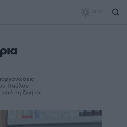
27
°C
ρια
διοργανώσεις
χου Παύλου
 από τη ζωή σε