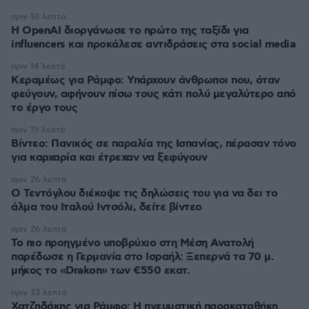
πριν 10 λεπτά
Η OpenAI διοργάνωσε το πρώτο της ταξίδι για
influencers και προκάλεσε αντιδράσεις στα social media
πριν 14 λεπτά
Κεραμέως για Ράμφο: Υπάρχουν άνθρωποι που, όταν
φεύγουν, αφήνουν πίσω τους κάτι πολύ μεγαλύτερο από
το έργο τους
πριν 19 λεπτά
Βίντεο: Πανικός σε παραλία της Ισπανίας, πέρασαν τόνο
για καρχαρία και έτρεχαν να ξεφύγουν
πριν 26 λεπτά
Ο Τεντόγλου διέκοψε τις δηλώσεις του για να δει το
άλμα του Ιταλού Ιντσόλι, δείτε βίντεο
πριν 26 λεπτά
Το πιο προηγμένο υποβρύχιο στη Μέση Ανατολή
παρέδωσε η Γερμανία στο Ισραήλ: Ξεπερνά τα 70 μ.
μήκος το «Drakon» των €550 εκατ.
πριν 33 λεπτά
Χατζηδάκης για Ράμφο: Η πνευματική παρακαταθήκη