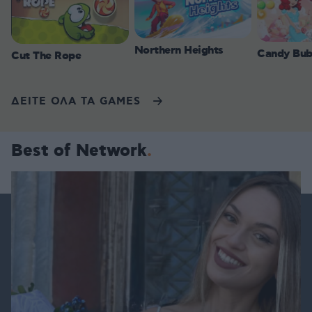
Northern Heights
Candy Bub
Cut The Rope
ΔΕΙΤΕ ΟΛΑ ΤΑ GAMES
Best of Network