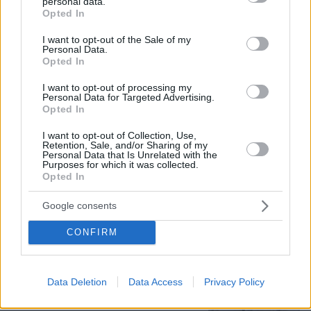
personal data.
grant or deny consent to Google and its third-party tags to
10.08.2026, 12:21
Opted In
use your data for below specified purposes in below Google
«Δεν ήταν κοντά στο παιδί και πριν έναν μήνα το
consent section.
είχε αφήσει ξανά μόνο» ισχυρίζεται ο ιδιοκτήτης
I want to opt-out of the Sale of my
Personal Data.
του beach bar για τον πατέρα του 4χρονου στην
Opted In
Πάρο
I want to opt-out of processing my
Personal Data for Targeted Advertising.
Η 24χρονη αριστούχος της Ιατρικής
Opted In
Αθηνών, που διάβασε τον Ιπποκρατικό
Όρκο, μιλά για τον «άριστο γιατρό»
I want to opt-out of Collection, Use,
Retention, Sale, and/or Sharing of my
Personal Data that Is Unrelated with the
81
10.08.2026, 08:09
Purposes for which it was collected.
Opted In
Google consents
Πέθανε ο σπουδαίος διανοούμενος,
CONFIRM
Στέλιος Ράμφος σε ηλικία 87 ετών
61
10.08.2026, 13:28
Data Deletion
Data Access
Privacy Policy