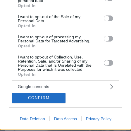
personal data.
grant or deny consent to Google and its third-party tags to
Opted In
use your data for below specified purposes in below Google
Games
consent section.
I want to opt-out of the Sale of my
Personal Data.
Opted In
I want to opt-out of processing my
Personal Data for Targeted Advertising.
Opted In
I want to opt-out of Collection, Use,
Retention, Sale, and/or Sharing of my
Northern Heights
Personal Data that Is Unrelated with the
Candy Bub
Cut The Rope
Purposes for which it was collected.
Opted In
ΔΕΙΤΕ ΟΛΑ ΤΑ GAMES
Google consents
CONFIRM
Best of Network
Data Deletion
Data Access
Privacy Policy