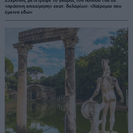
25χρονος μετέτρεψε το γκαράζ του παππού του σε
«πράσινη επιχείρηση» εκατ. δολαρίων: «Χαίρομαι που
έμεινα εδώ»