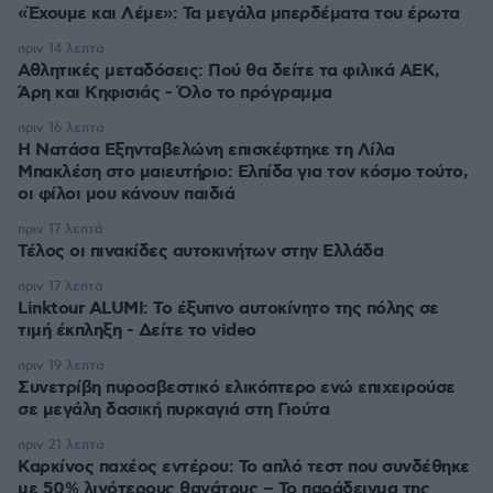
«Έχουμε και Λέμε»: Τα μεγάλα μπερδέματα του έρωτα
πριν 14 λεπτά
Αθλητικές μεταδόσεις: Πού θα δείτε τα φιλικά ΑΕΚ,
Άρη και Κηφισιάς - Όλο το πρόγραμμα
πριν 16 λεπτά
Η Νατάσα Εξηνταβελώνη επισκέφτηκε τη Λίλα
Μπακλέση στο μαιευτήριο: Ελπίδα για τον κόσμο τούτο,
οι φίλοι μου κάνουν παιδιά
πριν 17 λεπτά
Τέλος οι πινακίδες αυτοκινήτων στην Ελλάδα
πριν 17 λεπτά
Linktour ALUMI: Το έξυπνο αυτοκίνητο της πόλης σε
τιμή έκπληξη - Δείτε το video
πριν 19 λεπτά
Συνετρίβη πυροσβεστικό ελικόπτερο ενώ επιχειρούσε
σε μεγάλη δασική πυρκαγιά στη Γιούτα
πριν 21 λεπτά
Καρκίνος παχέος εντέρου: Το απλό τεστ που συνδέθηκε
με 50% λιγότερους θανάτους – Το παράδειγμα της