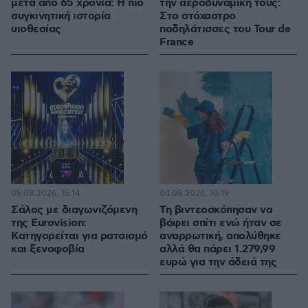
μετά από 65 χρόνια: Η πιο
την αεροδυναμική τους:
συγκινητική ιστορία
Στο στόχαστρο
υιοθεσίας
ποδηλάτισσες του Tour de
France
05.08.2026, 15:14
04.08.2026, 10:19
Σάλος με διαγωνιζόμενη
Τη βιντεοσκόπησαν να
της Eurovision:
βάφει σπίτι ενώ ήταν σε
Κατηγορείται για ρατσισμό
αναρρωτική, απολύθηκε
και ξενοφοβία
αλλά θα πάρει 1.279,99
ευρώ για την άδειά της