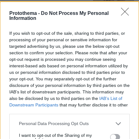
42
07.08.2026, 20:57
Protothema -
Do Not Process My Personal
Information
Όταν ο σεισμός της Κρήτης «λάβωσε»
If you wish to opt-out of the sale, sharing to third parties, or
τον Φάρο της Αλεξάνδρειας
processing of your personal or sensitive information for
targeted advertising by us, please use the below opt-out
08.08.2026, 08:33
section to confirm your selection. Please note that after your
opt-out request is processed you may continue seeing
interest-based ads based on personal information utilized by
us or personal information disclosed to third parties prior to
your opt-out. You may separately opt-out of the further
Η Λίλα Μπακλέση έφερε στον κόσμο
disclosure of your personal information by third parties on the
το πρώτο της παιδί, δείτε την
IAB’s list of downstream participants. This information may
ανάρτηση του συντρόφου της περί...
also be disclosed by us to third parties on the
IAB’s List of
λαού και εξουσίας
Downstream Participants
that may further disclose it to other
third parties.
55
07.08.2026, 22:23
Please note that this website/app uses one or more Google
Personal Data Processing Opt Outs
services and may gather and store information including but
not limited to your visit or usage behaviour. You may click to
I want to opt-out of the Sharing of my