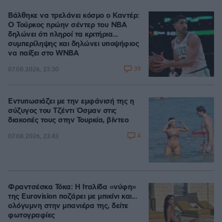
Βάλθηκε να τρελάνει κόσμο ο Καντέρ:
Ο Τούρκος πρώην σέντερ του NBA
δηλώνει ότι πληροί τα κριτήρια...
συμπερίληψης και δηλώνει υποψήφιος
να παίξει στο WNBA
39
07.08.2026, 23:30
Εντυπωσιάζει με την εμφάνισή της η
σύζυγος του Τζέντι Όσμαν στις
διακοπές τους στην Τουρκία, βίντεο
4
07.08.2026, 23:43
Φραντσέσκα Τόκα: Η Ιταλίδα «νύφη»
της Eurovision ποζάρει με μπικίνι και...
ολόγυμνη στην μπανιέρα της, δείτε
φωτογραφίες