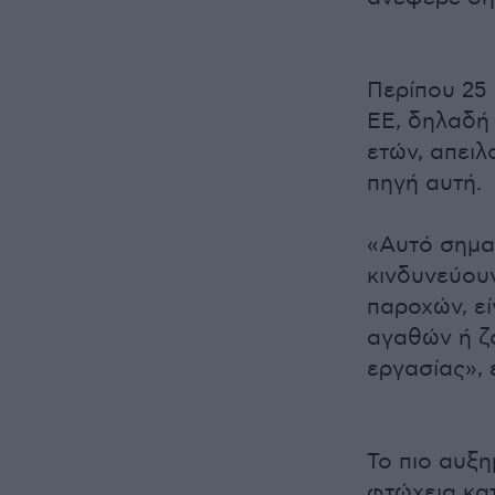
Περίπου 25 
ΕΕ, δηλαδή 
ετών, απειλ
πηγή αυτή.
«Αυτό σημαί
κινδυνεύου
παροχών, ε
αγαθών ή ζ
εργασίας», 
Το πιο αυξη
φτώχεια κα