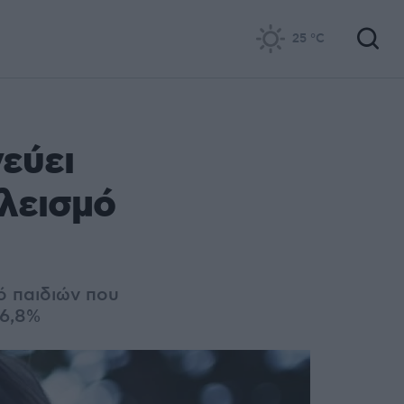
25
°C
εύει
λεισμό
ό παιδιών που
46,8%