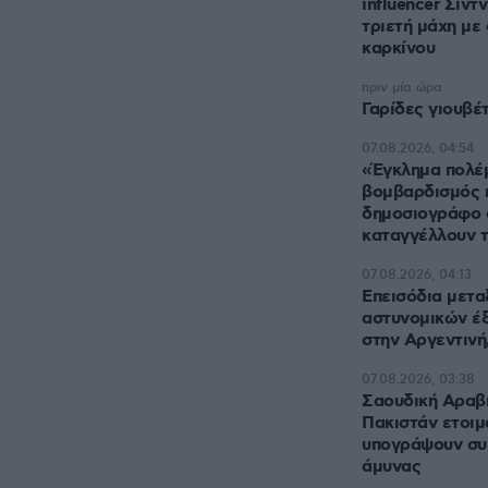
influencer Σίντ
τριετή μάχη με
καρκίνου
πριν μία ώρα
Γαρίδες γιουβέ
07.08.2026, 04:54
«Έγκλημα πολέμ
βομβαρδισμός 
δημοσιογράφο 
καταγγέλλουν 
07.08.2026, 04:13
Επεισόδια μετα
αστυνομικών έξ
στην Αργεντινή,
07.08.2026, 03:38
Σαουδική Αραβί
Πακιστάν ετοιμ
υπογράψουν συ
άμυνας