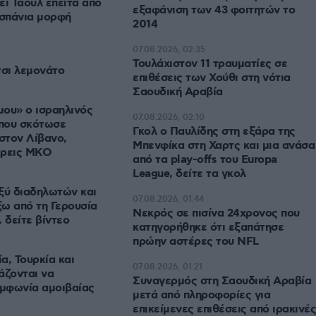
νεϊ Τάουλ έπειτα από
εξαφάνιση των 43 φοιτητών το
 σπάνια μορφή
2014
07.08.2026, 02:35
Τουλάχιστον 11 τραυματίες σε
τσι λεμονάτο
επιθέσεις των Χούθι στη νότια
Σαουδική Αραβία
ου» ο ισραηλινός
07.08.2026, 02:10
που σκότωσε
Γκολ ο Παυλίδης στη εξάρα της
στον Λίβανο,
Μπενφίκα στη Χαρτς και μια ανάσα
τρεις ΜΚΟ
από τα play-offs του Europa
League, δείτε τα γκολ
ξύ διαδηλωτών και
07.08.2026, 01:44
ω από τη Γερουσία
Νεκρός σε πισίνα 24χρονος που
 δείτε βίντεο
κατηγορήθηκε ότι εξαπάτησε
πρώην αστέρες του NFL
α, Τουρκία και
07.08.2026, 01:21
άζονται να
Συναγερμός στη Σαουδική Αραβία
μφωνία αμοιβαίας
μετά από πληροφορίες για
επικείμενες επιθέσεις από ιρακινές