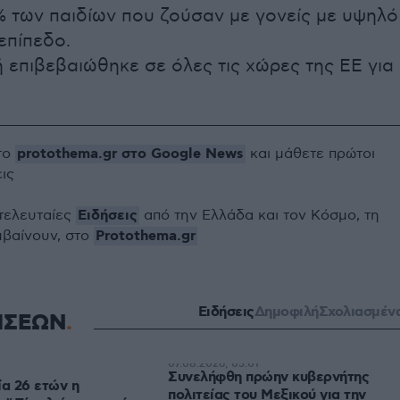
% των παιδίων που ζούσαν με γονείς με υψηλό
επίπεδο.
 επιβεβαιώθηκε σε όλες τις χώρες της ΕΕ για
protothema.gr στο Google News
το
και μάθετε πρώτοι
εις
Ειδήσεις
 τελευταίες
από την Ελλάδα και τον Κόσμο, τη
Protothema.gr
μβαίνουν, στο
Ειδήσεις
Δημοφιλή
Σχολιασμέν
ΗΣΕΩΝ
07.08.2026, 03:01
Συνελήφθη πρώην κυβερνήτης
ία 26 ετών η
πολιτείας του Μεξικού για την