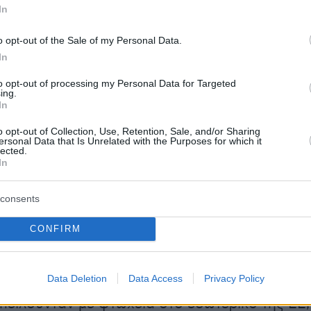
In
 Φινλανδία (14,9%), και η Δανία (15,7%). Στη
χεται η Σλοβενία (16,6%), η Ολλανδία (17,2%), η
o opt-out of the Sale of my Personal Data.
 Γερμανία (18,5%).
In
to opt-out of processing my Personal Data for Targeted
ing.
In
o opt-out of Collection, Use, Retention, Sale, and/or Sharing
ersonal Data that Is Unrelated with the Purposes for which it
lected.
In
των παιδιών που είναι εκτεθειμένα στον
consents
 φτώχειας και του κοινωνικού αποκλεισμού
ώνεται στο μέτρο που αυξάνεται το μορφωτικ
CONFIRM
 γονιών τους, υπογραμμίζει η Eurostat.
εδόν τα δύο τρίτα (65,5%) των παιδιών οι
Data Deletion
Data Access
Privacy Policy
 οποίων είχαν χαμηλό μορφωτικό επίπεδο (έως
πειλούνταν με φτώχεια στο εσωτερικό της ΕΕ,