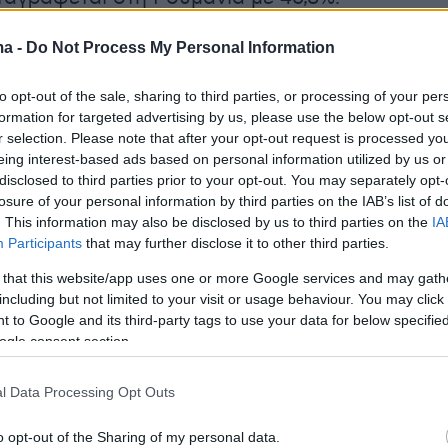
ma -
Do Not Process My Personal Information
to opt-out of the sale, sharing to third parties, or processing of your per
τεμβρίου το Συμβούλιο της Ευρώπης είχε
formation for targeted advertising by us, please use the below opt-out s
 τη Ρουμανία να καταβάλει μεγαλύτερες
r selection. Please note that after your opt-out request is processed y
 για να αντιμετωπιστεί η εκμετάλλευση
eing interest-based ads based on personal information utilized by us or
disclosed to third parties prior to your opt-out. You may separately opt-
ην ώρα που ο αριθμός των θυμάτων, κυρίως
losure of your personal information by third parties on the IAB’s list of
νότητα των Ρομά, «έχει αυξηθεί σημαντικά» τ
. This information may also be disclosed by us to third parties on the
IA
χρόνια, σύμφωνα με έκθεση.
Participants
that may further disclose it to other third parties.
μανία, η γειτονική Βουλγαρία έρχεται στη
 that this website/app uses one or more Google services and may gath
ση με ποσοστό 43,7%, ενώ ακολουθεί η
including but not limited to your visit or usage behaviour. You may click 
 to Google and its third-party tags to use your data for below specifi
%), η Ουγγαρία (36,1%), η Ισπανία (34,45) και 
ogle consent section.
%).
l Data Processing Opt Outs
οδα τα πιο μικρά ποσοστά καταγράφονταν στις
o opt-out of the Sharing of my personal data.
ές χώρες, με πρώτη τη Σουηδία (14%), ενώ