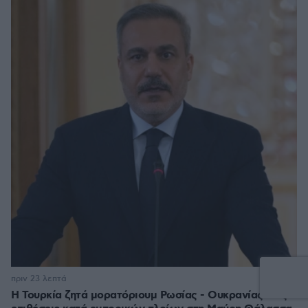
πριν 23 λεπτά
Η Τουρκία ζητά μορατόριουμ Ρωσίας - Ουκρανίας στις