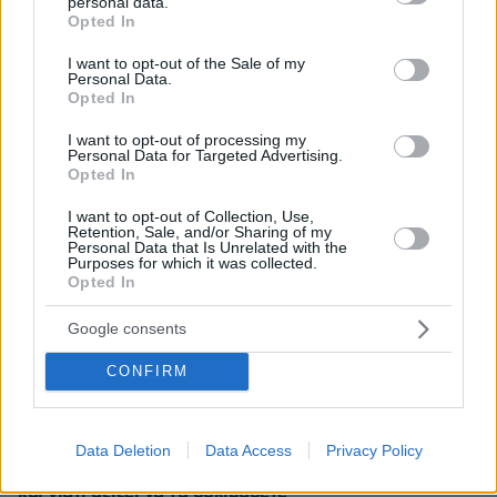
personal data.
grant or deny consent to Google and its third-party tags to
δείτε τα γκολ
Opted In
use your data for below specified purposes in below Google
πριν 13 λεπτά
consent section.
I want to opt-out of the Sale of my
Άρης - Πανσερραϊκός 2-2: Φιλική ισοπαλία με γκολ του
Personal Data.
Γιαννιώτα στο τέλος, ντεμπούτο του Μιρ, δείτε τα γκολ
Opted In
πριν 14 λεπτά
I want to opt-out of processing my
Στο νοσοκομείο η Ιωάννα Τούνη με τροφική
Personal Data for Targeted Advertising.
δηλητηρίαση: «Τι μάτι πρέπει να έχω φάει», δείτε βίντεο
Opted In
πριν 15 λεπτά
I want to opt-out of Collection, Use,
Η φυσική «συνταγή» για καλύτερη στυτική λειτουργία
Retention, Sale, and/or Sharing of my
Personal Data that Is Unrelated with the
Purposes for which it was collected.
πριν 23 λεπτά
Opted In
Η Τουρκία ζητά μορατόριουμ Ρωσίας - Ουκρανίας στις
επιθέσεις κατά εμπορικών πλοίων στη Μαύρη Θάλασσα
Google consents
πριν 25 λεπτά
Βουλγαρία: Drone με μεγάλη ποσότητα εκρηκτικών
CONFIRM
συνετρίβη κοντά σε αγωγό φυσικού αερίου - Η Σόφια
κατηγορεί το Κίεβο
πριν 25 λεπτά
Data Deletion
Data Access
Privacy Policy
Αποξηραμένα λεμόνια (loomi) – Πώς χρησιμοποιούνται
και γιατί αξίζει να τα δοκιμάσετε