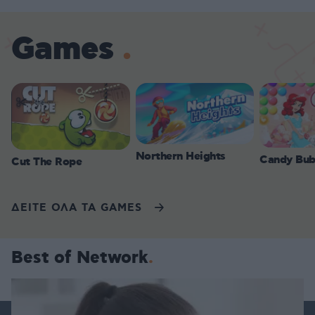
Games
Northern Heights
Candy Bub
Cut The Rope
ΔΕΙΤΕ ΟΛΑ ΤΑ GAMES
Best of Network