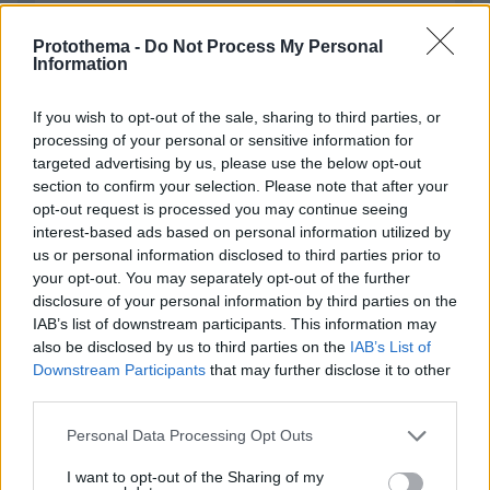
Protothema -
Do Not Process My Personal
Information
Απομένουν
2500
χαρακτήρες
If you wish to opt-out of the sale, sharing to third parties, or
processing of your personal or sensitive information for
targeted advertising by us, please use the below opt-out
section to confirm your selection. Please note that after your
opt-out request is processed you may continue seeing
interest-based ads based on personal information utilized by
* Υποχρεωτικά πεδία
us or personal information disclosed to third parties prior to
your opt-out. You may separately opt-out of the further
disclosure of your personal information by third parties on the
IAB’s list of downstream participants. This information may
ΡΟΗ ΕΙΔΗΣΕΩΝ
also be disclosed by us to third parties on the
IAB’s List of
Downstream Participants
that may further disclose it to other
Ειδήσεις
Δημοφιλή
Σχολιασμένα
third parties.
Please note that this website/app uses one or more Google
Personal Data Processing Opt Outs
πριν 11 λεπτά
services and may gather and store information including but
ΑΕΚ - Athens Kallithea 4-0: «Τεσσάρα» μπροστά στον
not limited to your visit or usage behaviour. You may click to
I want to opt-out of the Sharing of my
κόσμο της πριν τη μάχη για το Super Cup με τον ΟΦΗ,