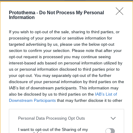
και τον Κόσμο, τη στιγμή που συμβαίνουν, στο
Protothema.gr
Protothema -
Do Not Process My Personal
Information
Σχετικά Άρθρα
If you wish to opt-out of the sale, sharing to third parties, or
processing of your personal or sensitive information for
targeted advertising by us, please use the below opt-out
section to confirm your selection. Please note that after your
opt-out request is processed you may continue seeing
interest-based ads based on personal information utilized by
us or personal information disclosed to third parties prior to
your opt-out. You may separately opt-out of the further
disclosure of your personal information by third parties on the
IAB’s list of downstream participants. This information may
also be disclosed by us to third parties on the
IAB’s List of
Downstream Participants
that may further disclose it to other
third parties.
Please note that this website/app uses one or more Google
Personal Data Processing Opt Outs
services and may gather and store information including but
not limited to your visit or usage behaviour. You may click to
I want to opt-out of the Sharing of my