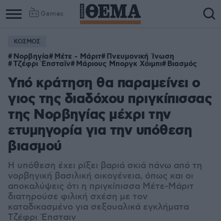
Games
ΚΟΣΜΟΣ
Νορβηγία
Μέτε - Μάριτ
Πνευμονική Ίνωση
Τζέφρι Έπσταϊν
Μάριους Μποργκ Χόιμπι
Βιασμός
Υπό κράτηση θα παραμείνει ο
γιος της διαδόχου πριγκίπισσας
της Νορβηγίας μέχρι την
ετυμηγορία για την υπόθεση
βιασμού
Η υπόθεση έχει ρίξει βαριά σκιά πάνω από τη
νορβηγική βασιλική οικογένεια, όπως και οι
αποκαλύψεις ότι η πριγκίπισσα Μέτε-Μάριτ
διατηρούσε φιλική σχέση με τον
καταδικασμένο για σεξουαλικά εγκλήματα
Τζέφρι Έπσταιν