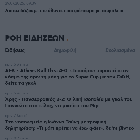
29.07.2026, 09:39
Διασκεδάζουμε υπεύθυνα, επιστρέφουμε με ασφάλεια
ΡΟΗ ΕΙΔΗΣΕΩΝ
Ειδήσεις
Δημοφιλή
Σχολιασμένα
πριν 5 λεπτά
ΑΕΚ - Athens Kallithea 4-0: «Τεσσάρα» μπροστά στον
κόσμο της πριν τη μάχη για το Super Cup με τον ΟΦΗ,
δείτε τα γκολ
πριν 5 λεπτά
Άρης - Πανσερραϊκός 2-2: Φιλική ισοπαλία με γκολ του
Γιαννιώτα στο τέλος, ντεμπούτο του Μιρ
πριν 7 λεπτά
Στο νοσοκομείο η Ιωάννα Τούνη με τροφική
δηλητηρίαση: «Τι μάτι πρέπει να έχω φάει», δείτε βίντεο
πριν 8 λεπτά