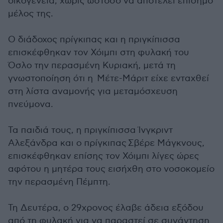
οικογένεια, χωρίς ωστόσο να αποτελεί επίσημο
μέλος της.
Ο διάδοχος πρίγκιπας και η πριγκίπισσα
επισκέφθηκαν τον Χόιμπι στη φυλακή του
Όσλο την περασμένη Κυριακή, μετά τη
γνωστοποίηση ότι η Μέτε-Μάριτ είχε ενταχθεί
στη λίστα αναμονής για μεταμόσχευση
πνεύμονα.
Τα παιδιά τους, η πριγκίπισσα Ίνγκριντ
Αλεξάνδρα και ο πρίγκιπας Σβέρε Μάγκνους,
επισκέφθηκαν επίσης τον Χόιμπι λίγες ώρες
αφότου η μητέρα τους εισήχθη στο νοσοκομείο
την περασμένη Πέμπτη.
Τη Δευτέρα, ο 29χρονος έλαβε άδεια εξόδου
από τη φυλακή για να παραστεί σε συνάντηση