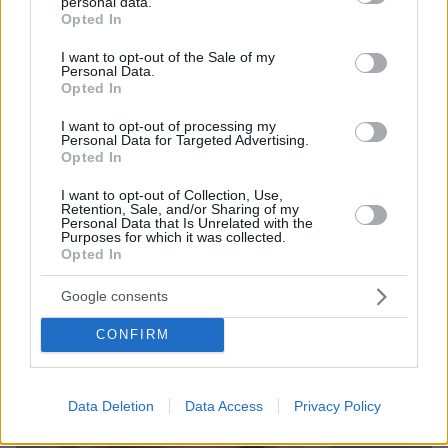
personal data.
grant or deny consent to Google and its third-party tags to
Opted In
use your data for below specified purposes in below Google
consent section.
I want to opt-out of the Sale of my
Personal Data.
Opted In
03.02.2026, 13:10
Ξεκίνησε η δίκη του γιού της πριγκίπισσας της Νορβηγίας
I want to opt-out of processing my
Personal Data for Targeted Advertising.
Μέτε-Μάριτ: Δήλωσε αθώος για τους βιασμούς
Opted In
I want to opt-out of Collection, Use,
Retention, Sale, and/or Sharing of my
Personal Data that Is Unrelated with the
Purposes for which it was collected.
Opted In
Google consents
CONFIRM
Data Deletion
Data Access
Privacy Policy