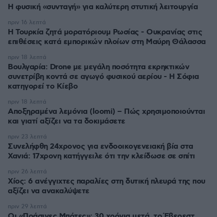
Η φυσική «συνταγή» για καλύτερη στυτική λειτουργία
πριν 16 λεπτά
Η Τουρκία ζητά μορατόριουμ Ρωσίας - Ουκρανίας στις
επιθέσεις κατά εμπορικών πλοίων στη Μαύρη Θάλασσα
πριν 18 λεπτά
Βουλγαρία: Drone με μεγάλη ποσότητα εκρηκτικών
συνετρίβη κοντά σε αγωγό φυσικού αερίου - Η Σόφια
κατηγορεί το Κίεβο
πριν 18 λεπτά
Αποξηραμένα λεμόνια (loomi) – Πώς χρησιμοποιούνται
και γιατί αξίζει να τα δοκιμάσετε
πριν 23 λεπτά
Συνελήφθη 24χρονος για ενδοοικογενειακή βία στα
Χανιά: 17χρονη κατήγγειλε ότι την κλείδωσε σε σπίτι
πριν 26 λεπτά
Χίος: 6 ανέγγιχτες παραλίες στη δυτική πλευρά της που
αξίζει να ανακαλύψετε
πριν 29 λεπτά
Οι «Πράσινες Μπότες»: 30 χρόνια μετά, το Έβερεστ