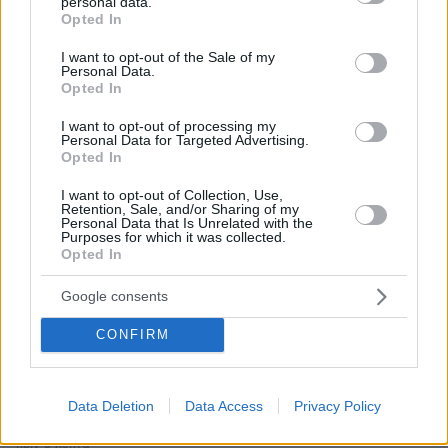
personal data.
grant or deny consent to Google and its third-party tags to
Opted In
use your data for below specified purposes in below Google
consent section.
I want to opt-out of the Sale of my
Personal Data.
Opted In
Απομένουν
2500
χαρακτήρες
I want to opt-out of processing my
Personal Data for Targeted Advertising.
Opted In
I want to opt-out of Collection, Use,
Retention, Sale, and/or Sharing of my
Personal Data that Is Unrelated with the
Purposes for which it was collected.
Opted In
* Υποχρεωτικά πεδία
Google consents
CONFIRM
ΡΟΗ ΕΙΔΗΣΕΩΝ
Ειδήσεις
Δημοφιλή
Σχολιασμένα
Data Deletion
Data Access
Privacy Policy
πριν 5 λεπτά