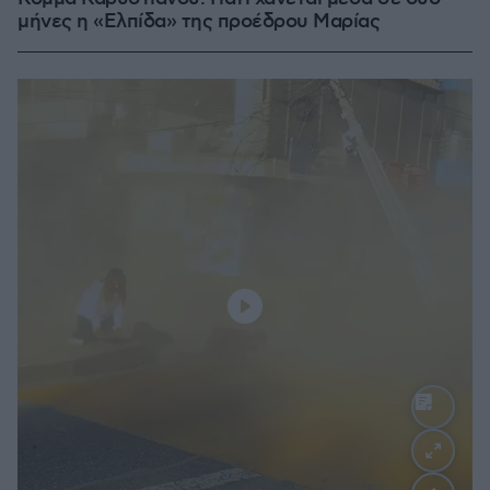
μήνες η «Ελπίδα» της προέδρου Μαρίας