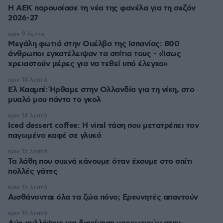
Η ΑΕΚ παρουσίασε τη νέα της φανέλα για τη σεζόν
2026-27
πριν 9 λεπτά
Μεγάλη φωτιά στην Ουέλβα της Ισπανίας: 800
άνθρωποι εγκατέλειψαν τα σπίτια τους - «Ίσως
χρειαστούν μέρες για να τεθεί υπό έλεγχο»
πριν 14 λεπτά
Ελ Κααμπί: Ήρθαμε στην Ολλανδία για τη νίκη, στο
μυαλό μου πάντα το γκολ
πριν 14 λεπτά
Iced dessert coffee: Η viral τάση που μετατρέπει τον
παγωμένο καφέ σε γλυκό
πριν 15 λεπτά
Τα λάθη που συχνά κάνουμε όταν έχουμε στο σπίτι
πολλές γάτες
πριν 15 λεπτά
Αισθάνονται όλα τα ζώα πόνο; Ερευνητές απαντούν
πριν 16 λεπτά