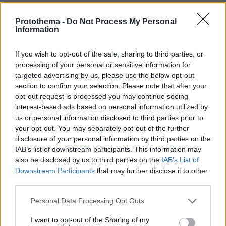
ΠΡΟΣΘΗΚΗ ΣΧΟΛΙΟΥ
Protothema -
Do Not Process My Personal
Information
ΠΡΟΣΘΗΚΗ ΣΧΟΛΙΟΥ
If you wish to opt-out of the sale, sharing to third parties, or
processing of your personal or sensitive information for
ΌΝΟΜΑ *
targeted advertising by us, please use the below opt-out
section to confirm your selection. Please note that after your
opt-out request is processed you may continue seeing
interest-based ads based on personal information utilized by
us or personal information disclosed to third parties prior to
EMAIL
your opt-out. You may separately opt-out of the further
disclosure of your personal information by third parties on the
IAB’s list of downstream participants. This information may
also be disclosed by us to third parties on the
IAB’s List of
Downstream Participants
that may further disclose it to other
third parties.
ΣΧΌΛΙΟ *
Please note that this website/app uses one or more Google
Personal Data Processing Opt Outs
services and may gather and store information including but
not limited to your visit or usage behaviour. You may click to
I want to opt-out of the Sharing of my