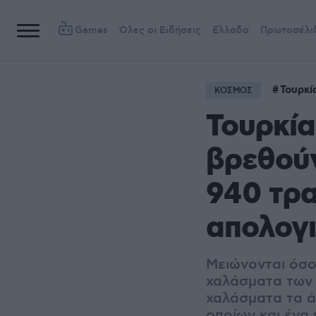
Games
Όλες οι Ειδήσεις
Ελλάδα
Πρωτοσέλι
Τουρκί
ΚΟΣΜΟΣ
Τουρκία
βρεθούν
940 τρα
απολογ
Μειώνονται όσο
χαλάσματα των 
χαλάσματα τα ά
οποίων και ένα