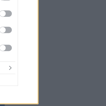
χή
ι
ι,