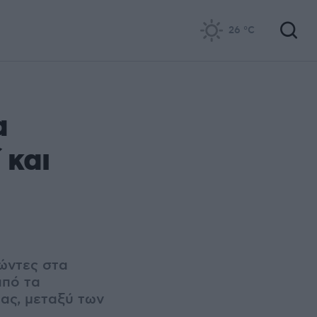
26
°C
α
 και
ζώντες στα
από τα
ας, μεταξύ των