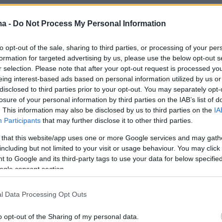
αρχίζει να καταβάλει ορισμένους από τους
ma -
Do Not Process My Personal Information
φού βοήθησε να βγάλουν από τα χαλάσματα 
 τριών μελών της ίδιας οικογένειας, μεταξύ
to opt-out of the sale, sharing to third parties, or processing of your per
αι ένα μωρό, ένας νεαρός διασώστης λυγίζει,
formation for targeted advertising by us, please use the below opt-out s
r selection. Please note that after your opt-out request is processed y
να κομμάτι τσιμέντο αδυνατώντας να
eing interest-based ads based on personal information utilized by us or
τους λυγμούς του…
disclosed to third parties prior to your opt-out. You may separately opt-
losure of your personal information by third parties on the IAB’s list of
. This information may also be disclosed by us to third parties on the
IA
Participants
that may further disclose it to other third parties.
ge shows rescuers intensifying the search for
 that this website/app uses one or more Google services and may gath
 the site on an earthquake that struck the Aegean p
including but not limited to your visit or usage behaviour. You may click 
r in Turkey on Saturday.
pic.twitter.com/R2UXjPtyEq
 to Google and its third-party tags to use your data for below specifi
ogle consent section.
ra English (@AJEnglish)
November 1, 2020
l Data Processing Opt Outs
o opt-out of the Sharing of my personal data.