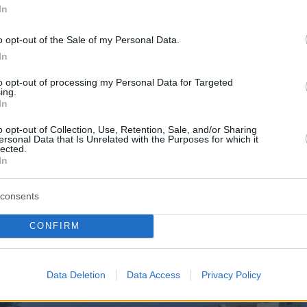
In
o opt-out of the Sale of my Personal Data.
ισμός έπληξε κυρίως στο Μπαϊρακλί, μια περιο
In
ύν 300.000 άνθρωποι και η οποία γνώρισε
έκρηξη τα τελευταία χρόνια. Η υπηρεσία
to opt-out of processing my Personal Data for Targeted
ing.
καταστροφών (AFAD) της Τουρκίας ανέφερε ότ
In
οάστιο κατέρρευσαν 17 κτίρια και οι έρευνες
o opt-out of Collection, Use, Retention, Sale, and/or Sharing
 σήμερα σε οκτώ από αυτά.
ersonal Data that Is Unrelated with the Purposes for which it
lected.
In
κε πόσοι άνθρωποι παραμένουν εγκλωβισμένο
γείας αρνήθηκε «να κάνει εικασίες».
consents
CONFIRM
Data Deletion
Data Access
Privacy Policy