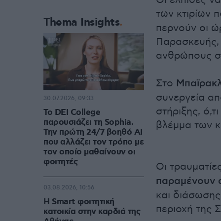
Οι ελπίδες ν
των κτιρίων 
Thema Insights
περνούν οι ώ
Παρασκευής, 
ανθρώπους στ
Στο
Μπαϊρακλ
συνεργεία απ
30.07.2026, 09:33
στήριξης, ό,τ
Το DEI College
παρουσιάζει τη Sophia.
βλέμμα των κ
Την πρώτη 24/7 βοηθό AI
που αλλάζει τον τρόπο με
τον οποίο μαθαίνουν οι
φοιτητές
Οι τραυματίε
παραμένουν 
03.08.2026, 10:56
και διάσωσης
Η Smart φοιτητική
περιοχή της 
κατοικία στην καρδιά της