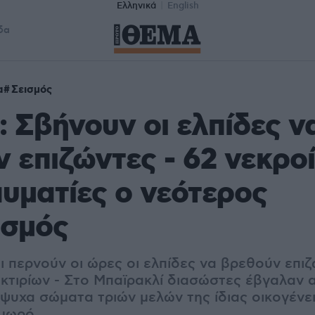
Ελληνικά
English
δα
α
Σεισμός
: Σβήνουν οι ελπίδες ν
 επιζώντες - 62 νεκροί
υματίες ο νεότερος
ισμός
ι περνούν οι ώρες οι ελπίδες να βρεθούν επι
κτιρίων - Στο Μπαϊρακλί διασώστες έβγαλαν 
ψυχα σώματα τριών μελών της ίδιας οικογένει
 μωρό