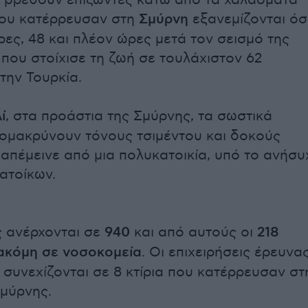
α βρεθούν επιζώντες κάτω από τα χαλάσματα
που κατέρρευσαν στη
Σμύρνη
εξανεμίζονται ό
ρες, 48 και πλέον ώρες μετά τον σεισμό της
που στοίχισε τη ζωή σε τουλάχιστον 62
ην Τουρκία.
ί
, στα προάστια της Σμύρνης, τα σωστικά
ομακρύνουν τόνους τσιμέντου και δοκούς
ι απέμεινε από μια πολυκατοικία, υπό το ανήσυ
ατοίκων.
ς ανέρχονται σε
940
και από αυτούς οι
218
ακόμη σε νοσοκομεία
. Οι επιχειρήσεις έρευνα
 συνεχίζονται σε 8 κτίρια που κατέρρευσαν στ
Σμύρνης.