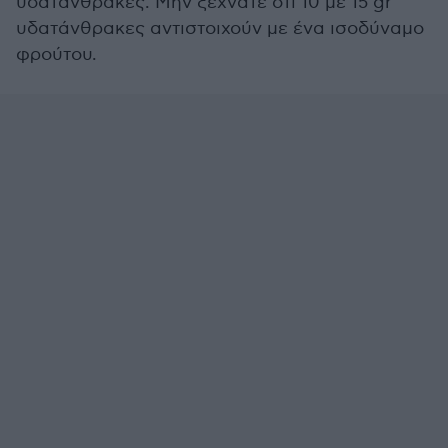
υδατάνθρακες. Μην ξεχνάτε ότι 10 με 15 gr
υδατάνθρακες αντιστοιχούν με ένα ισοδύναμο
φρούτου.