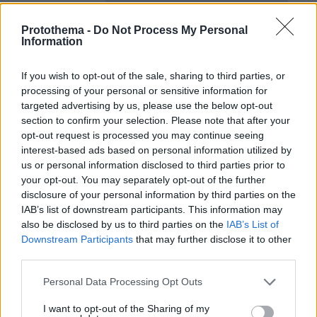
protothema.gr στο Google News
Ακολουθήστε το
και μάθετε πρώτοι όλες τις ειδήσεις
Protothema -
Do Not Process My Personal
Information
Ειδήσεις
Δείτε όλες τις τελευταίες
από την Ελλάδα
και τον Κόσμο, τη στιγμή που συμβαίνουν, στο
If you wish to opt-out of the sale, sharing to third parties, or
Protothema.gr
processing of your personal or sensitive information for
targeted advertising by us, please use the below opt-out
section to confirm your selection. Please note that after your
opt-out request is processed you may continue seeing
Thema Insights
interest-based ads based on personal information utilized by
us or personal information disclosed to third parties prior to
your opt-out. You may separately opt-out of the further
disclosure of your personal information by third parties on the
IAB’s list of downstream participants. This information may
also be disclosed by us to third parties on the
IAB’s List of
Downstream Participants
that may further disclose it to other
third parties.
Please note that this website/app uses one or more Google
Personal Data Processing Opt Outs
services and may gather and store information including but
not limited to your visit or usage behaviour. You may click to
I want to opt-out of the Sharing of my