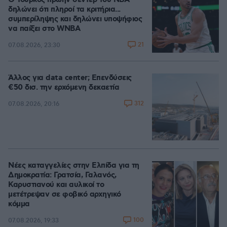
Ο Τούρκος πρώην σέντερ του NBA
δηλώνει ότι πληροί τα κριτήρια...
συμπερίληψης και δηλώνει υποψήφιος
να παίξει στο WNBA
21
07.08.2026, 23:30
Άλλος για data center; Επενδύσεις
€50 δισ. την ερχόμενη δεκαετία
312
07.08.2026, 20:16
Νέες καταγγελίες στην Ελπίδα για τη
Δημοκρατία: Γρατσία, Γαλανός,
Καρυστιανού και αυλικοί το
μετέτρεψαν σε φοβικό αρχηγικό
κόμμα
100
07.08.2026, 19:33