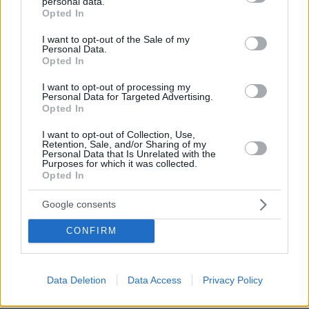
personal data.
grant or deny consent to Google and its third-party tags to
Opted In
use your data for below specified purposes in below Google
consent section.
I want to opt-out of the Sale of my
Personal Data.
Opted In
I want to opt-out of processing my
Personal Data for Targeted Advertising.
Opted In
I want to opt-out of Collection, Use,
27.07.2026, 06:00
Retention, Sale, and/or Sharing of my
Personal Data that Is Unrelated with the
Το μέλλον της τεχνολογίας
Purposes for which it was collected.
Opted In
03.08.2026, 10:56
Google consents
Η Smart φοιτητική κατοικία στην καρδιά της Αθήνας
CONFIRM
26.07.2026, 09:54
Επαγγελματική Εκπαίδευση & Εξειδίκευση: Το Mοντέλο που
σε Bάζει στην Aγορά Eργασίας
Data Deletion
Data Access
Privacy Policy