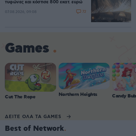
τυφώνες και κόστισε 800 εκατ. ευρώ
72
07.08.2026, 09:08
Games
Northern Heights
Candy Bub
Cut The Rope
ΔΕΙΤΕ ΟΛΑ ΤΑ GAMES
Best of Network