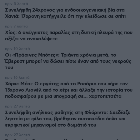
πριν 5 λεπτά
Συνελήφθη 24χρονος για ενδοοικογενειακή βία στα
Χανιά: 17χρονη κατήγγειλε ότι την κλείδωσε σε σπίτι
πριν 7 λεπτά
Χίος: 6 ανέγγιχτες παραλίες στη δυτική πλευρά της που
αξίζει να ανακαλύψετε
πριν 10 λεπτά
Οι «Πράσινες Μπότες»: Τριάντα χρόνια μετά, το
Έβερεστ μπορεί να δώσει πίσω έναν από τους νεκρούς
του
πριν 16 λεπτά
Χόρχε Μέσι: Ο εργάτης από το Ροσάριο που πήρε τον
13χρονο Λιονέλ από το χέρι και άλλαξε την ιστορία του
ποδοσφαίρου με μια υπογραφή σε... χαρτοπετσέτα
πριν 27 λεπτά
Συνελήφθη ανήλικος μαθητής στη Φλόριντα: Σχεδίαζε
ληστεία με φίλο του, βρέθηκαν αυτοσχέδια όπλα και
εκρηκτικοί μηχανισμοί στο δωμάτιό του
πριν 27 λεπτά