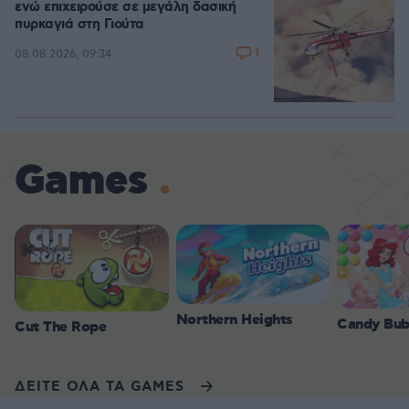
ενώ επιχειρούσε σε μεγάλη δασική
πυρκαγιά στη Γιούτα
1
08.08.2026, 09:34
Games
Northern Heights
Candy Bub
Cut The Rope
ΔΕΙΤΕ ΟΛΑ ΤΑ GAMES