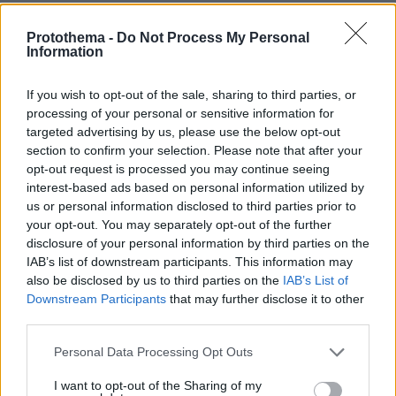
Πέρυσι, η νόσος chikungunya καταγράφηκε για
Protothema -
Do Not Process My Personal
Information
Αλσατία
πρώτη φορά μέχρι και την
της Γαλλίας.
«Ο κίνδυνος αφορά πλέον όλο και
If you wish to opt-out of the sale, sharing to third parties, or
περισσότερους ανθρώπους»,
σημειώνει ο
processing of your personal or sensitive information for
Σιμάρ.
targeted advertising by us, please use the below opt-out
section to confirm your selection. Please note that after your
opt-out request is processed you may continue seeing
Πώς να προστατευθείτε
interest-based ads based on personal information utilized by
Οι ειδικοί συνιστούν τη χρήση φαρδιών ρούχων
us or personal information disclosed to third parties prior to
your opt-out. You may separately opt-out of the further
που καλύπτουν το μεγαλύτερο μέρος του
disclosure of your personal information by third parties on the
σώματος, κουνουπιέρων και
IAB’s list of downstream participants. This information may
εντομοαπωθητικών προϊόντων.
also be disclosed by us to third parties on the
IAB’s List of
Downstream Participants
that may further disclose it to other
third parties.
Παράλληλα, προτείνουν την κατανάλωση
ελαφρών γευμάτων και τον περιορισμό του
Please note that this website/app uses one or more Google
Personal Data Processing Opt Outs
αλκοόλ, καθώς φαίνεται ότι και οι διατροφικές
services and may gather and store information including but
not limited to your visit or usage behaviour. You may click to
I want to opt-out of the Sharing of my
συνήθειες μπορούν να επηρεάσουν την