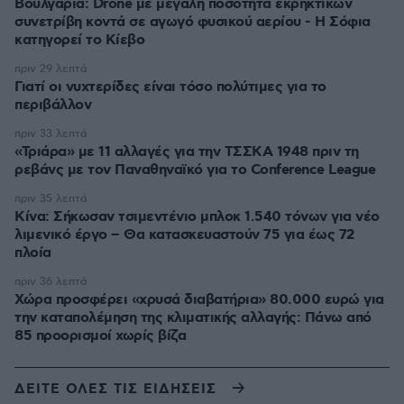
Βουλγαρία: Drone με μεγάλη ποσότητα εκρηκτικών
συνετρίβη κοντά σε αγωγό φυσικού αερίου - Η Σόφια
κατηγορεί το Κίεβο
πριν 29 λεπτά
Γιατί οι νυχτερίδες είναι τόσο πολύτιμες για το
περιβάλλον
πριν 33 λεπτά
«Τριάρα» με 11 αλλαγές για την ΤΣΣΚΑ 1948 πριν τη
ρεβάνς με τον Παναθηναϊκό για το Conference League
πριν 35 λεπτά
Κίνα: Σήκωσαν τσιμεντένιο μπλοκ 1.540 τόνων για νέο
λιμενικό έργο – Θα κατασκευαστούν 75 για έως 72
πλοία
πριν 36 λεπτά
Χώρα προσφέρει «χρυσά διαβατήρια» 80.000 ευρώ για
την καταπολέμηση της κλιματικής αλλαγής: Πάνω από
85 προορισμοί χωρίς βίζα
ΔΕΙΤΕ ΟΛΕΣ ΤΙΣ ΕΙΔΗΣΕΙΣ