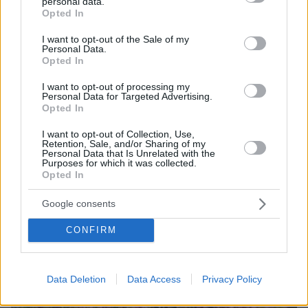
personal data.
grant or deny consent to Google and its third-party tags to
ελκυστικότητα ενός ανθρώπου στα κουνούπια.
Opted In
use your data for below specified purposes in below Google
consent section.
I want to opt-out of the Sale of my
Personal Data.
protothema.gr στο Google News
Ακολουθήστε το
Opted In
και μάθετε πρώτοι όλες τις ειδήσεις
I want to opt-out of processing my
Personal Data for Targeted Advertising.
Ειδήσεις
Δείτε όλες τις τελευταίες
από την Ελλάδα
Opted In
και τον Κόσμο, τη στιγμή που συμβαίνουν, στο
I want to opt-out of Collection, Use,
Protothema.gr
Retention, Sale, and/or Sharing of my
Personal Data that Is Unrelated with the
Purposes for which it was collected.
Σχετικά Άρθρα
Opted In
Google consents
CONFIRM
Data Deletion
Data Access
Privacy Policy