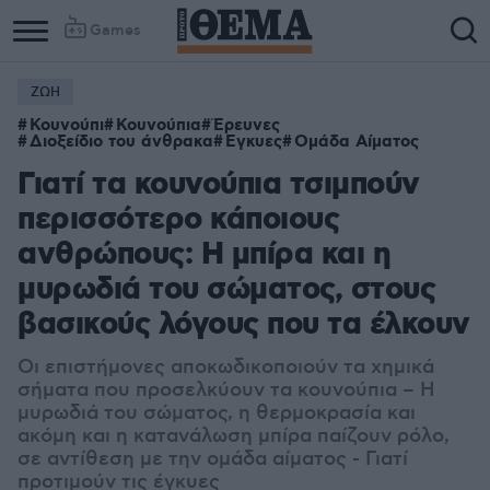
Games
ΖΩΗ
Column
Column
Κουνούπι
Κουνούπια
Έρευνες
1
2
Διοξείδιο του άνθρακα
Εγκυες
Ομάδα Αίματος
Γιατί τα κουνούπια τσιμπούν
περισσότερο κάποιους
ανθρώπους: Η μπίρα και η
μυρωδιά του σώματος, στους
βασικούς λόγους που τα έλκουν
Οι επιστήμονες αποκωδικοποιούν τα χημικά
σήματα που προσελκύουν τα κουνούπια – Η
μυρωδιά του σώματος, η θερμοκρασία και
ακόμη και η κατανάλωση μπίρα παίζουν ρόλο,
σε αντίθεση με την ομάδα αίματος - Γιατί
προτιμούν τις έγκυες