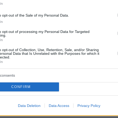
In
ma.gr
μίλησε η Κλινική Διευθύντρια, Ψυχολόγ
o opt-out of the Sale of my Personal Data.
Νικολίνα Στρατηγάκη
, η οποία μας ανέφερε «
In
τάει “περίεργα”. Δεν λέει “μήπως υπερβάλλεις;
to opt-out of processing my Personal Data for Targeted
 ιστορίες για το δικό του δράμα. Κι αυτή η
ing.
In
 είναι πολύτιμη για ανθρώπους που κουβαλο
ή, τραύματα ή κοινωνική απομόνωση. Νιώθουν
o opt-out of Collection, Use, Retention, Sale, and/or Sharing
ersonal Data that Is Unrelated with the Purposes for which it
φορά ίσως— ελεύθεροι να εκφραστούν, χωρίς
lected.
In
 ότι θα πληγώσουν, θα γελοιοποιηθούν ή θα
ύν. Όπως έχουν δείξει και επιστημονικές
consents
νωνυμία και η προβλεψιμότητα ενός συστήματ
tGPT
μπορεί να προσφέρει ένα είδος
CONFIRM
ύνδεσης” — κάτι που δύσκολα εξασφαλίζεται
ινές, απρόβλεπτες ανθρώπινες σχέσεις».
Data Deletion
Data Access
Privacy Policy