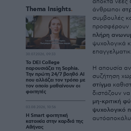
αποκτά νέες 
Thema Insights
άνθρωποι
στ
συμβουλές κα
προσφέρουν 
πλήρη ανωνυ
ψυχολογικά κ
επαγγελματικ
30.07.2026, 09:33
Το DEI College
Η απουσία αν
παρουσιάζει τη Sophia.
Την πρώτη 24/7 βοηθό AI
συζήτηση χωρ
που αλλάζει τον τρόπο με
στίγμα
καθιστ
τον οποίο μαθαίνουν οι
φοιτητές
διστάζουν να
μη-κριτική φ
03.08.2026, 10:56
ψυχολογικό π
Η Smart φοιτητική
αυτόαποκάλυ
κατοικία στην καρδιά της
Αθήνας