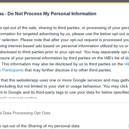
ρούν να εκφράσουν
φόβους, ντροπή ή μοναξι
ma -
Do Not Process My Personal Information
ούνται απόρριψη, ενώ διατηρούν πλήρη έλεγχ
ας: μπορούν να σταματήσουν, να αλλάξουν θέ
to opt-out of the sale, sharing to third parties, or processing of your per
formation for targeted advertising by us, please use the below opt-out s
υν οποιαδήποτε στιγμή. Παράλληλα, η
r selection. Please note that after your opt-out request is processed y
πανάληψης και καταγραφής σκέψεων ενισχύε
eing interest-based ads based on personal information utilized by us or
τήρηση και την
ψυχοεκπαίδευση
, ιδιαίτερα σε
disclosed to third parties prior to your opt-out. You may separately opt-
losure of your personal information by third parties on the IAB’s list of
νωνικό άγχος, νεαρούς ενήλικες και όσους ζο
. This information may also be disclosed by us to third parties on the
IA
μένες περιοχές ή αντιμετωπίζουν οικονομικο
Participants
that may further disclose it to other third parties.
.
 that this website/app uses one or more Google services and may gath
ιδικοί προειδοποιούν για κρυφούς κινδύνους. 
including but not limited to your visit or usage behaviour. You may click 
ξάρτηση από ψηφιακούς συνομιλητές μπορεί 
 to Google and its third-party tags to use your data for below specifi
ogle consent section.
 μια μονοσήμαντη «ψηφιακή σχέση», που
ον χρήστη από ανθρώπινες επαφές, και η
l Data Processing Opt Outs
ασφάλειας δεν αντικαθιστά τη μεταμορφωτικ
ραγματικής θεραπευτικής σχέσης.
o opt-out of the Sharing of my personal data.