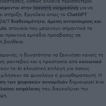
διαστάσεις, καθώς ολοένα περισσότεροι
ρέφονται στην
τεχνητή νοημοσύνη
για να
ι στήριξη. Εργαλεία όπως το
ChatGPT
24/7
διαθεσιμότητα
,
άμεση ανταπόκριση και
μία
, στοιχεία που μειώνουν σημαντικά τα
αι πρακτικά εμπόδια πρόσβασης σε
ή βοήθεια.
αμονής, η δυνατότητα να ξεκινήσει κανείς τη
ίς ραντεβού και η προστασία από
κοινωνικό
ούν το AI ελκυστική επιλογή για όσους
 μιλήσουν σε ψυχολόγο ή ψυχοθεραπευτή. Η
ύση των ψηφιακών συνομιλιών
δημιουργεί ένα
λαίσιο ασφάλειας
που διευκολύνει την
ψη.