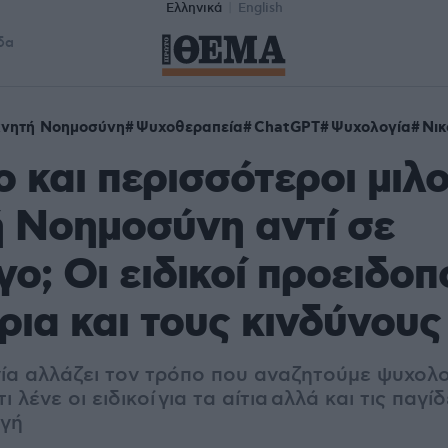
Ελληνικά
English
δα
χνητή Νοημοσύνη
Ψυχοθεραπεία
ChatGPT
Ψυχολογία
Νικ
λο και περισσότεροι μιλ
 Νοημοσύνη αντί σε
ο; Oι ειδικοί προειδοπ
όρια και τους κινδύνους
ία αλλάζει τον τρόπο που αναζητούμε ψυχολο
ι λένε οι ειδικοί για τα αίτια αλλά και τις παγ
ογή