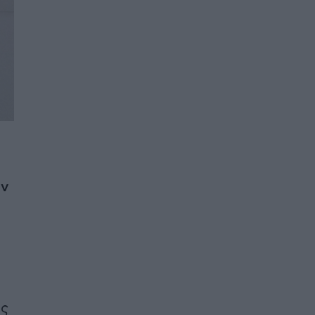
ύν
ης