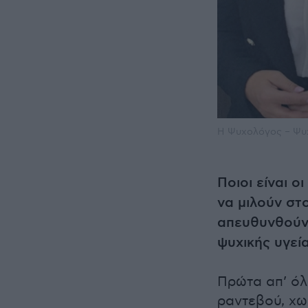
H Ψυχολόγος – Ψυ
Ποιοι είναι ο
να μιλούν στ
απευθυνθούν 
ψυχικής υγεία
Πρώτα απ’ όλα
ραντεβού, χω