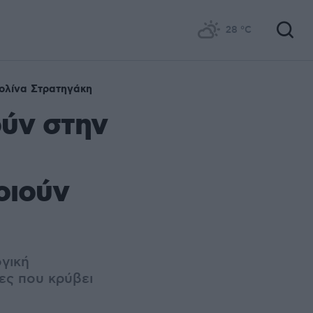
28
°C
ολίνα Στρατηγάκη
ούν στην
οιούν
γική
ίδες που κρύβει