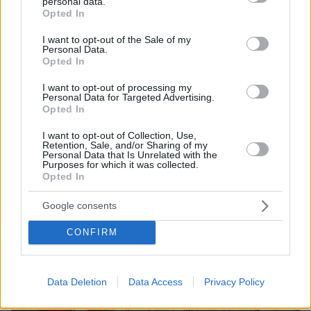
personal data.
grant or deny consent to Google and its third-party tags to
Opted In
1
03.05.2026, 22:55
use your data for below specified purposes in below Google
Διπλό παραμονής για την Τότεναμ, 2-1 την Άστον Βίλα,
consent section.
I want to opt-out of the Sale of my
πήρε το ντέρμπι η Γιουνάιτεντ 3-2 τη Λίβερπουλ, δείτε
Personal Data.
γκολ από την Ευρώπη
Opted In
Η Μπόρνμουθ 3-0 την Κρίσταλ Πάλας, η Γκλάντμπαχ
I want to opt-out of processing my
1-0 τη Ντόρτμουντ, η Σασουόλο 2-0 τη Μίλαν και η
Personal Data for Targeted Advertising.
Opted In
Μπέτις 3-0 την Οβιέδο
I want to opt-out of Collection, Use,
Retention, Sale, and/or Sharing of my
Personal Data that Is Unrelated with the
Purposes for which it was collected.
Opted In
Google consents
CONFIRM
Data Deletion
Data Access
Privacy Policy