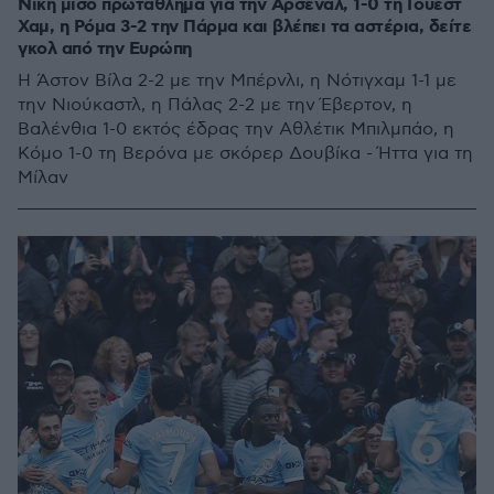
Νίκη μισό πρωτάθλημα για την Άρσεναλ, 1-0 τη Γουέστ
Χαμ, η Ρόμα 3-2 την Πάρμα και βλέπει τα αστέρια, δείτε
γκολ από την Ευρώπη
Η Άστον Βίλα 2-2 με την Μπέρνλι, η Νότιγχαμ 1-1 με
την Νιούκαστλ, η Πάλας 2-2 με την Έβερτον, η
Βαλένθια 1-0 εκτός έδρας την Αθλέτικ Μπιλμπάο, η
Κόμο 1-0 τη Βερόνα με σκόρερ Δουβίκα - Ήττα για τη
Μίλαν