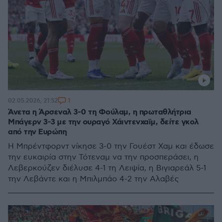
1
02.05.2026, 21:52
Άνετα η Άρσεναλ 3-0 τη Φούλαμ, η πρωταθλήτρια
Μπάγερν 3-3 με την ουραγό Χάιντενχαϊμ, δείτε γκολ
από την Ευρώπη
Η Μπρέντφορντ νίκησε 3-0 την Γουέστ Χαμ και έδωσε
την ευκαιρία στην Τότεναμ να την προσπεράσει, η
Λεβερκούζεν διέλυσε 4-1 τη Λειψία, η Βιγιαρεάλ 5-1
την Λεβάντε και η Μπιλμπάο 4-2 την Αλαβές